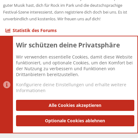
guter Musik hast, dich für Rock im Park und die deutschsprachige
Festival-Szene interessierst, dann registriere dich doch bei uns. Es ist
unverbindlich und kostenlos. Wir freuen uns auf dich!
Statistik des Forums
Wir schützen deine Privatsphäre
Themen
22.121
Beiträge
825.675
Wir verwenden essentielle Cookies, damit diese Website
Mitglieder
12.425
funktioniert, und optionale Cookies, um den Komfort bei
Neuestes Mitglied
Toddster85
der Nutzung zu verbessern und Funktionen von
Drittanbietern bereitzustellen.
Konfiguriere deine Einstellungen und erhalte weitere
Informationen
Datenschutz-Einstellungen
PR Light
Deutsch [Du]
Nutzungsbedingungen
Alle Cookies akzeptieren
Datenschutzerklärung
Impressum
®
Community platform by XenForo
Optionale Cookies ablehnen
© 2010-2025 XenForo Ltd.
|
Style
and add-ons by ThemeHouse