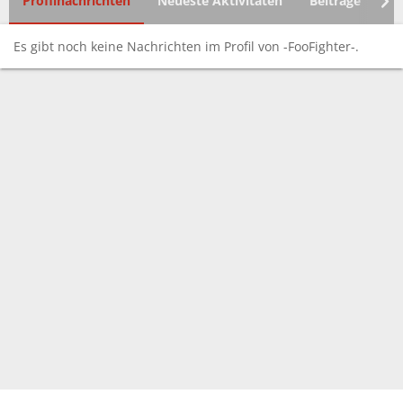
Profilnachrichten
Neueste Aktivitäten
Beiträge
In
Es gibt noch keine Nachrichten im Profil von -FooFighter-.