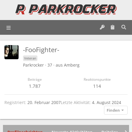
-FooFighter-
Veteran
Parkrocker
·
37
·
aus
Amberg
Beiträge
Reaktionspunkte
1.787
114
Registriert
20. Februar 2007
Letzte Aktivität
4. August 2024
Finden