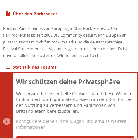
Über den Parkrocker
Rock im Park ist eines von Europas größten Rock-Festivals. Und
Parkrocker.net ist seit 2003 DIE Community dazu! Wenn Du Spaß an
guter Musik hast, dich für Rock im Park und die deutschsprachige
Festival-Szene interessierst, dann registriere dich doch bei uns. Es ist
unverbindlich und kostenlos. Wir freuen uns auf dich!
Statistik des Forums
Wir schützen deine Privatsphäre
Themen
22.121
Beiträge
825.676
Wir verwenden essentielle Cookies, damit diese Website
Mitglieder
12.426
funktioniert, und optionale Cookies, um den Komfort bei
Neuestes Mitglied
nabulamisika
der Nutzung zu verbessern und Funktionen von
Drittanbietern bereitzustellen.
Konfiguriere deine Einstellungen und erhalte weitere
Informationen
Datenschutz-Einstellungen
PR Light
Deutsch [Du]