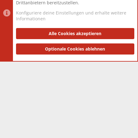
Drittanbietern bereitzustellen.
Konfiguriere deine Einstellungen und erhalte weitere
Informationen
Datenschutz-Einstellungen
PR Light
Deutsch [Du]
Nutzungsbedingungen
Alle Cookies akzeptieren
Datenschutzerklärung
Impressum
®
Community platform by XenForo
Optionale Cookies ablehnen
© 2010-2025 XenForo Ltd.
|
Style
and add-ons by ThemeHouse