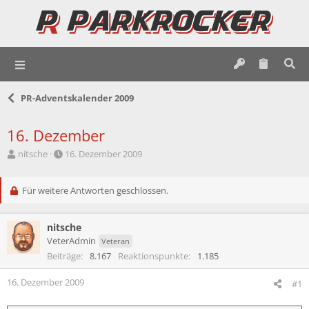
PR-Adventskalender 2009
16. Dezember
E
E
nitsche
16. Dezember 2009
r
r
s
s
t
Für weitere Antworten geschlossen.
t
e
e
l
l
nitsche
l
l
e
t
VeterAdmin
Veteran
r
a
Beiträge
8.167
Reaktionspunkte
1.185
m
16. Dezember 2009
#1