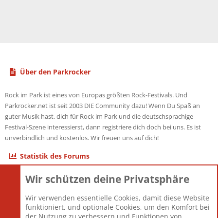
Über den Parkrocker
Rock im Park ist eines von Europas größten Rock-Festivals. Und
Parkrocker.net ist seit 2003 DIE Community dazu! Wenn Du Spaß an
guter Musik hast, dich für Rock im Park und die deutschsprachige
Festival-Szene interessierst, dann registriere dich doch bei uns. Es ist
unverbindlich und kostenlos. Wir freuen uns auf dich!
Statistik des Forums
Wir schützen deine Privatsphäre
Themen
22.121
Beiträge
825.692
Wir verwenden essentielle Cookies, damit diese Website
Mitglieder
12.427
funktioniert, und optionale Cookies, um den Komfort bei
Neuestes Mitglied
Berlin
der Nutzung zu verbessern und Funktionen von