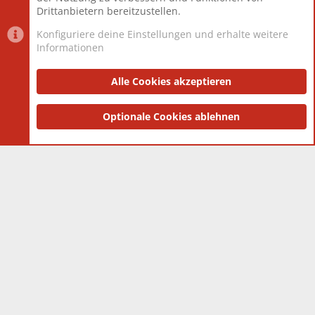
Drittanbietern bereitzustellen.
Konfiguriere deine Einstellungen und erhalte weitere
Informationen
Datenschutz-Einstellungen
PR Light
Deutsch [Du]
Nutzungsbedingungen
Alle Cookies akzeptieren
Datenschutzerklärung
Impressum
®
Community platform by XenForo
Optionale Cookies ablehnen
© 2010-2025 XenForo Ltd.
|
Style
and add-ons by ThemeHouse