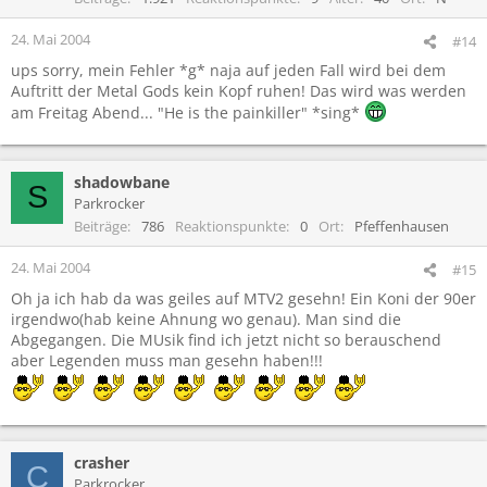
24. Mai 2004
#14
ups sorry, mein Fehler *g* naja auf jeden Fall wird bei dem
Auftritt der Metal Gods kein Kopf ruhen! Das wird was werden
am Freitag Abend... "He is the painkiller" *sing*
shadowbane
S
Parkrocker
Beiträge
786
Reaktionspunkte
0
Ort
Pfeffenhausen
24. Mai 2004
#15
Oh ja ich hab da was geiles auf MTV2 gesehn! Ein Koni der 90er
irgendwo(hab keine Ahnung wo genau). Man sind die
Abgegangen. Die MUsik find ich jetzt nicht so berauschend
aber Legenden muss man gesehn haben!!!
crasher
C
Parkrocker