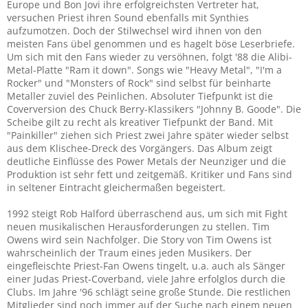
Europe und Bon Jovi ihre erfolgreichsten Vertreter hat,
versuchen Priest ihren Sound ebenfalls mit Synthies
aufzumotzen. Doch der Stilwechsel wird ihnen von den
meisten Fans übel genommen und es hagelt böse Leserbriefe.
Um sich mit den Fans wieder zu versöhnen, folgt '88 die Alibi-
Metal-Platte "Ram it down". Songs wie "Heavy Metal", "I'm a
Rocker" und "Monsters of Rock" sind selbst für beinharte
Metaller zuviel des Peinlichen. Absoluter Tiefpunkt ist die
Coverversion des Chuck Berry-Klassikers "Johnny B. Goode". Die
Scheibe gilt zu recht als kreativer Tiefpunkt der Band. Mit
"Painkiller" ziehen sich Priest zwei Jahre später wieder selbst
aus dem Klischee-Dreck des Vorgängers. Das Album zeigt
deutliche Einflüsse des Power Metals der Neunziger und die
Produktion ist sehr fett und zeitgemäß. Kritiker und Fans sind
in seltener Eintracht gleichermaßen begeistert.
1992 steigt Rob Halford überraschend aus, um sich mit Fight
neuen musikalischen Herausforderungen zu stellen. Tim
Owens wird sein Nachfolger. Die Story von Tim Owens ist
wahrscheinlich der Traum eines jeden Musikers. Der
eingefleischte Priest-Fan Owens tingelt, u.a. auch als Sänger
einer Judas Priest-Coverband, viele Jahre erfolglos durch die
Clubs. Im Jahre '96 schlägt seine große Stunde. Die restlichen
Mitglieder sind noch immer auf der Suche nach einem neuen