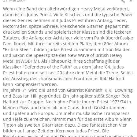
#1
Wenn eine Band den altehrwürdigen Heavy Metal verkörpert,
dann ist es Judas Priest. Viele Klischees und die typische Power
dieses Genres nehmen mit Judas Priest ihren Anfang. Leder,
Motorräder, spitze Schreie, kreischende Gitarren gepaart mit
druckvollen Sounds und spielerischer Klasse sind die leckeren
Zutaten, die Anfang der Achtziger viele vom Punk überdrüssige
Fans findet. Mit ihrer bereits siebten Platte, dem 80er Album
"British Steel", bilden Judas Priest zusammen mit Iron Maiden
und Saxon die Speerspitze des New Wave of British Heavy
Metal (NWOBHM). Als Höhepunkt ihres Schaffens gilt der
Klassiker "Defenders of the Faith" aus dem Jahre '84. Judas
Priest halten nun seit fast 20 Jahre dem Metal die Treue. Selbst
der Ausstieg des charismatischen Frontmanns Rob Halford
kann kompensiert werden.
Im Jahre '71 wird die Band von Gitarrist Kenneth 'K.K.' Downing
und Bass Ian Hill gegründet. Ein Jahr später stößt Sänger Rob
Halford zur Gruppe. Noch ohne Platte touren Priest 1973/74 in
kleinen Pkws und ebensolchen Clubs durch Großbritannien
und später auch Europa. Um mehr musikalische Transparenz
und Tiefe zu erreichen, nimmt man für das erste Album Glenn
Tipton als zweiten Gitarristen dazu. Diese fantastischen Vier
bilden auf lange Zeit den Kern von Judas Priest. Die
Besetzungswechsel an den Drums erinnern jedoch weiter stark