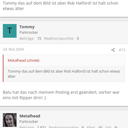
Tommy das auf dem Bild ist aber Rob Halford! Ist halt schon
etwas älter
Tommy
T
Parkrocker
Beiträge
15
Reaktionspunkte
0
24. Mai 2004
#13
Metalhead schrieb:
Tommy das auf dem Bild ist aber Rob Halford! Ist halt schon etwas
älter
Balu hat das nach meinem Posting erst geändert, vorher war
eins mit Ripper drin! ;)
Metalhead
Parkrocker
Beiträge
1.921
Reaktionspunkte
9
Alter
40
Ort
N