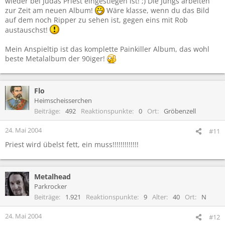
wieder bei Judas Priest eingestiegen ist! ;) Die Jungs arbeiten
zur Zeit am neuen Album!
Wäre klasse, wenn du das Bild
auf dem noch Ripper zu sehen ist, gegen eins mit Rob
austauschst!
Mein Anspieltip ist das komplette Painkiller Album, das wohl
beste Metalalbum der 90iger!
Flo
Heimscheisserchen
Beiträge
492
Reaktionspunkte
0
Ort
Gröbenzell
24. Mai 2004
#11
Priest wird übelst fett, ein muss!!!!!!!!!!!!!
Metalhead
Parkrocker
Beiträge
1.921
Reaktionspunkte
9
Alter
40
Ort
N
24. Mai 2004
#12