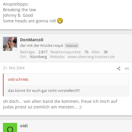
Anspieltipps:
Breaking the law
Johnny B. Good
Some heads are gonna roll
DonMarcoli
der mit der Krücke roqut
Veteran
Beiträge
2.817
Reaktionspunkte
76
Alter
38
Ort
Nürnberg
Website
www.oberrang-trashers.de
21. Mai 2004
#6
oidi schrieb:
das könnt ihr euch gar nicht vorstellen!!!!!
oh doch... von allen band die kommen, freue ich mich auf
judas priest so ziemlich am meisten... ;)
oidi
O