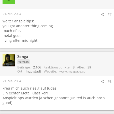
21. Mai 2004
#7
weiter anspieltips:
you got anohter thing coming
touch of evil
metal gods
living after midnight
Zonga
Veteran
Beiträge
2.106
Reaktionspunkte
3
Alter
39
Ort
Ingolstadt
Website
www.myspace.com
21. Mai 2004
#8
Freu mich auch riesig auf Judas.
Ein echter Metal Klassiker!
Anspieltipps wurden ja schon genannt (United is auch noch
guad)