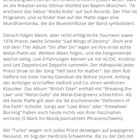
an die Rotation eines Ottmar Hitzfeld bei Bayern München. '74
erscheint das Debut "Rocka Rolla" auf Gull Records. Der Titel ist
Programm, und so findet man auf der Platte sogar eine
Mundharmonika, die die Blueseinflüsse der Band symbolisiert.
Danach folgen kleine, aber recht erfolgreiche Tourneen sowie
1976 Priests zweite Scheibe "Sad Wings of Destiny". Doch erst
mit dem 77er Album "Sin after Sin" legen sie ihre erste echte
Metal-Platte vor. Weitere Alben folgen, und die Fangemeinde
wächst stetig. Live-Erfahrungen können sie mit AC/DC, KissKiss
und Led ZeppelinLed Zeppelin sammeln. Der Höhepunkt jeder
Priest-Show ist der Song "Hell bent for leather", bei dem Rob
Halford mit einer Harley Davidson die Bühne stürmt. Anfang
der Achtziger erschaffen Halford und Co. einen wirklichen
Klassiker. Das Album "British Steel" enthält mit "Breaking the
Law" und "Metal Gods" die Metal-Evergreens schlechthin. Als
die beste Platte gilt aber die '84 erscheinende "Defenders of
the Faith"-Scheibe. Songs wie "Love Bites" oder "Freewheel
Burning" haben auch heute nichts von ihrer Faszination
verloren (5 Mark ins Musik-Journalisten Phrasenschwein).
Mit "Turbo" wagen sich Judas Priest deswegen auf poppigeres
Neuland. Im Sog der Hardrock-Schwemme, die zu der Zeit mit