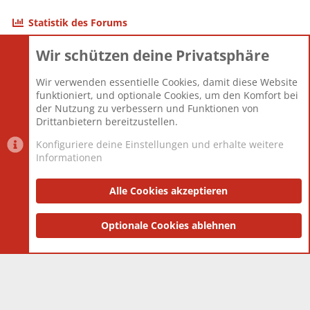
Statistik des Forums
Wir schützen deine Privatsphäre
Themen
22.121
Beiträge
825.690
Wir verwenden essentielle Cookies, damit diese Website
Mitglieder
12.427
funktioniert, und optionale Cookies, um den Komfort bei
Neuestes Mitglied
Berlin
der Nutzung zu verbessern und Funktionen von
Drittanbietern bereitzustellen.
Konfiguriere deine Einstellungen und erhalte weitere
Informationen
Datenschutz-Einstellungen
PR Light
Deutsch [Du]
Nutzungsbedingungen
Alle Cookies akzeptieren
Datenschutzerklärung
Impressum
®
Community platform by XenForo
Optionale Cookies ablehnen
© 2010-2025 XenForo Ltd.
|
Style
and add-ons by ThemeHouse