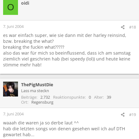
oidi
O
7. Juni 2004
#18
es war einfach super, wie sie dann mit der harley reinsind,
bzw. breaking the what?
breaking the fuckin what?????
also das war für mich so beeinflussend, dass ich am samstag
ziemlich viel geschrien hab (bei speedy (lol)) und heute keine
stimme mehr hab!
ThePigMustDie
Lass ma steckn
Beiträge
2.732
Reaktionspunkte
0
Alter
39
Ort
Regensburg
7. Juni 2004
#19
waaah die waren ja so derbe laut ^^
hab die letzten songs von denen gesehen weil ich auf DTH
gewartet hab...