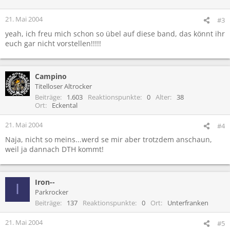
21. Mai 2004
#3
yeah, ich freu mich schon so übel auf diese band, das könnt ihr
euch gar nicht vorstellen!!!!!
Campino
Titelloser Altrocker
Beiträge
1.603
Reaktionspunkte
0
Alter
38
Ort
Eckental
21. Mai 2004
#4
Naja, nicht so meins...werd se mir aber trotzdem anschaun,
weil ja dannach DTH kommt!
Iron--
I
Parkrocker
Beiträge
137
Reaktionspunkte
0
Ort
Unterfranken
21. Mai 2004
#5