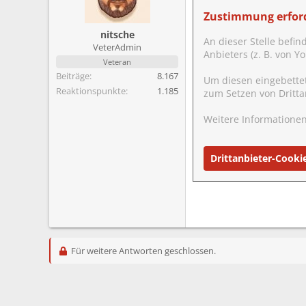
m
Zustimmung erford
nitsche
An dieser Stelle befin
VeterAdmin
Anbieters (z. B. von 
Veteran
Beiträge
8.167
Um diesen eingebette
Reaktionspunkte
1.185
zum Setzen von Dritta
Weitere Informationen
Drittanbieter-Cooki
Für weitere Antworten geschlossen.