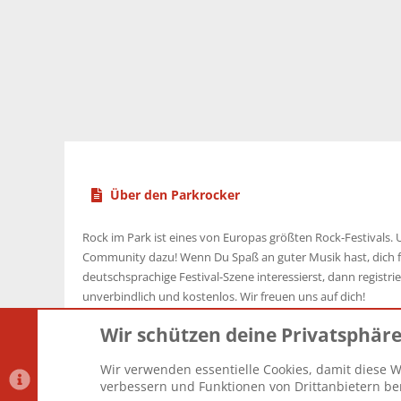
Über den Parkrocker
Rock im Park ist eines von Europas größten Rock-Festivals. U
Community dazu! Wenn Du Spaß an guter Musik hast, dich f
deutschsprachige Festival-Szene interessierst, dann registrier
unverbindlich und kostenlos. Wir freuen uns auf dich!
Wir schützen deine Privatsphär
Wir verwenden essentielle Cookies, damit diese W
Datenschutz-Einstellungen
PR Light
Deutsch [Du]
verbessern und Funktionen von Drittanbietern ber