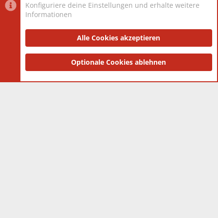
Konfiguriere deine Einstellungen und erhalte weitere
Informationen
Datenschutz-Einstellungen
PR Light
Deutsch [Du]
Nutzungsbedingungen
Alle Cookies akzeptieren
Datenschutzerklärung
Impressum
®
Community platform by XenForo
Optionale Cookies ablehnen
© 2010-2025 XenForo Ltd.
|
Style
and add-ons by ThemeHouse