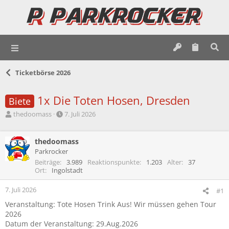
Ticketbörse 2026
1x Die Toten Hosen, Dresden
Biete
E
E
thedoomass
7. Juli 2026
r
r
s
s
t
thedoomass
t
e
e
Parkrocker
l
l
Beiträge
3.989
Reaktionspunkte
1.203
Alter
37
l
l
Ort
Ingolstadt
e
t
r
a
7. Juli 2026
#1
m
Veranstaltung: Tote Hosen Trink Aus! Wir müssen gehen Tour
2026
Datum der Veranstaltung: 29.Aug.2026