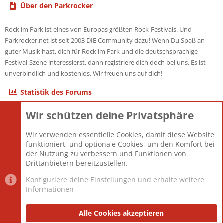
Über den Parkrocker
Rock im Park ist eines von Europas größten Rock-Festivals. Und
Parkrocker.net ist seit 2003 DIE Community dazu! Wenn Du Spaß an
guter Musik hast, dich für Rock im Park und die deutschsprachige
Festival-Szene interessierst, dann registriere dich doch bei uns. Es ist
unverbindlich und kostenlos. Wir freuen uns auf dich!
Statistik des Forums
Wir schützen deine Privatsphäre
Themen
22.120
Beiträge
825.661
Wir verwenden essentielle Cookies, damit diese Website
Mitglieder
12.425
funktioniert, und optionale Cookies, um den Komfort bei
Neuestes Mitglied
Toddster85
der Nutzung zu verbessern und Funktionen von
Drittanbietern bereitzustellen.
Konfiguriere deine Einstellungen und erhalte weitere
Informationen
Datenschutz-Einstellungen
PR Light
Deutsch [Du]
Nutzungsbedingungen
Alle Cookies akzeptieren
Datenschutzerklärung
Impressum