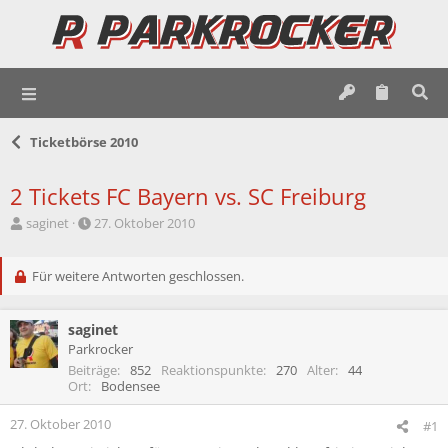
Ticketbörse 2010
2 Tickets FC Bayern vs. SC Freiburg
E
E
saginet
27. Oktober 2010
r
r
s
s
t
Für weitere Antworten geschlossen.
t
e
e
l
l
saginet
l
l
e
t
Parkrocker
r
a
Beiträge
852
Reaktionspunkte
270
Alter
44
m
Ort
Bodensee
27. Oktober 2010
#1