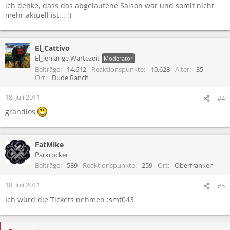
ich denke, dass das abgelaufene Saison war und somit nicht
mehr aktuell ist... ;)
El_Cattivo
El_lenlange Wartezeit
Moderator
Beiträge
14.612
Reaktionspunkte
10.628
Alter
35
Ort
Dude Ranch
18. Juli 2011
#4
grandios
FatMike
Parkrocker
Beiträge
589
Reaktionspunkte
259
Ort
Oberfranken
18. Juli 2011
#5
Ich würd die Tickets nehmen :smt043