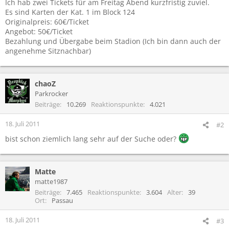
Ich hab zwei Tickets für am Freitag Abend kurzfristig zuviel.
Es sind Karten der Kat. 1 im Block 124
Originalpreis: 60€/Ticket
Angebot: 50€/Ticket
Bezahlung und Übergabe beim Stadion (Ich bin dann auch der
angenehme Sitznachbar)
chaoZ
Parkrocker
Beiträge
10.269
Reaktionspunkte
4.021
18. Juli 2011
#2
bist schon ziemlich lang sehr auf der Suche oder?
Matte
matte1987
Beiträge
7.465
Reaktionspunkte
3.604
Alter
39
Ort
Passau
18. Juli 2011
#3