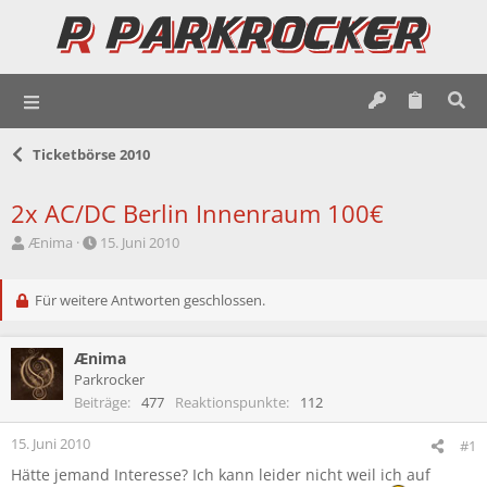
Ticketbörse 2010
2x AC/DC Berlin Innenraum 100€
E
E
Ænima
15. Juni 2010
r
r
s
s
t
Für weitere Antworten geschlossen.
t
e
e
l
l
Ænima
l
l
e
t
Parkrocker
r
a
Beiträge
477
Reaktionspunkte
112
m
15. Juni 2010
#1
Hätte jemand Interesse? Ich kann leider nicht weil ich auf