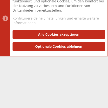
funktioniert, und optionale Cookies, um den Komfort bei
Neuestes Mitglied
Berlin
der Nutzung zu verbessern und Funktionen von
Drittanbietern bereitzustellen.
Konfiguriere deine Einstellungen und erhalte weitere
Informationen
Datenschutz-Einstellungen
PR Light
Deutsch [Du]
Nutzungsbedingungen
Alle Cookies akzeptieren
Datenschutzerklärung
Impressum
®
Community platform by XenForo
Optionale Cookies ablehnen
© 2010-2025 XenForo Ltd.
|
Style
and add-ons by ThemeHouse