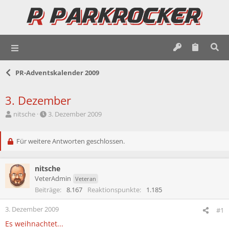
PR-Adventskalender 2009
3. Dezember
E
E
nitsche
3. Dezember 2009
r
r
s
s
t
Für weitere Antworten geschlossen.
t
e
e
l
l
nitsche
l
l
e
t
VeterAdmin
Veteran
r
a
Beiträge
8.167
Reaktionspunkte
1.185
m
3. Dezember 2009
#1
Es weihnachtet...