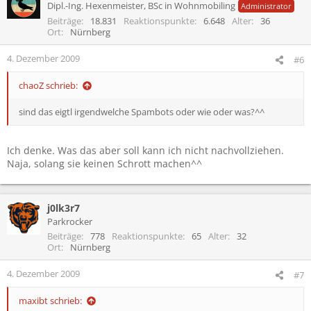
Dipl.-Ing. Hexenmeister, BSc in Wohnmobiling
Administrator
Beiträge
18.831
Reaktionspunkte
6.648
Alter
36
Ort
Nürnberg
4. Dezember 2009
#6
chaoZ schrieb:
sind das eigtl irgendwelche Spambots oder wie oder was?^^
Ich denke. Was das aber soll kann ich nicht nachvollziehen.
Naja, solang sie keinen Schrott machen^^
j0lk3r7
Parkrocker
Beiträge
778
Reaktionspunkte
65
Alter
32
Ort
Nürnberg
4. Dezember 2009
#7
maxibt schrieb: