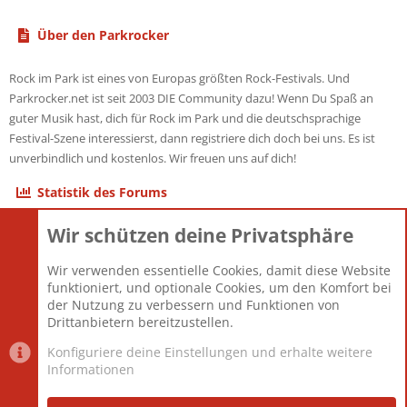
Über den Parkrocker
Rock im Park ist eines von Europas größten Rock-Festivals. Und
Parkrocker.net ist seit 2003 DIE Community dazu! Wenn Du Spaß an
guter Musik hast, dich für Rock im Park und die deutschsprachige
Festival-Szene interessierst, dann registriere dich doch bei uns. Es ist
unverbindlich und kostenlos. Wir freuen uns auf dich!
Statistik des Forums
Wir schützen deine Privatsphäre
Themen
22.121
Beiträge
825.690
Wir verwenden essentielle Cookies, damit diese Website
Mitglieder
12.427
funktioniert, und optionale Cookies, um den Komfort bei
Neuestes Mitglied
Berlin
der Nutzung zu verbessern und Funktionen von
Drittanbietern bereitzustellen.
Konfiguriere deine Einstellungen und erhalte weitere
Informationen
Datenschutz-Einstellungen
PR Light
Deutsch [Du]