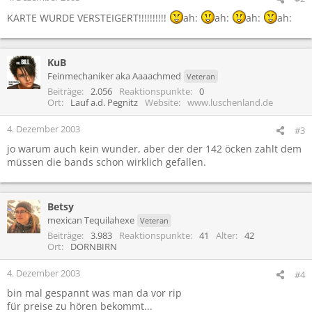
KARTE WURDE VERSTEIGERT!!!!!!!!!!
ah:
ah:
ah:
ah:
KuB
Feinmechaniker aka Aaaachmed
Veteran
Beiträge
2.056
Reaktionspunkte
0
Ort
Lauf a.d. Pegnitz
Website
www.luschenland.de
4. Dezember 2003
#3
jo warum auch kein wunder, aber der der 142 öcken zahlt dem
müssen die bands schon wirklich gefallen.
Betsy
mexican Tequilahexe
Veteran
Beiträge
3.983
Reaktionspunkte
41
Alter
42
Ort
DORNBIRN
4. Dezember 2003
#4
bin mal gespannt was man da vor rip
für preise zu hören bekommt...