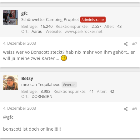
gfc
Schönwetter Camping-Prophet
Administrator
Beiträge
16.240
Reaktionspunkte
2.557
Alter
43
Ort
Aarau
Website
www.parkrocker.net
4. Dezember 2003
#7
weiss wer vo Bonscott steckt? hab nix mehr von ihm gehört.. er
will ja meine zwei Karten...
Betsy
mexican Tequilahexe
Veteran
Beiträge
3.983
Reaktionspunkte
41
Alter
42
Ort
DORNBIRN
4. Dezember 2003
#8
@gfc
bonscott ist doch online!!!!!!