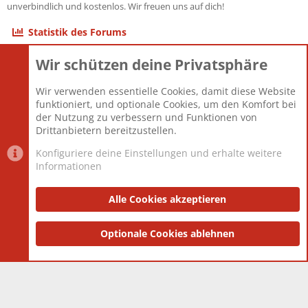
unverbindlich und kostenlos. Wir freuen uns auf dich!
Statistik des Forums
Wir schützen deine Privatsphäre
Themen
22.121
Beiträge
825.694
Wir verwenden essentielle Cookies, damit diese Website
Mitglieder
12.427
funktioniert, und optionale Cookies, um den Komfort bei
Neuestes Mitglied
Berlin
der Nutzung zu verbessern und Funktionen von
Drittanbietern bereitzustellen.
Konfiguriere deine Einstellungen und erhalte weitere
Informationen
Datenschutz-Einstellungen
PR Light
Deutsch [Du]
Nutzungsbedingungen
Alle Cookies akzeptieren
Datenschutzerklärung
Impressum
®
Community platform by XenForo
Optionale Cookies ablehnen
© 2010-2025 XenForo Ltd.
|
Style
and add-ons by ThemeHouse