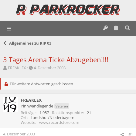
Allgemeines zu RIP 03
3 Tages Arena Ticke Abzugeben!!!!
E
E
FREAKLEX
4. Dezember 2003
r
r
s
s
t
Für weitere Antworten geschlossen.
t
e
e
l
l
FREAKLEX
l
l
e
t
Pinnwandlegende
Veteran
r
a
Beiträge
1.957
Reaktionspunkte
21
m
Ort
Landshut/Niederbayern
Website
www.recordstore.com
4. Dezember 2003
#1