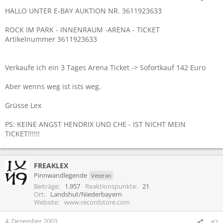
HALLO UNTER E-BAY AUKTION NR. 3611923633
ROCK IM PARK - INNENRAUM -ARENA - TICKET
Artikelnummer 3611923633
Verkaufe ich ein 3 Tages Arena Ticket -> Sofortkauf 142 Euro
Aber wenns weg ist ists weg.
Grüsse Lex
PS: KEINE ANGST HENDRIX UND CHE - IST NICHT MEIN
TICKET!!!!!!
FREAKLEX
Pinnwandlegende
Veteran
Beiträge
1.957
Reaktionspunkte
21
Ort
Landshut/Niederbayern
Website
www.recordstore.com
4. Dezember 2003
#2