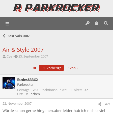
Festivals 2007
Air & Style 2007
E
E
Cye
25. September 2007
r
r
s
s
Erste
Vorherige
2 von 2
t
t
e
e
l
l
Etnies83362
l
l
Parkrocker
e
t
Beiträge
283
Reaktionspunkte
0
Alter
37
r
a
Ort
München
m
22. November 2007
#21
Würde schon gerne hingehen,aber leider hab ich nich soviel