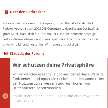
Über den Parkrocker
Rock im Park ist eines von Europas größten Rock-Festivals. Und
Parkrocker.net ist seit 2003 DIE Community dazu! Wenn Du Spaß an
guter Musik hast, dich für Rock im Park und die deutschsprachige
Festival-Szene interessierst, dann registriere dich doch bei uns. Es ist
unverbindlich und kostenlos. Wir freuen uns auf dich!
Statistik des Forums
Wir schützen deine Privatsphäre
Themen
22.121
Beiträge
825.692
Wir verwenden essentielle Cookies, damit diese Website
Mitglieder
12.427
funktioniert, und optionale Cookies, um den Komfort bei
Neuestes Mitglied
Berlin
der Nutzung zu verbessern und Funktionen von
Drittanbietern bereitzustellen.
Konfiguriere deine Einstellungen und erhalte weitere
Informationen
Datenschutz-Einstellungen
PR Light
Deutsch [Du]