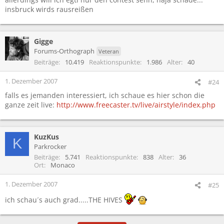
insbruck wirds rausreißen
Gigge
Forums-Orthograph
Veteran
Beiträge
10.419
Reaktionspunkte
1.986
Alter
40
1. Dezember 2007
#24
falls es jemanden interessiert, ich schaue es hier schon die
ganze zeit live:
http://www.freecaster.tv/live/airstyle/index.php
KuzKus
K
Parkrocker
Beiträge
5.741
Reaktionspunkte
838
Alter
36
Ort
Monaco
1. Dezember 2007
#25
ich schau´s auch grad.....THE HIVES