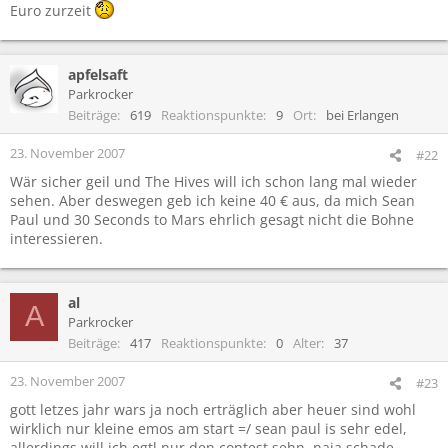
Euro zurzeit
apfelsaft
Parkrocker
Beiträge
619
Reaktionspunkte
9
Ort
bei Erlangen
23. November 2007
#22
Wär sicher geil und The Hives will ich schon lang mal wieder
sehen. Aber deswegen geb ich keine 40 € aus, da mich Sean
Paul und 30 Seconds to Mars ehrlich gesagt nicht die Bohne
interessieren.
al
A
Parkrocker
Beiträge
417
Reaktionspunkte
0
Alter
37
23. November 2007
#23
gott letzes jahr wars ja noch erträglich aber heuer sind wohl
wirklich nur kleine emos am start =/ sean paul is sehr edel,
allerdings will ich egtl nur den contest sehn, naja schade...