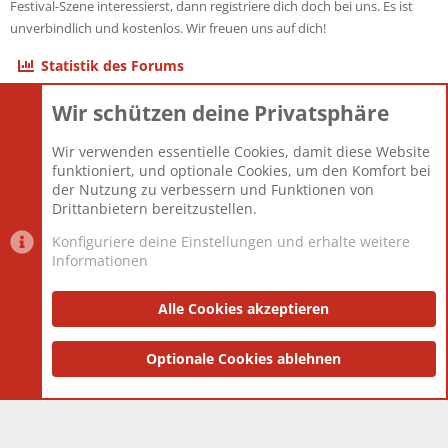
Festival-Szene interessierst, dann registriere dich doch bei uns. Es ist
unverbindlich und kostenlos. Wir freuen uns auf dich!
Statistik des Forums
Wir schützen deine Privatsphäre
Themen
22.121
Beiträge
825.692
Wir verwenden essentielle Cookies, damit diese Website
Mitglieder
12.427
funktioniert, und optionale Cookies, um den Komfort bei
Neuestes Mitglied
Berlin
der Nutzung zu verbessern und Funktionen von
Drittanbietern bereitzustellen.
Konfiguriere deine Einstellungen und erhalte weitere
Informationen
Datenschutz-Einstellungen
PR Light
Deutsch [Du]
Nutzungsbedingungen
Alle Cookies akzeptieren
Datenschutzerklärung
Impressum
®
Community platform by XenForo
Optionale Cookies ablehnen
© 2010-2025 XenForo Ltd.
|
Style
and add-ons by ThemeHouse