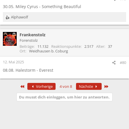
30.05. Miley Cyrus - Something Beautiful
Alphawolf
R
e
a
Frankenstolz
k
t
Forenstolz
i
Beiträge
11.132
Reaktionspunkte
2.517
Alter
37
o
Ort
Weidhausen b. Coburg
n
e
12. Mai 2025
#80
n
08.08. Halestorm - Everest
:
Erste
Letzte
Vorherige
4 von 8
Nächste
Du musst dich einloggen, um hier zu antworten.