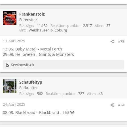
Frankenstolz
Forenstolz
Beiträge
11.132
Reaktionspunkte
2.517
Alter
37
Ort
Weidhausen b. Coburg
13. April 2025
#73
13.06. Baby Metal - Metal Forth
29.08. Helloween - Giants & Monsters
Kewinowitsch
R
e
a
Schaufeltyp
k
t
Parkrocker
i
Beiträge
562
Reaktionspunkte
787
Alter
43
o
n
24. April 2025
#74
e
08.08. Blackbraid - Blackbraid III 😍 🐼
n
: