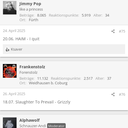
Jimmy Pop
like a princess
Beiträge
8.065
Reaktionspunkte
5.919
Alter
34
Ort
Fürth
24. April 2025
#75
20.06. HAIM - I quit
Ksaver
R
e
a
Frankenstolz
k
t
Forenstolz
i
Beiträge
11.132
Reaktionspunkte
2.517
Alter
37
o
Ort
Weidhausen b. Coburg
n
e
26. April 2025
#76
n
18.07. Slaughter To Prevail - Grizzly
:
Alphawolf
Schnauzer-Andi
Moderator