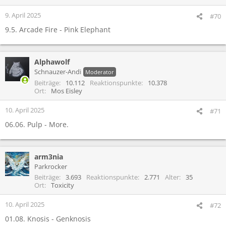
n
e
9. April 2025
#70
n
9.5. Arcade Fire - Pink Elephant
:
Alphawolf
Schnauzer-Andi
Moderator
Beiträge
10.112
Reaktionspunkte
10.378
Ort
Mos Eisley
10. April 2025
#71
06.06. Pulp - More.
arm3nia
Parkrocker
Beiträge
3.693
Reaktionspunkte
2.771
Alter
35
Ort
Toxicity
10. April 2025
#72
01.08. Knosis - Genknosis