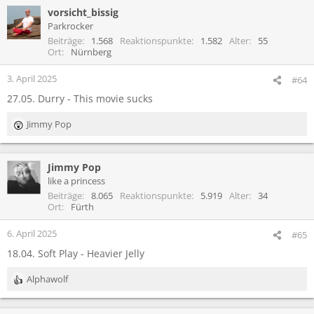
vorsicht_bissig
k
t
Parkrocker
i
Beiträge
1.568
Reaktionspunkte
1.582
Alter
55
o
Ort
Nürnberg
n
e
3. April 2025
#64
n
27.05. Durry - This movie sucks
:
Jimmy Pop
R
e
a
Jimmy Pop
k
t
like a princess
i
Beiträge
8.065
Reaktionspunkte
5.919
Alter
34
o
Ort
Fürth
n
e
6. April 2025
#65
n
18.04. Soft Play - Heavier Jelly
:
Alphawolf
R
e
a