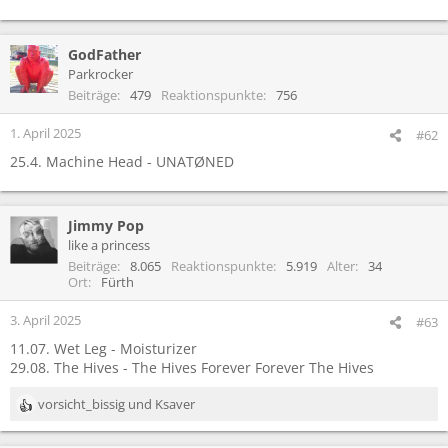
GodFather
Parkrocker
Beiträge
479
Reaktionspunkte
756
1. April 2025
#62
25.4. Machine Head - UNATØNED
Jimmy Pop
like a princess
Beiträge
8.065
Reaktionspunkte
5.919
Alter
34
Ort
Fürth
3. April 2025
#63
11.07. Wet Leg - Moisturizer
29.08. The Hives - The Hives Forever Forever The Hives
vorsicht_bissig
und
Ksaver
R
e
a