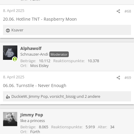
8. April 2025
#68
20.06. Hotline TNT - Raspberry Moon
Ksaver
R
e
a
Alphawolf
k
t
Schnauzer-Andi
Moderator
i
Beiträge
10.112
Reaktionspunkte
10.378
o
Ort
Mos Eisley
n
e
8. April 2025
#69
n
06.06. Turnstile - Never Enough
:
DuckieW
,
Jimmy Pop
,
vorsicht_bissig
und 2 andere
R
e
a
Jimmy Pop
k
t
like a princess
i
Beiträge
8.065
Reaktionspunkte
5.919
Alter
34
o
Ort
Fürth