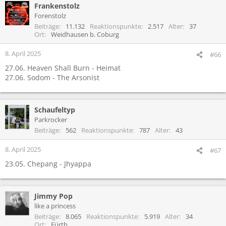
Frankenstolz
k
t
Forenstolz
i
Beiträge
11.132
Reaktionspunkte
2.517
Alter
37
o
Ort
Weidhausen b. Coburg
n
e
8. April 2025
#66
n
27.06. Heaven Shall Burn - Heimat
:
27.06. Sodom - The Arsonist
Schaufeltyp
Parkrocker
Beiträge
562
Reaktionspunkte
787
Alter
43
8. April 2025
#67
23.05. Chepang - Jhyappa
Jimmy Pop
like a princess
Beiträge
8.065
Reaktionspunkte
5.919
Alter
34
Ort
Fürth