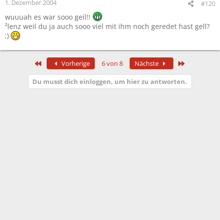
1. Dezember 2004
#120
wuuuah es war sooo geil!!
²lenz weil du ja auch sooo viel mit ihm noch geredet hast gell?
;)
Erste
Letzte
Vorherige
6 von 8
Nächste
Du musst dich einloggen, um hier zu antworten.