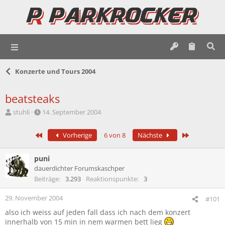
Konzerte und Tours 2004
beatsteaks
E
E
stuhli
14. September 2004
r
r
s
s
Erste
Letzte
Vorherige
6 von 8
Nächste
t
t
e
e
l
l
puni
l
l
dauerdichter Forumskaschper
e
t
Beiträge
3.293
Reaktionspunkte
3
r
a
m
29. November 2004
#101
also ich weiss auf jeden fall dass ich nach dem konzert
innerhalb von 15 min in nem warmen bett lieg