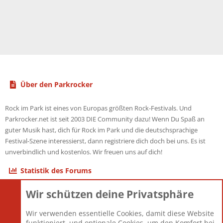
Über den Parkrocker
Rock im Park ist eines von Europas größten Rock-Festivals. Und
Parkrocker.net ist seit 2003 DIE Community dazu! Wenn Du Spaß an
guter Musik hast, dich für Rock im Park und die deutschsprachige
Festival-Szene interessierst, dann registriere dich doch bei uns. Es ist
unverbindlich und kostenlos. Wir freuen uns auf dich!
Statistik des Forums
Wir schützen deine Privatsphäre
Themen
22.121
Beiträge
825.690
Wir verwenden essentielle Cookies, damit diese Website
Mitglieder
12.427
funktioniert, und optionale Cookies, um den Komfort bei