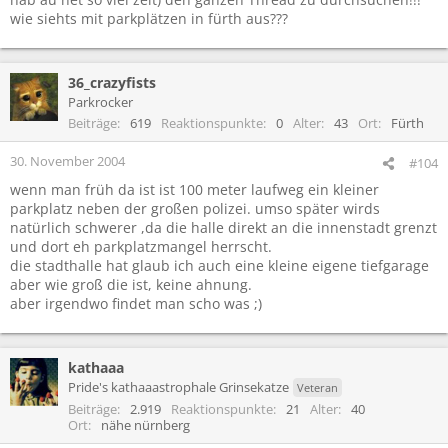
wie siehts mit parkplätzen in fürth aus???
36_crazyfists
Parkrocker
Beiträge
619
Reaktionspunkte
0
Alter
43
Ort
Fürth
30. November 2004
#104
wenn man früh da ist ist 100 meter laufweg ein kleiner
parkplatz neben der großen polizei. umso später wirds
natürlich schwerer ,da die halle direkt an die innenstadt grenzt
und dort eh parkplatzmangel herrscht.
die stadthalle hat glaub ich auch eine kleine eigene tiefgarage
aber wie groß die ist, keine ahnung.
aber irgendwo findet man scho was ;)
kathaaa
Pride's kathaaastrophale Grinsekatze
Veteran
Beiträge
2.919
Reaktionspunkte
21
Alter
40
Ort
nähe nürnberg