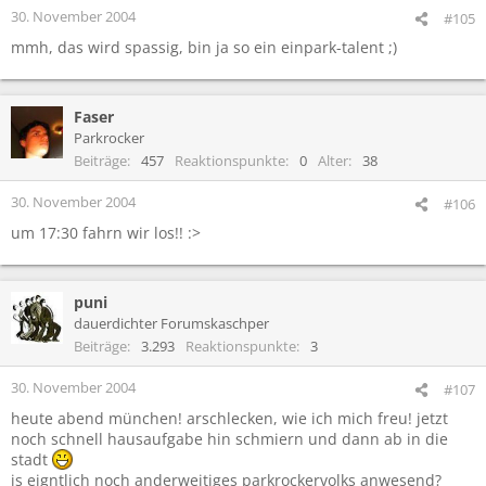
30. November 2004
#105
mmh, das wird spassig, bin ja so ein einpark-talent ;)
Faser
Parkrocker
Beiträge
457
Reaktionspunkte
0
Alter
38
30. November 2004
#106
um 17:30 fahrn wir los!! :>
puni
dauerdichter Forumskaschper
Beiträge
3.293
Reaktionspunkte
3
30. November 2004
#107
heute abend münchen! arschlecken, wie ich mich freu! jetzt
noch schnell hausaufgabe hin schmiern und dann ab in die
stadt
is eigntlich noch anderweitiges parkrockervolks anwesend?