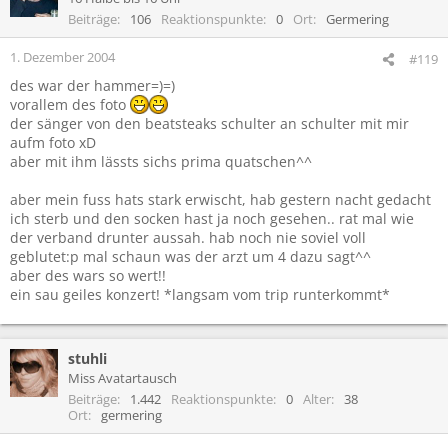
Beiträge
106
Reaktionspunkte
0
Ort
Germering
1. Dezember 2004
#119
des war der hammer=)=)
vorallem des foto
der sänger von den beatsteaks schulter an schulter mit mir
aufm foto xD
aber mit ihm lässts sichs prima quatschen^^
aber mein fuss hats stark erwischt, hab gestern nacht gedacht
ich sterb und den socken hast ja noch gesehen.. rat mal wie
der verband drunter aussah. hab noch nie soviel voll
geblutet:p mal schaun was der arzt um 4 dazu sagt^^
aber des wars so wert!!
ein sau geiles konzert! *langsam vom trip runterkommt*
stuhli
Miss Avatartausch
Beiträge
1.442
Reaktionspunkte
0
Alter
38
Ort
germering