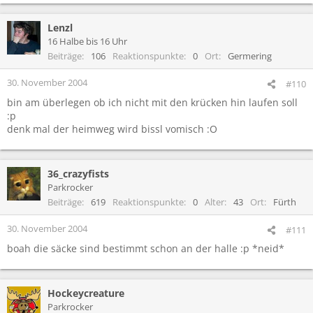
Lenzl
16 Halbe bis 16 Uhr
Beiträge
106
Reaktionspunkte
0
Ort
Germering
30. November 2004
#110
bin am überlegen ob ich nicht mit den krücken hin laufen soll
:p
denk mal der heimweg wird bissl vomisch :O
36_crazyfists
Parkrocker
Beiträge
619
Reaktionspunkte
0
Alter
43
Ort
Fürth
30. November 2004
#111
boah die säcke sind bestimmt schon an der halle :p *neid*
Hockeycreature
Parkrocker