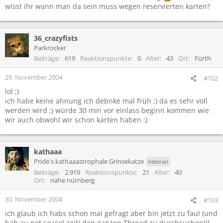
wisst ihr wann man da sein muss wegen reservierten karten?
36_crazyfists
Parkrocker
Beiträge
619
Reaktionspunkte
0
Alter
43
Ort
Fürth
29. November 2004
#102
lol ;)
ich habe keine ahnung ich debnke mal früh ;) da es sehr voll
werden wird ;) würde 30 min vor einlass beginn kommen wie
wir auch obwohl wir schon karten haben :)
kathaaa
Pride's kathaaastrophale Grinsekatze
Veteran
Beiträge
2.919
Reaktionspunkte
21
Alter
40
Ort
nähe nürnberg
30. November 2004
#103
ich glaub ich habs schon mal gefragt aber bin jetzt zu faul (und
hab au net so viel zeit) den ganzen Thread zu durchsuchen!!!