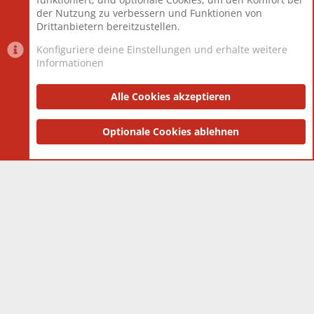
Neuestes Mitglied
Berlin
der Nutzung zu verbessern und Funktionen von
Drittanbietern bereitzustellen.
Konfiguriere deine Einstellungen und erhalte weitere
Informationen
Datenschutz-Einstellungen
PR Light
Deutsch [Du]
Nutzungsbedingungen
Alle Cookies akzeptieren
Datenschutzerklärung
Impressum
®
Community platform by XenForo
Optionale Cookies ablehnen
© 2010-2025 XenForo Ltd.
|
Style
and add-ons by ThemeHouse