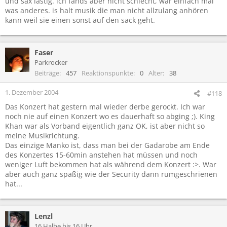
und sax lastig. ich fands aber nicht schlecht, war einfach mal
was anderes. is halt musik die man nicht allzulang anhören
kann weil sie einen sonst auf den sack geht.
Faser
Parkrocker
Beiträge
457
Reaktionspunkte
0
Alter
38
1. Dezember 2004
#118
Das Konzert hat gestern mal wieder derbe gerockt. Ich war
noch nie auf einen Konzert wo es dauerhaft so abging ;). King
Khan war als Vorband eigentlich ganz OK, ist aber nicht so
meine Musikrichtung.
Das einzige Manko ist, dass man bei der Gadarobe am Ende
des Konzertes 15-60min anstehen hat müssen und noch
weniger Luft bekommen hat als während dem Konzert :>. War
aber auch ganz spaßig wie der Security dann rumgeschrienen
hat...
Lenzl
16 Halbe bis 16 Uhr