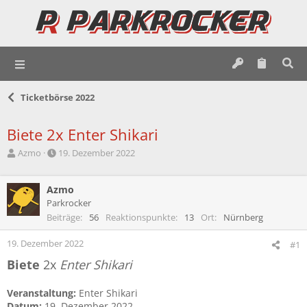
Ticketbörse 2022
Biete 2x Enter Shikari
E
E
Azmo
19. Dezember 2022
r
r
s
s
t
Azmo
t
e
e
Parkrocker
l
l
Beiträge
56
Reaktionspunkte
13
Ort
Nürnberg
l
l
e
t
19. Dezember 2022
#1
r
a
Biete
2x
Enter Shikari
m
Veranstaltung:
Enter Shikari
Datum:
19. Dezember 2022