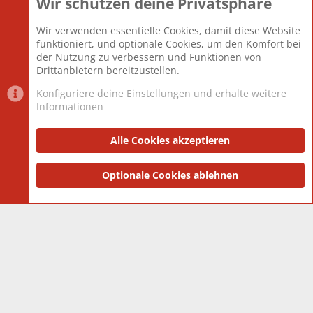
Wir schützen deine Privatsphäre
Themen
22.121
Beiträge
825.690
Wir verwenden essentielle Cookies, damit diese Website
Mitglieder
12.427
funktioniert, und optionale Cookies, um den Komfort bei
Neuestes Mitglied
Berlin
der Nutzung zu verbessern und Funktionen von
Drittanbietern bereitzustellen.
Konfiguriere deine Einstellungen und erhalte weitere
Informationen
Datenschutz-Einstellungen
PR Light
Deutsch [Du]
Nutzungsbedingungen
Alle Cookies akzeptieren
Datenschutzerklärung
Impressum
®
Community platform by XenForo
Optionale Cookies ablehnen
© 2010-2025 XenForo Ltd.
|
Style
and add-ons by ThemeHouse