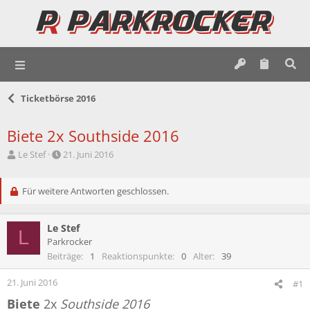
Ticketbörse 2016
Biete 2x Southside 2016
E
E
Le Stef
21. Juni 2016
r
r
s
s
t
Für weitere Antworten geschlossen.
t
e
e
l
l
Le Stef
l
l
L
e
t
Parkrocker
r
a
Beiträge
1
Reaktionspunkte
0
Alter
39
m
21. Juni 2016
#1
Biete
2x
Southside 2016