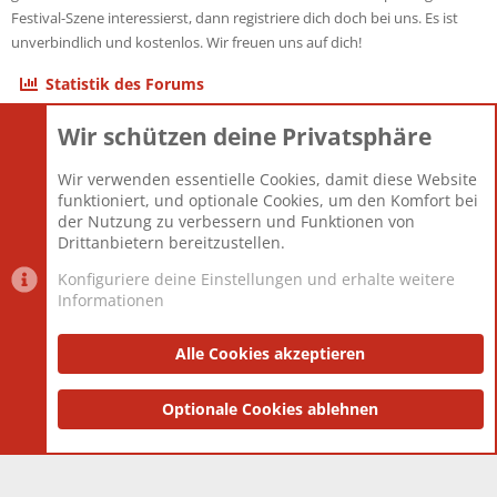
Festival-Szene interessierst, dann registriere dich doch bei uns. Es ist
unverbindlich und kostenlos. Wir freuen uns auf dich!
Statistik des Forums
Wir schützen deine Privatsphäre
Themen
22.121
Beiträge
825.694
Wir verwenden essentielle Cookies, damit diese Website
Mitglieder
12.427
funktioniert, und optionale Cookies, um den Komfort bei
Neuestes Mitglied
Berlin
der Nutzung zu verbessern und Funktionen von
Drittanbietern bereitzustellen.
Konfiguriere deine Einstellungen und erhalte weitere
Informationen
Datenschutz-Einstellungen
PR Light
Deutsch [Du]
Nutzungsbedingungen
Alle Cookies akzeptieren
Datenschutzerklärung
Impressum
®
Community platform by XenForo
Optionale Cookies ablehnen
© 2010-2025 XenForo Ltd.
|
Style
and add-ons by ThemeHouse