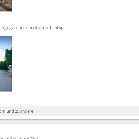
ngegen noch irritierend ruhig
orn
und 25 andere
ch spür's in de Zeh.