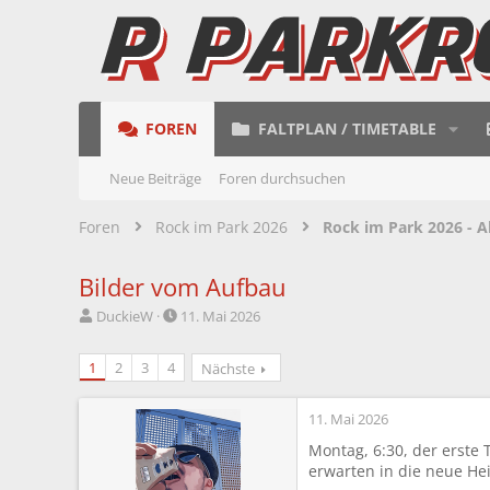
FOREN
FALTPLAN / TIMETABLE
Neue Beiträge
Foren durchsuchen
Foren
Rock im Park 2026
Rock im Park 2026 - A
Bilder vom Aufbau
E
E
DuckieW
11. Mai 2026
r
r
s
s
1
2
3
4
Nächste
t
t
e
e
l
l
11. Mai 2026
l
l
Montag, 6:30, der erste
e
t
erwarten in die neue He
r
a