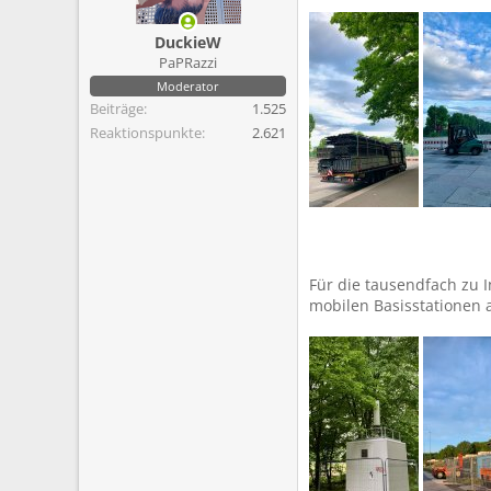
m
DuckieW
PaPRazzi
Moderator
Beiträge
1.525
Reaktionspunkte
2.621
Für die tausendfach zu 
mobilen Basisstationen 