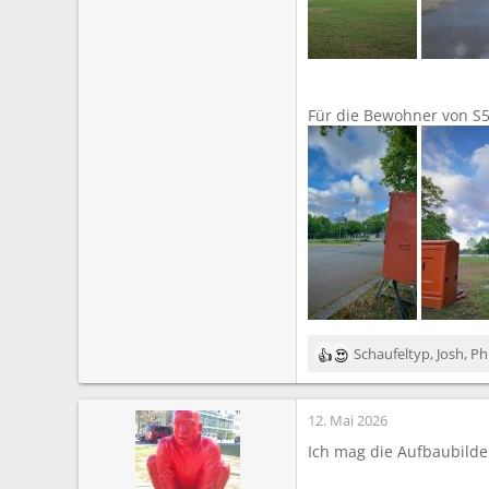
Für die Bewohner von S
Schaufeltyp
,
Josh
,
Phi
R
e
a
12. Mai 2026
k
t
Ich mag die Aufbaubilder
i
o