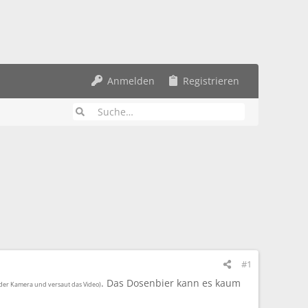
Anmelden
Registrieren
#1
. Das Dosenbier kann es kaum
 der Kamera und versaut das Video)