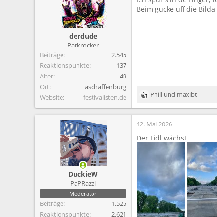
i
Beim gucke uff die Bilda 
o
n
e
derdude
n
Parkrocker
:
Beiträge
2.545
Reaktionspunkte
137
Alter
49
Ort
aschaffenburg
Phill
und
maxibt
Website
festivalisten.de
R
e
a
12. Mai 2026
k
t
Der Lidl wächst
i
o
n
e
DuckieW
n
PaPRazzi
:
Moderator
Beiträge
1.525
Reaktionspunkte
2.621