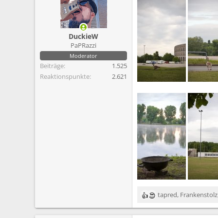
i
o
n
e
DuckieW
n
PaPRazzi
:
Moderator
Beiträge
1.525
Reaktionspunkte
2.621
tapred
,
Frankenstolz
R
e
a