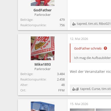
n
e
GodFather
n
Parkrocker
:
Beiträge
479
tapred
,
tim.sti
,
Ribo021
Reaktionspunkte
756
R
e
a
12. Mai 2026
k
t
i
GodFather schrieb:
o
n
Ich mag die Aufbaubilder 
e
Mike1893
n
Parkrocker
:
Weil der Veranstalter n
Beiträge
3.484
Reaktionspunkte
2.458
Alter
48
tapred
,
Curse
,
tim.sti
Ort
FFM
R
e
a
15. Mai 2026
k
t