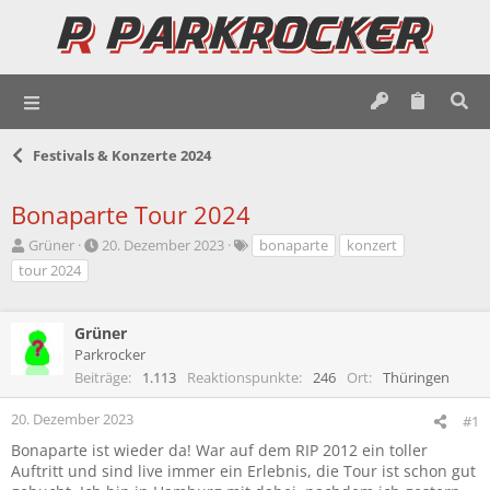
Festivals & Konzerte 2024
Bonaparte Tour 2024
E
E
S
Grüner
20. Dezember 2023
bonaparte
konzert
r
r
c
tour 2024
s
s
h
t
t
l
e
e
a
Grüner
l
l
g
Parkrocker
l
l
w
Beiträge
1.113
Reaktionspunkte
246
Ort
Thüringen
e
t
o
r
a
r
20. Dezember 2023
m
t
#1
e
Bonaparte ist wieder da! War auf dem RIP 2012 ein toller
Auftritt und sind live immer ein Erlebnis, die Tour ist schon gut