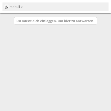
redbull33
R
e
a
Du musst dich einloggen, um hier zu antworten.
k
t
i
o
n
e
n
: