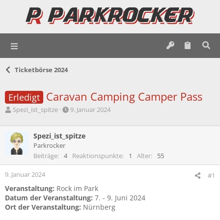
Ticketbörse 2024
Caravan Camping Camper Pass
Erledigt
E
E
Spezi_ist_spitze
9. Januar 2024
r
r
s
s
t
Spezi_ist_spitze
t
e
e
Parkrocker
l
l
Beiträge
4
Reaktionspunkte
1
Alter
55
l
l
e
t
9. Januar 2024
#1
r
a
Veranstaltung:
Rock im Park
m
Datum der Veranstaltung:
7. - 9. Juni 2024
Ort der Veranstaltung:
Nürnberg