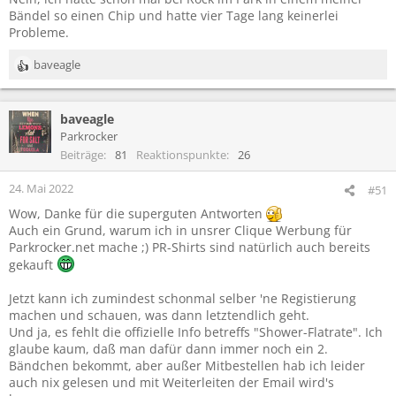
Bändel so einen Chip und hatte vier Tage lang keinerlei
Probleme.
baveagle
R
e
a
baveagle
k
t
Parkrocker
i
Beiträge
81
Reaktionspunkte
26
o
n
24. Mai 2022
#51
e
Wow, Danke für die superguten Antworten
n
Auch ein Grund, warum ich in unsrer Clique Werbung für
:
Parkrocker.net mache ;) PR-Shirts sind natürlich auch bereits
gekauft
Jetzt kann ich zumindest schonmal selber 'ne Registierung
machen und schauen, was dann letztendlich geht.
Und ja, es fehlt die offizielle Info betreffs "Shower-Flatrate". Ich
glaube kaum, daß man dafür dann immer noch ein 2.
Bändchen bekommt, aber außer Mitbestellen hab ich leider
auch nix gelesen und mit Weiterleiten der Email wird's