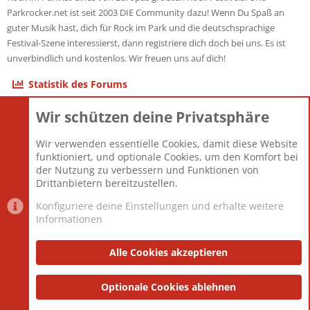
Parkrocker.net ist seit 2003 DIE Community dazu! Wenn Du Spaß an
guter Musik hast, dich für Rock im Park und die deutschsprachige
Festival-Szene interessierst, dann registriere dich doch bei uns. Es ist
unverbindlich und kostenlos. Wir freuen uns auf dich!
Statistik des Forums
Wir schützen deine Privatsphäre
Themen
22.123
Beiträge
825.716
Wir verwenden essentielle Cookies, damit diese Website
Mitglieder
12.427
funktioniert, und optionale Cookies, um den Komfort bei
Neuestes Mitglied
Berlin
der Nutzung zu verbessern und Funktionen von
Drittanbietern bereitzustellen.
Konfiguriere deine Einstellungen und erhalte weitere
Informationen
Datenschutz-Einstellungen
PR Light
Deutsch [Du]
Nutzungsbedingungen
Alle Cookies akzeptieren
Datenschutzerklärung
Impressum
®
Community platform by XenForo
Optionale Cookies ablehnen
© 2010-2025 XenForo Ltd.
|
Style
and add-ons by ThemeHouse