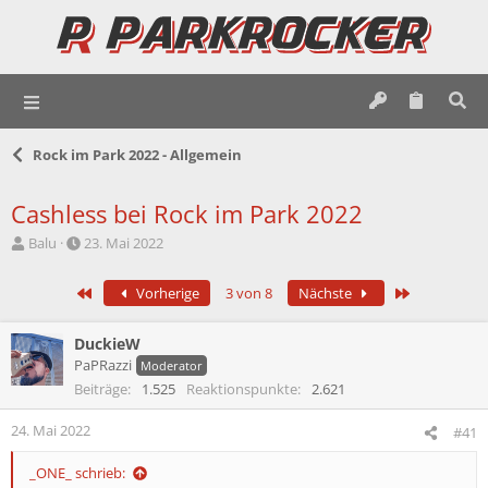
Rock im Park 2022 - Allgemein
Cashless bei Rock im Park 2022
E
E
Balu
23. Mai 2022
r
r
s
s
Erste
Letzte
Vorherige
3 von 8
Nächste
t
t
e
e
l
l
DuckieW
l
l
PaPRazzi
Moderator
e
t
Beiträge
1.525
Reaktionspunkte
2.621
r
a
m
24. Mai 2022
#41
_ONE_ schrieb: