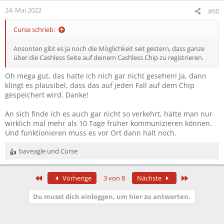
n
24. Mai 2022
#60
e
n
Curse schrieb:
:
Ansonten gibt es ja noch die Möglichkeit seit gestern, dass ganze
über die Cashless Seite auf deinem Cashless Chip zu registrieren.
Oh mega gut, das hatte ich nich gar nicht gesehen! Ja, dann
klingt es plausibel, dass das auf jeden Fall auf dem Chip
gespeichert wird. Danke!
An sich finde ich es auch gar nicht so verkehrt, hätte man nur
wirklich mal mehr als 10 Tage früher kommunizieren können.
Und funktionieren muss es vor Ort dann halt noch.
baveagle
und
Curse
R
e
a
Erste
Letzte
Vorherige
3 von 8
Nächste
k
t
Du musst dich einloggen, um hier zu antworten.
i
o
n