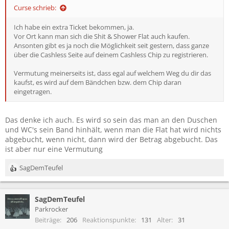
n
Curse schrieb:
:
Ich habe ein extra Ticket bekommen, ja.
Vor Ort kann man sich die Shit & Shower Flat auch kaufen.
Ansonten gibt es ja noch die Möglichkeit seit gestern, dass ganze
über die Cashless Seite auf deinem Cashless Chip zu registrieren.
Vermutung meinerseits ist, dass egal auf welchem Weg du dir das
kaufst, es wird auf dem Bändchen bzw. dem Chip daran
eingetragen.
Das denke ich auch. Es wird so sein das man an den Duschen
und WC's sein Band hinhält, wenn man die Flat hat wird nichts
abgebucht, wenn nicht, dann wird der Betrag abgebucht. Das
ist aber nur eine Vermutung
SagDemTeufel
R
e
a
SagDemTeufel
k
t
Parkrocker
i
Beiträge
206
Reaktionspunkte
131
Alter
31
o