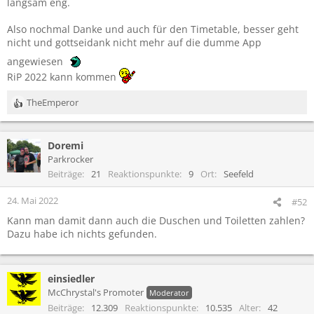
langsam eng.
Also nochmal Danke und auch für den Timetable, besser geht
nicht und gottseidank nicht mehr auf die dumme App
angewiesen
RiP 2022 kann kommen
TheEmperor
R
e
a
Doremi
k
t
Parkrocker
i
Beiträge
21
Reaktionspunkte
9
Ort
Seefeld
o
n
24. Mai 2022
#52
e
Kann man damit dann auch die Duschen und Toiletten zahlen?
n
Dazu habe ich nichts gefunden.
:
einsiedler
McChrystal's Promoter
Moderator
Beiträge
12.309
Reaktionspunkte
10.535
Alter
42