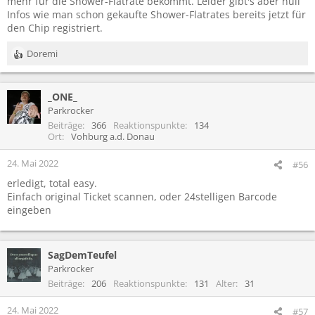
mehr für die Shower-Flatrate bekommt. Leider gibt's aber null
Infos wie man schon gekaufte Shower-Flatrates bereits jetzt für
den Chip registriert.
Doremi
R
e
a
_ONE_
k
t
Parkrocker
i
Beiträge
366
Reaktionspunkte
134
o
Ort
Vohburg a.d. Donau
n
e
24. Mai 2022
#56
n
erledigt, total easy.
:
Einfach original Ticket scannen, oder 24stelligen Barcode
eingeben
SagDemTeufel
Parkrocker
Beiträge
206
Reaktionspunkte
131
Alter
31
24. Mai 2022
#57