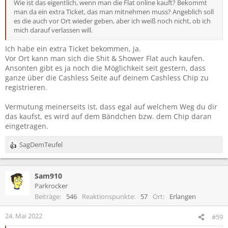
Wie ist das eigentlich, wenn man die Flat online kauft? Bekommt
man da ein extra Ticket, das man mitnehmen muss? Angeblich soll
es die auch vor Ort wieder geben, aber ich weiß noch nicht, ob ich
mich darauf verlassen will.
Ich habe ein extra Ticket bekommen, ja.
Vor Ort kann man sich die Shit & Shower Flat auch kaufen.
Ansonten gibt es ja noch die Möglichkeit seit gestern, dass
ganze über die Cashless Seite auf deinem Cashless Chip zu
registrieren.
Vermutung meinerseits ist, dass egal auf welchem Weg du dir
das kaufst, es wird auf dem Bändchen bzw. dem Chip daran
eingetragen.
SagDemTeufel
R
e
a
Sam910
k
t
Parkrocker
i
Beiträge
546
Reaktionspunkte
57
Ort
Erlangen
o
n
24. Mai 2022
#59
e