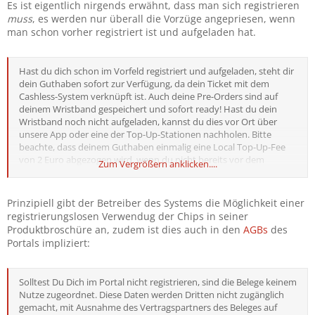
Es ist eigentlich nirgends erwähnt, dass man sich registrieren
muss
, es werden nur überall die Vorzüge angepriesen, wenn
man schon vorher registriert ist und aufgeladen hat.
Hast du dich schon im Vorfeld registriert und aufgeladen, steht dir
dein Guthaben sofort zur Verfügung, da dein Ticket mit dem
Cashless-System verknüpft ist. Auch deine Pre-Orders sind auf
deinem Wristband gespeichert und sofort ready! Hast du dein
Wristband noch nicht aufgeladen, kannst du dies vor Ort über
unsere App oder eine der Top-Up-Stationen nachholen. Bitte
beachte, dass deinem Guthaben einmalig eine Local Top-Up-Fee
von 2 Euro abgezogen wird, wenn du nicht bereits vor dem
Zum Vergrößern anklicken....
Festival aufgeladen hast.
Prinzipiell gibt der Betreiber des Systems die Möglichkeit einer
registrierungslosen Verwendug der Chips in seiner
Produktbroschüre an, zudem ist dies auch in den
AGBs
des
Portals impliziert:
Solltest Du Dich im Portal nicht registrieren, sind die Belege keinem
Nutze zugeordnet. Diese Daten werden Dritten nicht zugänglich
gemacht, mit Ausnahme des Vertragspartners des Beleges auf