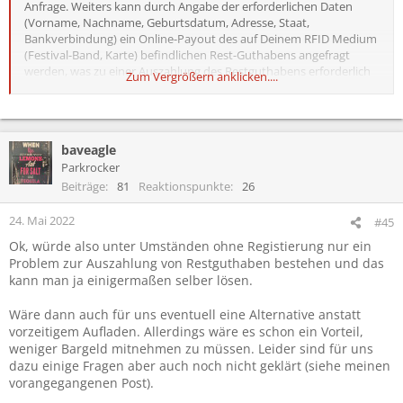
Anfrage. Weiters kann durch Angabe der erforderlichen Daten
(Vorname, Nachname, Geburtsdatum, Adresse, Staat,
Bankverbindung) ein Online-Payout des auf Deinem RFID Medium
(Festival-Band, Karte) befindlichen Rest-Guthabens angefragt
werden, was zu einer Auszahlung des Restguthabens erforderlich
Zum Vergrößern anklicken....
ist.
baveagle
Parkrocker
Beiträge
81
Reaktionspunkte
26
24. Mai 2022
#45
Ok, würde also unter Umständen ohne Registierung nur ein
Problem zur Auszahlung von Restguthaben bestehen und das
kann man ja einigermaßen selber lösen.
Wäre dann auch für uns eventuell eine Alternative anstatt
vorzeitigem Aufladen. Allerdings wäre es schon ein Vorteil,
weniger Bargeld mitnehmen zu müssen. Leider sind für uns
dazu einige Fragen aber auch noch nicht geklärt (siehe meinen
vorangegangenen Post).