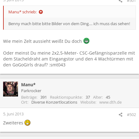
#501
Manu* schrieb:
Benny mach bitte bitte Bilder von dem Ding.... ich muss das sehen!
Wie mein Zelt aussieht weißt Du doch
Oder meinst Du meine 2x2,5-Meter- CSC-Gefängnisparzelle mit
dem Stacheldraht am Eingangstor und den 4 Wachtürmen mit
den GoGoGirls drauf? :smt043
Manu*
Parkrocker
Beiträge
391
Reaktionspunkte
37
Alter
45
Ort
Diverse Konzertlocations
Website
www.dth.de
5. Juni 2013
#502
Zweiteres