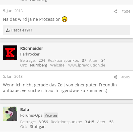
5. Juni 2013
#504
Na das wird ja ne Prozession
Pascale1911
R
e
a
RSchneider
k
t
Parkrocker
i
Beiträge
204
Reaktionspunkte
37
Alter
34
o
Ort
Nürnberg
Website
www.lprevolution.de
n
e
5. Juni 2013
#505
n
Wenn ich nicht gerade das Zelt von einer guten Freundin
:
aufbaue, versuche ich auch irgendwie zu kommen :)
Balu
Forums-Opa
Veteran
Beiträge
8.056
Reaktionspunkte
3.415
Alter
58
Ort
Stuttgart