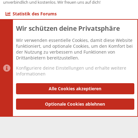
unverbindlich und kostenlos. Wir freuen uns auf dich!
Statistik des Forums
Wir schützen deine Privatsphäre
Themen
22.121
Beiträge
825.694
Wir verwenden essentielle Cookies, damit diese Website
Mitglieder
12.427
funktioniert, und optionale Cookies, um den Komfort bei
Neuestes Mitglied
Berlin
der Nutzung zu verbessern und Funktionen von
Drittanbietern bereitzustellen.
Konfiguriere deine Einstellungen und erhalte weitere
Informationen
Datenschutz-Einstellungen
PR Light
Deutsch [Du]
Nutzungsbedingungen
Alle Cookies akzeptieren
Datenschutzerklärung
Impressum
®
Community platform by XenForo
Optionale Cookies ablehnen
© 2010-2025 XenForo Ltd.
|
Style
and add-ons by ThemeHouse