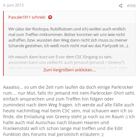
6. Juni 2013
#506
Pascale1911 schrieb:
Wir (also der Rockopa, RubiRubsen und ich) wollen auch endlich
mal zum Treffen mitkommen. Bisher konnten wir uns iwie nicht
aufraffen, bzw. wussten den Weg dann nicht (ich muss zu meiner
Schande gestehen, ich weiß noch nicht mal wo das Partyzelt ist...).
Ich vesuch dann kurz vor 5 vor dem CSC Eingang zu sein,
ansonsten kann uns vielleicht auch jemand (jemand = Greeny?)
abholen kommen? Ich bin die mit den blauen Haaren, mich sieht
Zum Vergrößern anklicken....
man schon von Weitem. Ach ja, und unsere Parzelle ist die 1004
:smt043
Aaaalso... so um die Zeit rum laufen da doch einige Parkrocker
rum.... nur Mut, falls ihr jemand mit nem Parkrocker-Shirt seht,
einfach ansprechen und zum Treffen hin folgen oder
zumindest nach dem Weg fragen. Ich werde auf alle Fälle auch
heute nachmittag mal beim CSC sein, mal schauen wen ich so
finde, die Einladung von Greeny steht ja noch so im Raum ;) Ich
halte auch mal Ausschau nach blauen Haaren und
Frankenstolz will ich schon lange mal treffen und die Edit
Funktion des Forums mal persönlich erläutern ;)