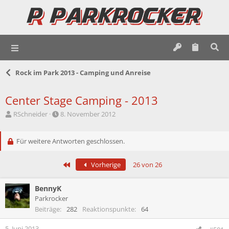
Rock im Park 2013 - Camping und Anreise
Center Stage Camping - 2013
E
E
RSchneider
8. November 2012
r
r
s
s
t
Für weitere Antworten geschlossen.
t
e
e
l
l
Erste
Vorherige
26 von 26
l
l
e
t
r
a
BennyK
m
Parkrocker
Beiträge
282
Reaktionspunkte
64
5. Juni 2013