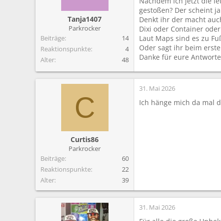
Nachdem ich jetzt die l
m
gestoßen? Der scheint j
Tanja1407
Denkt ihr der macht auc
Parkrocker
Dixi oder Container ode
Beiträge
14
Laut Maps sind es zu Fuß
Oder sagt ihr beim erste
Reaktionspunkte
4
Danke für eure Antwort
Alter
48
31. Mai 2026
C
Ich hänge mich da mal d
Curtis86
Parkrocker
Beiträge
60
Reaktionspunkte
22
Alter
39
31. Mai 2026