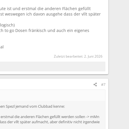
ute ist und erstmal die anderen Flächen gefüllt
 ist weswegen ich davon ausgehe dass der vllt später
logisch)
uch to go Dosen fränkisch und auch ein eigenes
al
Zuletzt bearbeitet:
2. Juni 2026
#7
ber nen Spezl jemand vom Clubbad kenne:
d erstmal die anderen Flächen gefüllt werden sollen -> mMn
ass der vllt später aufmacht, aber definitiv nicht irgendwie