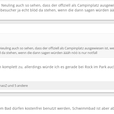
s Neuling auch so sehen, dass der offiziell als Campinplatz ausgewi
eubesucher ja echt blöd da stehen, wenn die dann sagen würden äää
 Neuling auch so sehen, dass der offiziell als Campinplatz ausgewiesen ist, wei
 da stehen, wenn die dann sagen würden äääh nöö is nur notfall
h komplett zu, allerdings würde ich es gerade bei Rock im Park au
haoZ
und 5 andere
om Bad dürfen kostenfrei benutzt werden, Schwimmbad ist aber ab