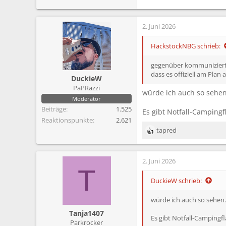
2. Juni 2026
HackstockNBG schrieb:
gegenüber kommuniziert, 
dass es offiziell am Pla
DuckieW
PaPRazzi
würde ich auch so sehen
Moderator
Beiträge
1.525
Es gibt Notfall-Campingf
Reaktionspunkte
2.621
tapred
R
e
a
2. Juni 2026
k
T
t
i
DuckieW schrieb:
o
n
würde ich auch so sehen.
e
Tanja1407
n
Es gibt Notfall-Campingf
Parkrocker
: