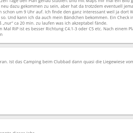
etzen Tage den Plan genau studiert und mit Maps mir mal ein Bild
a neu dazu gekommen zu sein, aber hat da trotzdem eventuell je
h schon um 9 Uhr auf. Ich finde den ganz interessant weil ja dort
r so. Und kann ich da auch mein Bändchen bekommen. Ein Check in 
 „nur“ ca 20 min. zu laufen was ich akzeptabel fände.
n Mal RiP ist es besser Richtung C4.1-3 oder C5 etc. Nach einem Pl
en
ran. Ist das Camping beim Clubbad dann quasi die Liegewiese vom F