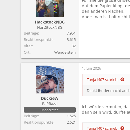
Für alle die große Unbek
Auf dem Papier klingt d
den anderen Flächen.
Aber: man ist halt nicht
HackstockNBG
HartStockNBG
Beiträge
7.951
Reaktionspunkte
3.615
Alter
32
Ort
Wendelstein
1. Juni 2026
Tanja1407 schrieb:
Denkt ihr der macht auch
DuckieW
PaPRazzi
Ich würde vermuten, das
Moderator
dann sein wird, dürfte 
Beiträge
1.525
Reaktionspunkte
2.621
Tanja1407 schrieb: