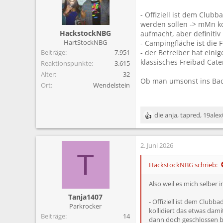
- Offiziell ist dem Club
werden sollen -> mMn kol
HackstockNBG
aufmacht, aber definitiv
HartStockNBG
- Campingfläche ist die 
Beiträge
7.951
- der Betreiber hat eini
klassisches Freibad Cate
Reaktionspunkte
3.615
Alter
32
Ob man umsonst ins Bad 
Ort
Wendelstein
die anja
,
tapred
,
19alex
R
e
a
2. Juni 2026
k
T
t
i
HackstockNBG schrieb:
o
n
Also weil es mich selber 
e
Tanja1407
n
- Offiziell ist dem Club
Parkrocker
:
kollidiert das etwas dami
Beiträge
14
dann doch geschlossen b