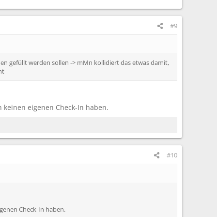
#9
n gefüllt werden sollen -> mMn kollidiert das etwas damit,
ht
ch keinen eigenen Check-In haben.
#10
eigenen Check-In haben.