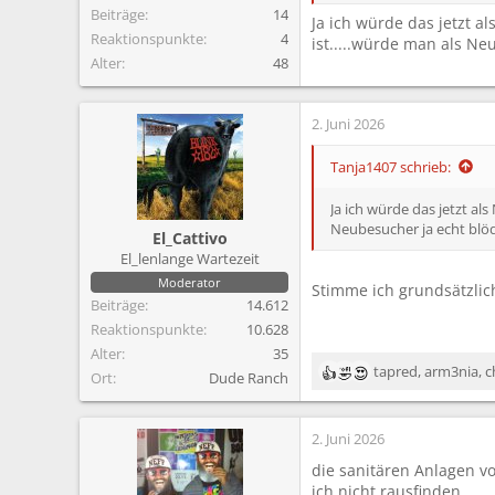
Beiträge
14
Ja ich würde das jetzt al
Reaktionspunkte
4
ist.....würde man als N
Alter
48
2. Juni 2026
Tanja1407 schrieb:
Ja ich würde das jetzt als
Neubesucher ja echt blöd
El_Cattivo
El_lenlange Wartezeit
Moderator
Stimme ich grundsätzlic
Beiträge
14.612
Reaktionspunkte
10.628
Alter
35
tapred
,
arm3nia
,
c
Ort
Dude Ranch
R
e
a
2. Juni 2026
k
t
die sanitären Anlagen v
i
ich nicht rausfinden.