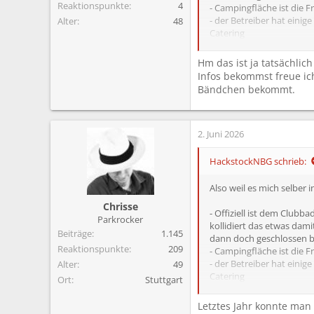
Reaktionspunkte
4
- Campingfläche ist die F
- der Betreiber hat einig
Alter
48
Catering
Ob man umsonst ins Bad k
Hm das ist ja tatsächli
Infos bekommst freue ich
Bändchen bekommt.
2. Juni 2026
HackstockNBG schrieb:
Also weil es mich selber 
Chrisse
- Offiziell ist dem Club
Parkrocker
kollidiert das etwas dami
Beiträge
1.145
dann doch geschlossen b
Reaktionspunkte
209
- Campingfläche ist die F
- der Betreiber hat einig
Alter
49
Catering
Ort
Stuttgart
Ob man umsonst ins Bad k
Letztes Jahr konnte man 