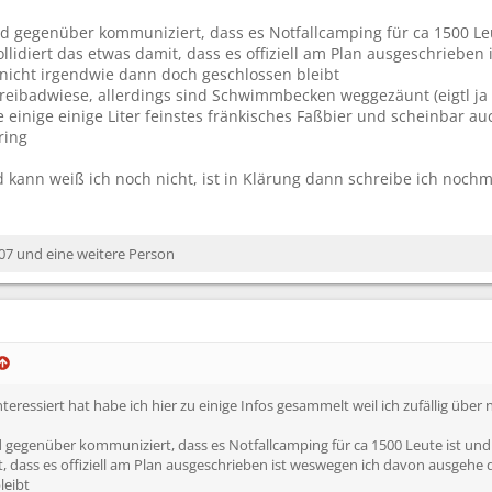
bad gegenüber kommuniziert, dass es Notfallcamping für ca 1500 Le
lidiert das etwas damit, dass es offiziell am Plan ausgeschrieben
 nicht irgendwie dann doch geschlossen bleibt
Freibadwiese, allerdings sind Schwimmbecken weggezäunt (eigtl ja 
ge einige einige Liter feinstes fränkisches Faßbier und scheinbar a
ring
kann weiß ich noch nicht, ist in Klärung dann schreibe ich nochm
07
und eine weitere Person
interessiert hat habe ich hier zu einige Infos gesammelt weil ich zufällig ü
bad gegenüber kommuniziert, dass es Notfallcamping für ca 1500 Leute ist un
t, dass es offiziell am Plan ausgeschrieben ist weswegen ich davon ausgehe d
leibt