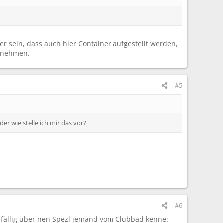
r sein, dass auch hier Container aufgestellt werden,
benehmen.
#5
r wie stelle ich mir das vor?
#6
 zufällig über nen Spezl jemand vom Clubbad kenne: