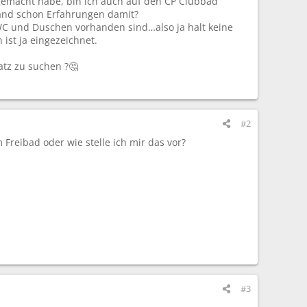
 gemacht habe, bin ich auch auf den CP Clubbad
mand schon Erfahrungen damit?
 WC und Duschen vorhanden sind…also ja halt keine
ist ja eingezeichnet.
atz zu suchen ?🤔
#2
reibad oder wie stelle ich mir das vor?
#3