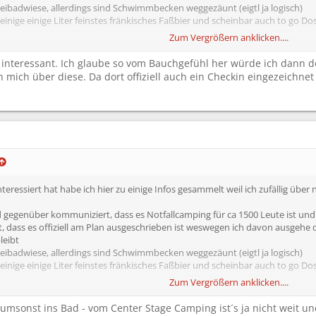
reibadwiese, allerdings sind Schwimmbecken weggezäunt (eigtl ja logisch)
e einige einige Liter feinstes fränkisches Faßbier und scheinbar auch to go D
Zum Vergrößern anklicken....
ann weiß ich noch nicht, ist in Klärung dann schreibe ich nochmal
ch interessant. Ich glaube so vom Bauchgefühl her würde ich dan
 mich über diese. Da dort offiziell auch ein Checkin eingezeichnet
interessiert hat habe ich hier zu einige Infos gesammelt weil ich zufällig ü
bad gegenüber kommuniziert, dass es Notfallcamping für ca 1500 Leute ist un
t, dass es offiziell am Plan ausgeschrieben ist weswegen ich davon ausgehe d
leibt
reibadwiese, allerdings sind Schwimmbecken weggezäunt (eigtl ja logisch)
e einige einige Liter feinstes fränkisches Faßbier und scheinbar auch to go D
Zum Vergrößern anklicken....
ann weiß ich noch nicht, ist in Klärung dann schreibe ich nochmal
umsonst ins Bad - vom Center Stage Camping ist´s ja nicht weit u