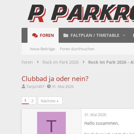
FOREN
FALTPLAN / TIMETABLE
Neue Beiträge
Foren durchsuchen
Foren
Rock im Park 2026
Rock im Park 2026 - A
Clubbad ja oder nein?
E
E
Tanja1407
31. Mai 2026
r
r
s
s
1
2
Nächste
t
t
e
e
l
l
31. Mai 2026
l
l
T
Hallo zusammen,
e
t
r
a