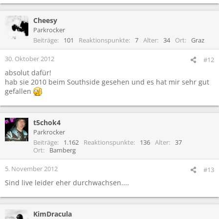
Cheesy
Parkrocker
Beiträge
101
Reaktionspunkte
7
Alter
34
Ort
Graz
30. Oktober 2012
#12
absolut dafür!
hab sie 2010 beim Southside gesehen und es hat mir sehr gut
gefallen
t5chok4
Parkrocker
Beiträge
1.162
Reaktionspunkte
136
Alter
37
Ort
Bamberg
5. November 2012
#13
Sind live leider eher durchwachsen....
KimDracula