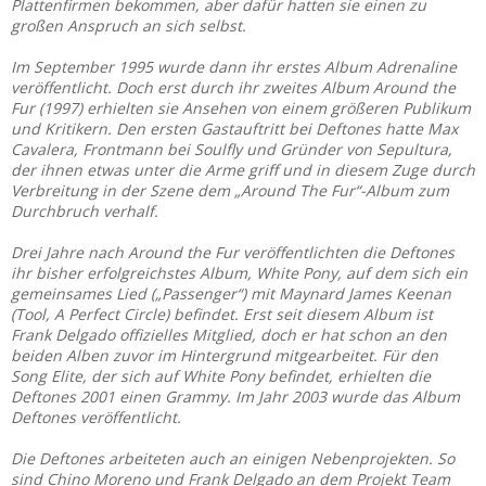
Plattenfirmen bekommen, aber dafür hatten sie einen zu
großen Anspruch an sich selbst.
Im September 1995 wurde dann ihr erstes Album Adrenaline
veröffentlicht. Doch erst durch ihr zweites Album Around the
Fur (1997) erhielten sie Ansehen von einem größeren Publikum
und Kritikern. Den ersten Gastauftritt bei Deftones hatte Max
Cavalera, Frontmann bei Soulfly und Gründer von Sepultura,
der ihnen etwas unter die Arme griff und in diesem Zuge durch
Verbreitung in der Szene dem „Around The Fur“-Album zum
Durchbruch verhalf.
Drei Jahre nach Around the Fur veröffentlichten die Deftones
ihr bisher erfolgreichstes Album, White Pony, auf dem sich ein
gemeinsames Lied („Passenger“) mit Maynard James Keenan
(Tool, A Perfect Circle) befindet. Erst seit diesem Album ist
Frank Delgado offizielles Mitglied, doch er hat schon an den
beiden Alben zuvor im Hintergrund mitgearbeitet. Für den
Song Elite, der sich auf White Pony befindet, erhielten die
Deftones 2001 einen Grammy. Im Jahr 2003 wurde das Album
Deftones veröffentlicht.
Die Deftones arbeiteten auch an einigen Nebenprojekten. So
sind Chino Moreno und Frank Delgado an dem Projekt Team