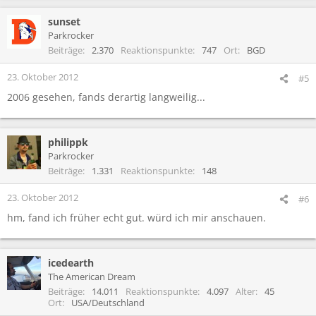
a
sunset
k
t
Parkrocker
i
Beiträge
2.370
Reaktionspunkte
747
Ort
BGD
o
n
23. Oktober 2012
#5
e
2006 gesehen, fands derartig langweilig...
n
:
philippk
Parkrocker
Beiträge
1.331
Reaktionspunkte
148
23. Oktober 2012
#6
hm, fand ich früher echt gut. würd ich mir anschauen.
icedearth
The American Dream
Beiträge
14.011
Reaktionspunkte
4.097
Alter
45
Ort
USA/Deutschland