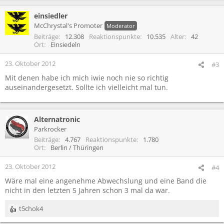
einsiedler
McChrystal's Promoter
Moderator
Beiträge
12.308
Reaktionspunkte
10.535
Alter
42
Ort
Einsiedeln
23. Oktober 2012
#3
Mit denen habe ich mich iwie noch nie so richtig
auseinandergesetzt. Sollte ich vielleicht mal tun.
Alternatronic
Parkrocker
Beiträge
4.767
Reaktionspunkte
1.780
Ort
Berlin / Thüringen
23. Oktober 2012
#4
Wäre mal eine angenehme Abwechslung und eine Band die
nicht in den letzten 5 Jahren schon 3 mal da war.
t5chok4
R
e