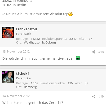
25.02. in Hamburg
26.02. in Berlin
€: Neues Album ist draussen! Absolut top
Frankenstolz
Forenstolz
Beiträge
11.132
Reaktionspunkte
2.517
Alter
37
Ort
Weidhausen b. Coburg
13. November 2012
#18
Die würde ich mir auch gerne mal Live geben.
t5chok4
Parkrocker
Beiträge
1.162
Reaktionspunkte
136
Alter
37
Ort
Bamberg
14. November 2012
#19
Woher kommt eigentlich das Gerücht?