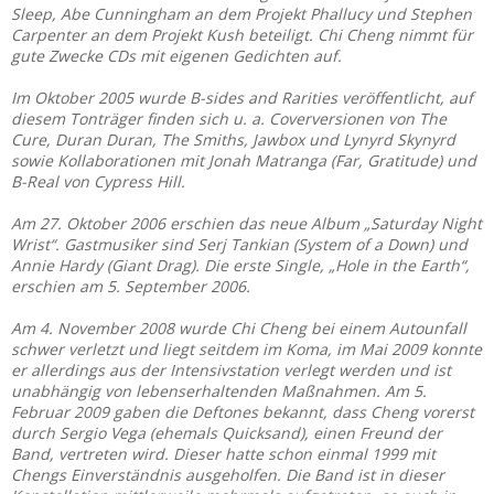
Sleep, Abe Cunningham an dem Projekt Phallucy und Stephen
Carpenter an dem Projekt Kush beteiligt. Chi Cheng nimmt für
gute Zwecke CDs mit eigenen Gedichten auf.
Im Oktober 2005 wurde B-sides and Rarities veröffentlicht, auf
diesem Tonträger finden sich u. a. Coverversionen von The
Cure, Duran Duran, The Smiths, Jawbox und Lynyrd Skynyrd
sowie Kollaborationen mit Jonah Matranga (Far, Gratitude) und
B-Real von Cypress Hill.
Am 27. Oktober 2006 erschien das neue Album „Saturday Night
Wrist“. Gastmusiker sind Serj Tankian (System of a Down) und
Annie Hardy (Giant Drag). Die erste Single, „Hole in the Earth“,
erschien am 5. September 2006.
Am 4. November 2008 wurde Chi Cheng bei einem Autounfall
schwer verletzt und liegt seitdem im Koma, im Mai 2009 konnte
er allerdings aus der Intensivstation verlegt werden und ist
unabhängig von lebenserhaltenden Maßnahmen. Am 5.
Februar 2009 gaben die Deftones bekannt, dass Cheng vorerst
durch Sergio Vega (ehemals Quicksand), einen Freund der
Band, vertreten wird. Dieser hatte schon einmal 1999 mit
Chengs Einverständnis ausgeholfen. Die Band ist in dieser