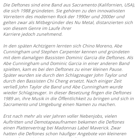
Die Deftones sind eine Band aus Sacramento (Kalifornien, USA),
die sich 1988 gründeten. Sie gehören zu den innovativsten
Vorreitern des modernen Rock der 1990er und 2000er und
gelten zwar als Mitbegründer des Nu Metal, distanzierten sich
von diesem Genre im Laufe ihrer
Karriere jedoch zunehmend.
In den späten Achtzigern lernten sich Chino Moreno, Abe
Cunningham und Stephen Carpenter kennen und gründeten
mit dem damaligen Bassisten Dominic Garcia die Deftones. Als
Abe Cunningham und Dominic Garcia in einer anderen Band
spielten, kam es bei den Deftones zu einer kleinen Pause.
Später wurden sie durch den Schlagzeuger John Taylor und
durch den Bassisten Chi Cheng ersetzt. Nach einiger Zeit
verließ John Taylor die Band und Abe Cunningham wurde
wieder Schlagzeuger. In dieser Besetzung fingen die Deftones
1989 an, ihre Musik in die Öffentlichkeit zu bringen und sich in
Sacramento und Umgebung einen Namen zu machen.
Erst nach mehr als vier Jahren voller Nebenjobs, vielen
Auftritten und Demotapeaufnamen bekamen die Deftones
einen Plattenvertrag bei Madonnas Label Maverick. Zwar
hatten die Deftones schon häufiger Angebote von kleineren