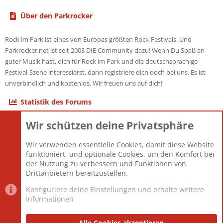
Über den Parkrocker
Rock im Park ist eines von Europas größten Rock-Festivals. Und
Parkrocker.net ist seit 2003 DIE Community dazu! Wenn Du Spaß an
guter Musik hast, dich für Rock im Park und die deutschsprachige
Festival-Szene interessierst, dann registriere dich doch bei uns. Es ist
unverbindlich und kostenlos. Wir freuen uns auf dich!
Statistik des Forums
Wir schützen deine Privatsphäre
Themen
22.121
Beiträge
825.694
Wir verwenden essentielle Cookies, damit diese Website
Mitglieder
12.427
funktioniert, und optionale Cookies, um den Komfort bei
Neuestes Mitglied
Berlin
der Nutzung zu verbessern und Funktionen von
Drittanbietern bereitzustellen.
Konfiguriere deine Einstellungen und erhalte weitere
Informationen
Datenschutz-Einstellungen
PR Light
Deutsch [Du]
Nutzungsbedingungen
Alle Cookies akzeptieren
Datenschutzerklärung
Impressum