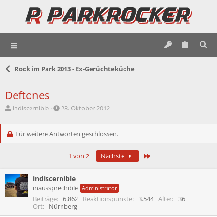
Rock im Park 2013 - Ex-Gerüchteküche
Deftones
E
E
indiscernible
23. Oktober 2012
r
r
s
s
t
Für weitere Antworten geschlossen.
t
e
e
l
l
Letzte
1 von 2
Nächste
l
l
e
t
r
a
indiscernible
m
inaussprechible
Administrator
Beiträge
6.862
Reaktionspunkte
3.544
Alter
36
Ort
Nürnberg