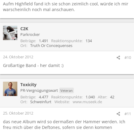
Aufm Highfield fand ich sie schon zeimlich cool, würde ich mir
warscheinlich noch mal anschauen.
C2K
Parkrocker
Beiträge
1.491
Reaktionspunkte
134
Ort
Truth Or Concequenses
24. Oktober 2012
#10
Großartige Band - her damit :)
Toxicity
PR-Vergnügungswart
Veteran
Beiträge
4.477
Reaktionspunkte
1.040
Alter
42
Ort
Schweinfurt
Website
www.museek.de
25. Oktober 2012
#11
das neue Album wird so dermaßen der Hammer werden. Ich
freu mich über die Deftones, sofern sie denn kommen