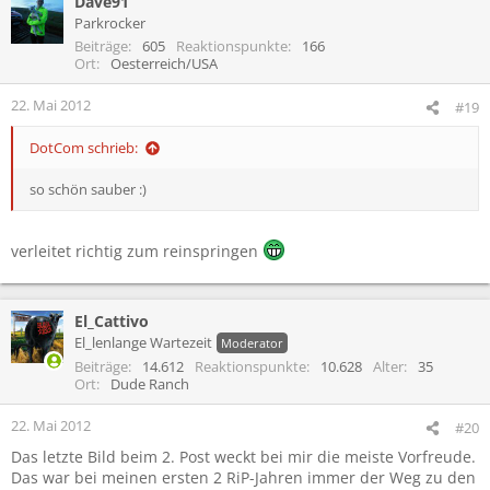
Dave91
Parkrocker
Beiträge
605
Reaktionspunkte
166
Ort
Oesterreich/USA
22. Mai 2012
#19
DotCom schrieb:
so schön sauber :)
verleitet richtig zum reinspringen
El_Cattivo
El_lenlange Wartezeit
Moderator
Beiträge
14.612
Reaktionspunkte
10.628
Alter
35
Ort
Dude Ranch
22. Mai 2012
#20
Das letzte Bild beim 2. Post weckt bei mir die meiste Vorfreude.
Das war bei meinen ersten 2 RiP-Jahren immer der Weg zu den