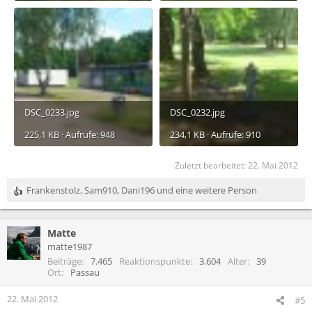
DSC_0233.jpg
DSC_0232.jpg
225,1 KB · Aufrufe: 948
234,1 KB · Aufrufe: 910
Zuletzt bearbeitet:
22. Mai 2012
Frankenstolz
,
Sam910
,
Dani196
und eine weitere Person
R
e
a
Matte
k
t
matte1987
i
Beiträge
7.465
Reaktionspunkte
3.604
Alter
39
o
Ort
Passau
n
e
22. Mai 2012
#5
n