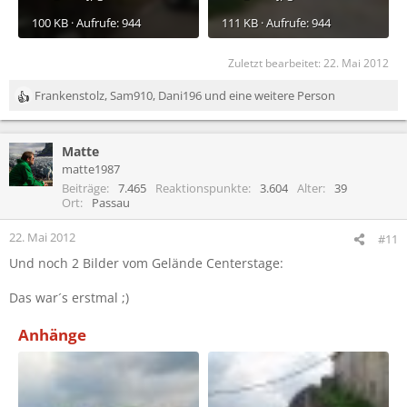
100 KB · Aufrufe: 944
111 KB · Aufrufe: 944
Zuletzt bearbeitet:
22. Mai 2012
Frankenstolz
,
Sam910
,
Dani196
und eine weitere Person
R
e
a
Matte
k
t
matte1987
i
Beiträge
7.465
Reaktionspunkte
3.604
Alter
39
o
Ort
Passau
n
e
22. Mai 2012
#11
n
Und noch 2 Bilder vom Gelände Centerstage:
:
Das war´s erstmal ;)
Anhänge