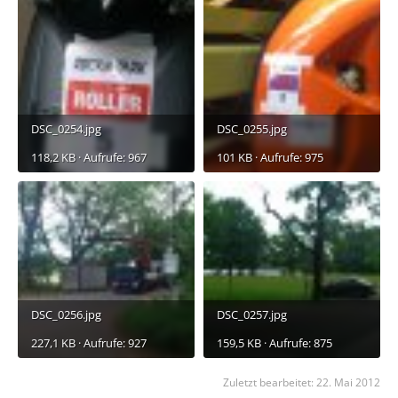
DSC_0254.jpg
DSC_0255.jpg
118,2 KB · Aufrufe: 967
101 KB · Aufrufe: 975
DSC_0256.jpg
DSC_0257.jpg
227,1 KB · Aufrufe: 927
159,5 KB · Aufrufe: 875
Zuletzt bearbeitet:
22. Mai 2012