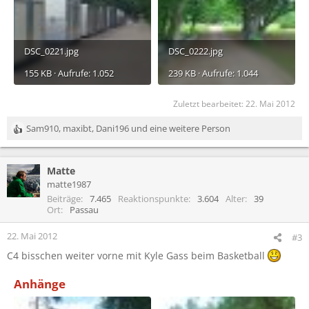
DSC_0221.jpg
DSC_0222.jpg
155 KB · Aufrufe: 1.052
239 KB · Aufrufe: 1.044
Zuletzt bearbeitet:
22. Mai 2012
Sam910
,
maxibt
,
Dani196
und eine weitere Person
R
e
a
Matte
k
t
matte1987
i
Beiträge
7.465
Reaktionspunkte
3.604
Alter
39
o
Ort
Passau
n
e
22. Mai 2012
#3
n
C4 bisschen weiter vorne mit Kyle Gass beim Basketball
:
Anhänge