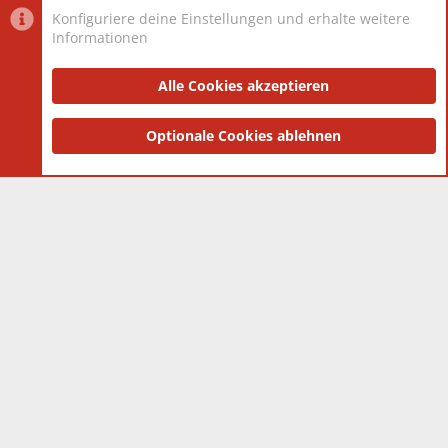
Konfiguriere deine Einstellungen und erhalte weitere
Informationen
Datenschutz-Einstellungen
PR Light
Deutsch [Du]
Nutzungsbedingungen
Alle Cookies akzeptieren
Datenschutzerklärung
Impressum
®
Community platform by XenForo
Optionale Cookies ablehnen
© 2010-2025 XenForo Ltd.
|
Style
and add-ons by ThemeHouse