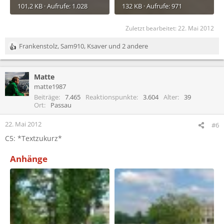
101,2 KB · Aufrufe: 1.028
132 KB · Aufrufe: 971
Zuletzt bearbeitet:
22. Mai 2012
Frankenstolz
,
Sam910
,
Ksaver
und 2 andere
R
e
a
Matte
k
t
matte1987
i
Beiträge
7.465
Reaktionspunkte
3.604
Alter
39
o
Ort
Passau
n
e
22. Mai 2012
#6
n
C5: *Textzukurz*
:
Anhänge