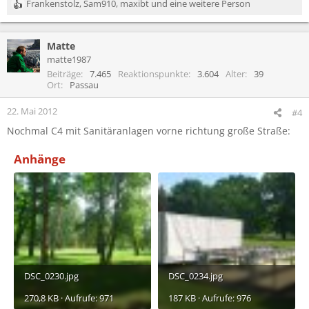
Frankenstolz
,
Sam910
,
maxibt
und eine weitere Person
R
e
a
Matte
k
t
matte1987
i
Beiträge
7.465
Reaktionspunkte
3.604
Alter
39
o
Ort
Passau
n
e
22. Mai 2012
#4
n
Nochmal C4 mit Sanitäranlagen vorne richtung große Straße:
:
Anhänge
DSC_0230.jpg
DSC_0234.jpg
270,8 KB · Aufrufe: 971
187 KB · Aufrufe: 976