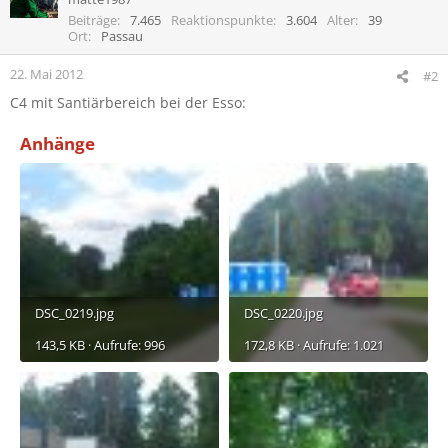
i
Beiträge
7.465
Reaktionspunkte
3.604
Alter
39
o
Ort
Passau
n
e
22. Mai 2012
#2
n
C4 mit Santiärbereich bei der Esso:
:
Anhänge
DSC_0219.jpg
DSC_0220.jpg
143,5 KB · Aufrufe: 996
172,8 KB · Aufrufe: 1.021