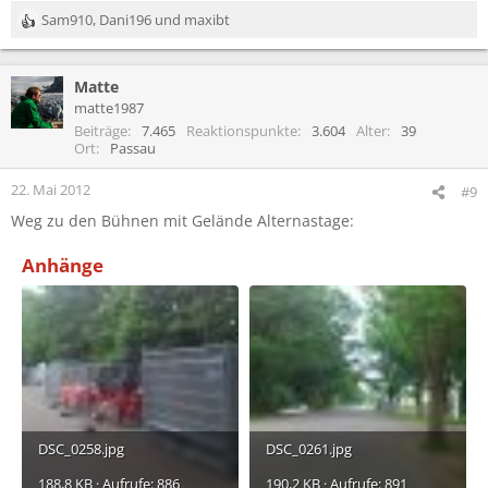
Sam910
,
Dani196
und
maxibt
R
e
a
Matte
k
t
matte1987
i
Beiträge
7.465
Reaktionspunkte
3.604
Alter
39
o
Ort
Passau
n
e
22. Mai 2012
#9
n
Weg zu den Bühnen mit Gelände Alternastage:
:
Anhänge
DSC_0258.jpg
DSC_0261.jpg
188,8 KB · Aufrufe: 886
190,2 KB · Aufrufe: 891