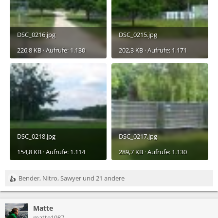
DSC_0216.jpg
DSC_0215.jpg
226,8 KB · Aufrufe: 1.130
202,3 KB · Aufrufe: 1.171
DSC_0218.jpg
DSC_0217.jpg
154,8 KB · Aufrufe: 1.114
289,7 KB · Aufrufe: 1.130
Bender
,
Nitro
,
Sawyer
und 21 andere
R
e
a
Matte
k
t
matte1987