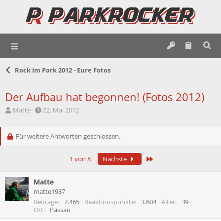
Rock im Park 2012 - Eure Fotos
Der Aufbau hat begonnen! (Fotos 2012)
E
E
Matte
22. Mai 2012
r
r
s
s
t
Für weitere Antworten geschlossen.
t
e
e
l
l
Letzte
1 von 8
Nächste
l
l
e
t
r
a
Matte
m
matte1987
Beiträge
7.465
Reaktionspunkte
3.604
Alter
39
Ort
Passau