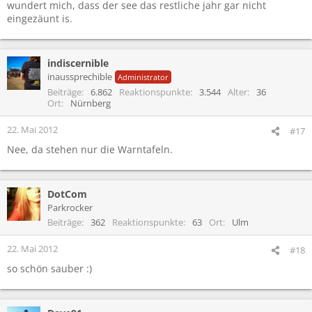
wundert mich, dass der see das restliche jahr gar nicht
eingezäunt is.
indiscernible
inaussprechible
Administrator
Beiträge
6.862
Reaktionspunkte
3.544
Alter
36
Ort
Nürnberg
22. Mai 2012
#17
Nee, da stehen nur die Warntafeln.
DotCom
Parkrocker
Beiträge
362
Reaktionspunkte
63
Ort
Ulm
22. Mai 2012
#18
so schön sauber :)