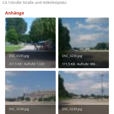
C4.1/Große Straße und Volksfestplatz:
:
Anhänge
DSC_0235.jpg
DSC_0236.jpg
207,5 KB · Aufrufe: 1.020
111,5 KB · Aufrufe: 986
DSC_0238.jpg
DSC_0239.jpg