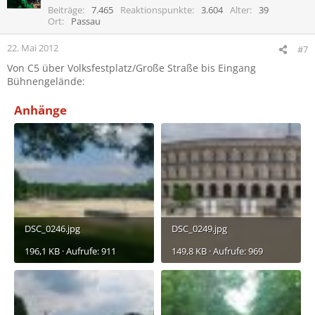
i
Beiträge
7.465
Reaktionspunkte
3.604
Alter
39
o
Ort
Passau
n
e
22. Mai 2012
#7
n
Von C5 über Volksfestplatz/Große Straße bis Eingang
:
Bühnengelände:
Anhänge
DSC_0246.jpg
DSC_0249.jpg
196,1 KB · Aufrufe: 911
149,8 KB · Aufrufe: 969