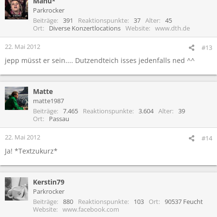
Manu*
Parkrocker
Beiträge
391
Reaktionspunkte
37
Alter
45
Ort
Diverse Konzertlocations
Website
www.dth.de
22. Mai 2012
#13
jepp müsst er sein.... Dutzendteich isses jedenfalls ned ^^
Matte
matte1987
Beiträge
7.465
Reaktionspunkte
3.604
Alter
39
Ort
Passau
22. Mai 2012
#14
Ja! *Textzukurz*
Kerstin79
Parkrocker
Beiträge
880
Reaktionspunkte
103
Ort
90537 Feucht
Website
www.facebook.com