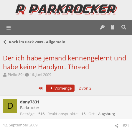
Rock im Park 2009 - Allgemein
Der ich habe jemand kennengelernt und
habe keine Handynr. Thread
E
E
Piefke89
16. Juni 2009
r
r
s
s
Erste
Vorherige
2 von 2
t
t
e
e
l
l
dany7831
D
l
l
Parkrocker
e
t
Beiträge
516
Reaktionspunkte
15
Ort
Augsburg
r
a
m
12. September 2009
#21