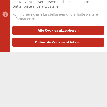
der Nutzung zu verbessern und Funktionen von
Drittanbietern bereitzustellen.
Konfiguriere deine Einstellungen und erhalte weitere
Informationen
Datenschutz-Einstellungen
PR Light
Deutsch [Du]
Nutzungsbedingungen
Alle Cookies akzeptieren
Datenschutzerklärung
Impressum
®
Community platform by XenForo
Optionale Cookies ablehnen
© 2010-2025 XenForo Ltd.
|
Style
and add-ons by ThemeHouse