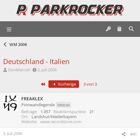
WM 2006
Deutschland - Italien
E
E
DonMarcoli
2. Juli 2006
r
r
s
s
Erste
Vorherige
3 von 3
t
t
e
e
l
l
FREAKLEX
l
l
Pinnwandlegende
Veteran
e
t
Beiträge
1.957
Reaktionspunkte
21
r
a
Ort
Landshut/Niederbayern
m
Website
www.recordstore.com
5. Juli 2006
#41