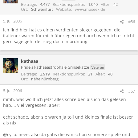
Beiträge
4.477
Reaktionspunkte
1.040
Alter
42
Ort
Schweinfurt
Website
www.museek.de
5. Juli 2006
#56
ich find hier hat es einen verdienten sieger gegeben. die
italiener waren für mich überlegen und auch wenn ich es nicht
gern sage geht der sieg doch in ordnung
kathaaa
Pride's kathaaastrophale Grinsekatze
Veteran
Beiträge
2.919
Reaktionspunkte
21
Alter
40
Ort
nähe nürnberg
5. Juli 2006
#57
mmh, was wollt ich jetzt alles schreiben als ich das gelesen
hab.... viel vergessen, aber:
echt schade, aber sie waren ja toll und kleines finale ist besser
als nix.
@cyco: neee, also da gabs die wm schon schönere spiele und