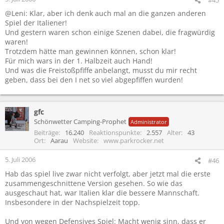
@Leni: Klar, aber ich denk auch mal an die ganzen anderen
Spiel der Italiener!
Und gestern waren schon einige Szenen dabei, die fragwürdig
waren!
Trotzdem hätte man gewinnen können, schon klar!
Für mich wars in der 1. Halbzeit auch Hand!
Und was die Freistoßpfiffe anbelangt, musst du mir recht
geben, dass bei den I net so viel abgepfiffen wurden!
gfc
Schönwetter Camping-Prophet
Administrator
Beiträge
16.240
Reaktionspunkte
2.557
Alter
43
Ort
Aarau
Website
www.parkrocker.net
5. Juli 2006
#46
Hab das spiel live zwar nicht verfolgt, aber jetzt mal die erste
zusammengeschnittene Version gesehen. So wie das
ausgeschaut hat, war Italien klar die bessere Mannschaft.
Insbesondere in der Nachspielzeit topp.
Und von wegen Defensives Spiel: Macht wenig sinn, dass er