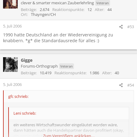
clever & smarter mexican Zauberlehrling
Veteran
Beiträge
2.674
Reaktionspunkte
12
Alter
44
Ort
Thayngen/CH
5. Juli 2006
#53
1990 hatte Deutschland an der Wiedervereinigung zu
knabbern. *g* die Standardausrede für alles :)
Gigge
Forums-Orthograph
Veteran
Beiträge
10.419
Reaktionspunkte
1.986
Alter
40
5. Juli 2006
#54
gfc schrieb:
Leni schrieb:
ein weiteres Wirtschaftswunder eingeläutet worden wäre,
dann hätten auch die Handelspartner davon profitiert (okay,
ein wenig viele Konjunktive *g*).
Zum Vergrößern anklicken....