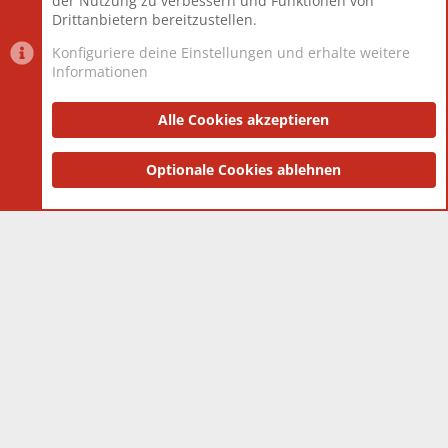
der Nutzung zu verbessern und Funktionen von
Drittanbietern bereitzustellen.
Konfiguriere deine Einstellungen und erhalte weitere
Informationen
Datenschutz-Einstellungen
PR Light
Deutsch [Du]
Nutzungsbedingungen
Alle Cookies akzeptieren
Datenschutzerklärung
Impressum
®
Community platform by XenForo
Optionale Cookies ablehnen
© 2010-2025 XenForo Ltd.
|
Style
and add-ons by ThemeHouse