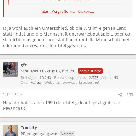
Zum Vergrößern anklicken....
Ich mag mich an kein Wirtschaftswunder 1990 erinnern..
Ausserdem hätte dies Italien auch nötig .. oder Frankreich.
Is ja wohl auch ein Unterschied, ob die WM im eigenen Land
statt findet und die Mannschaft unerwartet gut spielt, oder ob
Ich bin für "allez les bleu". Wobei bleu={bleu, azzuro}
sie nicht im eigenen Land stattfindet und die Mannschaft mehr
oder minder erwartet den Titel gewinnt...
gfc
Schönwetter Camping-Prophet
Administrator
Beiträge
16.240
Reaktionspunkte
2.557
Alter
43
Ort
Aarau
Website
www.parkrocker.net
5. Juli 2006
#55
Naja ihr habt Italien 1990 den Titel geklaut, jetzt gibts die
Revanche ;)
Toxicity
PR-Vergnügungswart
Veteran