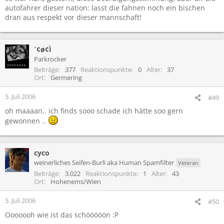
autofahrer dieser nation: lasst die fahnen noch ein bischen
dran aus respekt vor dieser mannschaft!
´¢ø¢Ì
Parkrocker
Beiträge
377
Reaktionspunkte
0
Alter
37
Ort
Germering
5. Juli 2006
#49
oh maaaan.. ich finds sooo schade ich hätte soo gern
gewonnen ..
cyco
weinerliches Seifen-Burli aka Human Spamfilter
Veteran
Beiträge
3.022
Reaktionspunkte
1
Alter
43
Ort
Hohenems/Wien
5. Juli 2006
#50
Ooooooh wie ist das schööööön :P