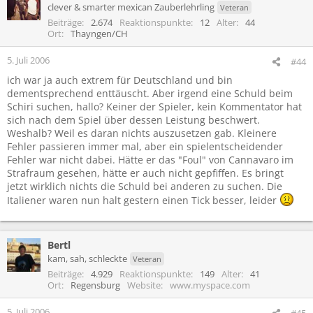
clever & smarter mexican Zauberlehrling
Veteran
Beiträge
2.674
Reaktionspunkte
12
Alter
44
Ort
Thayngen/CH
5. Juli 2006
#44
ich war ja auch extrem für Deutschland und bin
dementsprechend enttäuscht. Aber irgend eine Schuld beim
Schiri suchen, hallo? Keiner der Spieler, kein Kommentator hat
sich nach dem Spiel über dessen Leistung beschwert.
Weshalb? Weil es daran nichts auszusetzen gab. Kleinere
Fehler passieren immer mal, aber ein spielentscheidender
Fehler war nicht dabei. Hätte er das "Foul" von Cannavaro im
Strafraum gesehen, hätte er auch nicht gepfiffen. Es bringt
jetzt wirklich nichts die Schuld bei anderen zu suchen. Die
Italiener waren nun halt gestern einen Tick besser, leider
Bertl
kam, sah, schleckte
Veteran
Beiträge
4.929
Reaktionspunkte
149
Alter
41
Ort
Regensburg
Website
www.myspace.com
5. Juli 2006
#45