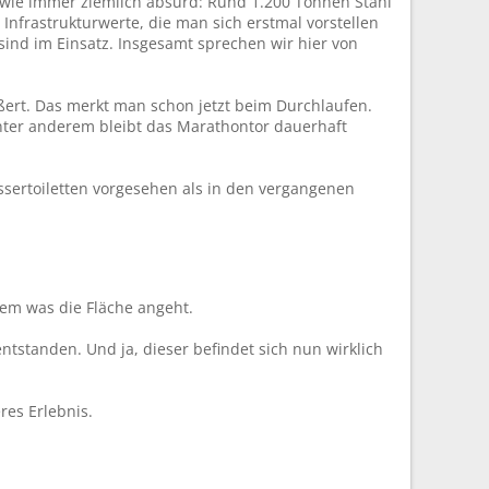
t wie immer ziemlich absurd: Rund 1.200 Tonnen Stahl
nfrastrukturwerte, die man sich erstmal vorstellen
nd im Einsatz. Insgesamt sprechen wir hier von
rößert. Das merkt man schon jetzt beim Durchlaufen.
nter anderem bleibt das Marathontor dauerhaft
assertoiletten vorgesehen als in den vergangenen
lem was die Fläche angeht.
ntstanden. Und ja, dieser befindet sich nun wirklich
res Erlebnis.