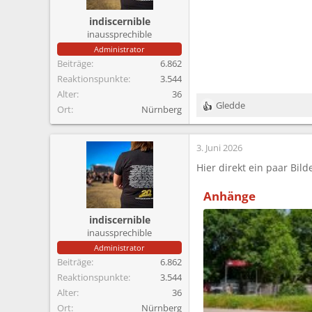
indiscernible
inaussprechible
Administrator
Beiträge
6.862
Reaktionspunkte
3.544
Alter
36
Gledde
Ort
Nürnberg
R
e
a
3. Juni 2026
k
t
Hier direkt ein paar Bil
i
o
Anhänge
n
e
indiscernible
n
inaussprechible
:
Administrator
Beiträge
6.862
Reaktionspunkte
3.544
Alter
36
Ort
Nürnberg