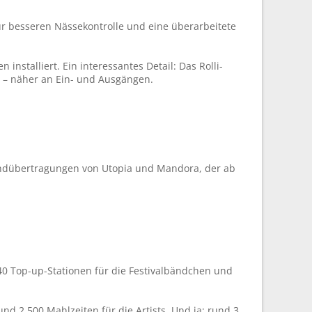
ur besseren Nässekontrolle und eine überarbeitete
stalliert. Ein interessantes Detail: Das Rolli-
ne – näher an Ein- und Ausgängen.
nwandübertragungen von Utopia und Mandora, der ab
40 Top-up-Stationen für die Festivalbändchen und
nd 2.500 Mahlzeiten für die Artists. Und ja: rund 3