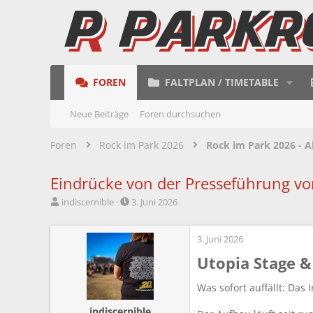
FOREN
FALTPLAN / TIMETABLE
Neue Beiträge
Foren durchsuchen
Foren
Rock im Park 2026
Rock im Park 2026 - A
Eindrücke von der Presseführung vo
E
E
indiscernible
3. Juni 2026
r
r
s
s
t
t
3. Juni 2026
e
e
Utopia Stage & 
l
l
l
l
Was sofort auffällt: Das I
e
t
r
a
indiscernible