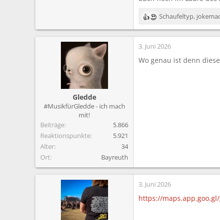
Schaufeltyp
,
jokema
R
e
a
3. Juni 2026
k
t
Wo genau ist denn dieses
i
o
n
e
Gledde
n
#MusikfürGledde - ich mach
:
mit!
Beiträge
5.866
Reaktionspunkte
5.921
Alter
34
Ort
Bayreuth
3. Juni 2026
https://maps.app.goo.g