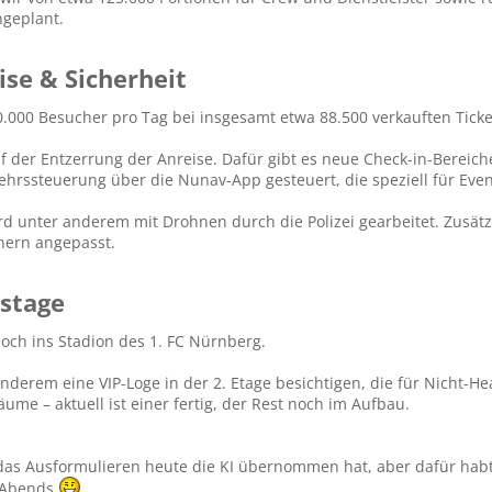
ngeplant.
se & Sicherheit​
.000 Besucher pro Tag bei insgesamt etwa 88.500 verkauften Ticke
uf der Entzerrung der Anreise. Dafür gibt es neue Check-in-Bereic
ehrssteuerung über die Nunav-App gesteuert, die speziell für Even
ird unter anderem mit Drohnen durch die Polizei gearbeitet. Zusät
ern angepasst.
stage​
och ins Stadion des 1. FC Nürnberg.
nderem eine VIP-Loge in der 2. Etage besichtigen, die für Nicht-Hea
ume – aktuell ist einer fertig, der Rest noch im Aufbau.
das Ausformulieren heute die KI übernommen hat, aber dafür habt
s Abends