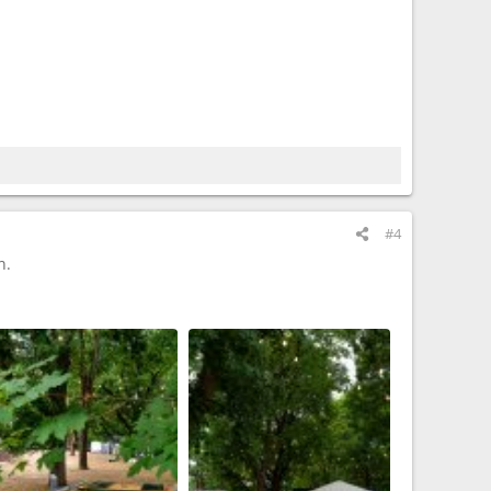
#4
n.