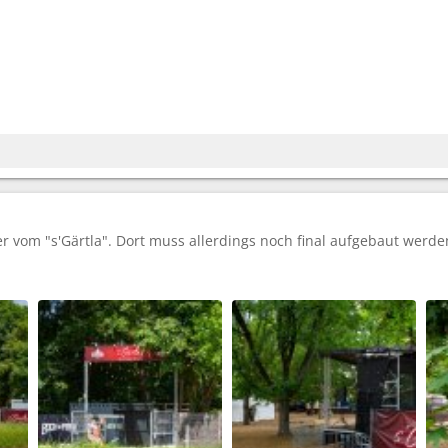
der vom "s'Gärtla". Dort muss allerdings noch final aufgebaut werde