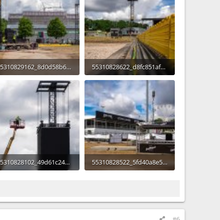
55310829162_8d0d58b6cf_o.jpg
55310828622_d8fc851afe_o.jpg
96,3 KB · Aufrufe: 206
325,6 KB · Aufrufe: 208
55310828102_49d61c248e_o.jpg
55310828522_5fd40a8e58_o.jpg
94,9 KB · Aufrufe: 212
543,4 KB · Aufrufe: 217
#6