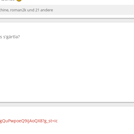
chine
,
roman2k
und 21 andere
 s'gärtla?
l/gQuPwpoeQ9iJAoQX8?g_st=ic