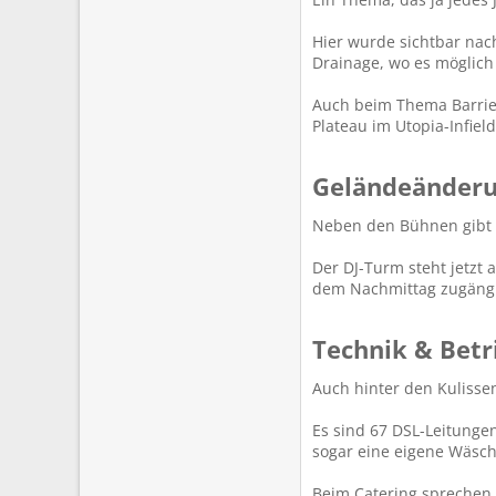
Hier wurde sichtbar nac
Drainage, wo es möglich 
Auch beim Thema Barriere
Plateau im Utopia-Infiel
Geländeänderu
Neben den Bühnen gibt 
Der DJ-Turm steht jetzt
dem Nachmittag zugängli
Technik & Betri
Auch hinter den Kulisse
Es sind 67 DSL-Leitunge
sogar eine eigene Wäsch
Beim Catering sprechen w