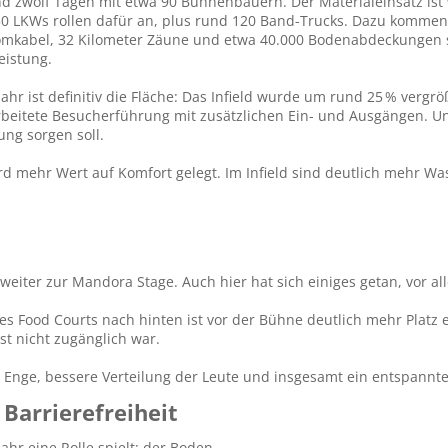
und zwölf Tagen mit etwa 90 Bühnenbauern. Der Materialeinsatz is
0 LKWs rollen dafür an, plus rund 120 Band-Trucks. Dazu kommen I
omkabel, 32 Kilometer Zäune und etwa 40.000 Bodenabdeckungen si
eistung.
Jahr ist definitiv die Fläche: Das Infield wurde um rund 25 % verg
beitete Besucherführung mit zusätzlichen Ein- und Ausgängen. U
ung sorgen soll.
ird mehr Wert auf Komfort gelegt. Im Infield sind deutlich mehr W
weiter zur Mandora Stage. Auch hier hat sich einiges getan, vor al
s Food Courts nach hinten ist vor der Bühne deutlich mehr Platz e
nst nicht zugänglich war.
er Enge, bessere Verteilung der Leute und insgesamt ein entspannte
Barrierefreiheit​
ahr eine Rolle spielt: der Boden.