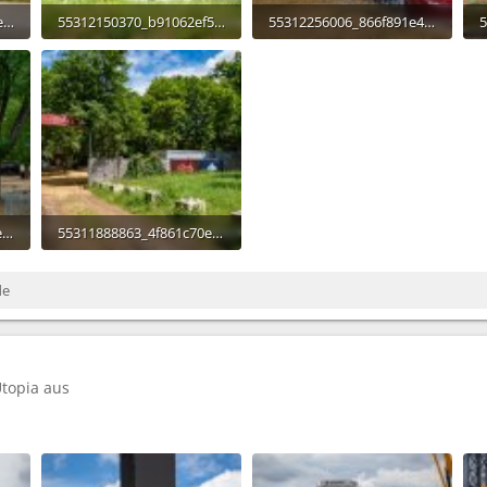
55311967914_58cfbd5ae0_o.jpg
55312150370_b91062ef50_o.jpg
55312256006_866f891e42_o.jpg
896,9 KB · Aufrufe: 235
881,2 KB · Aufrufe: 230
8
55312410033_181fcbdce9_o.jpg
55311888863_4f861c70ea_o.jpg
1 MB · Aufrufe: 235
de
Utopia aus