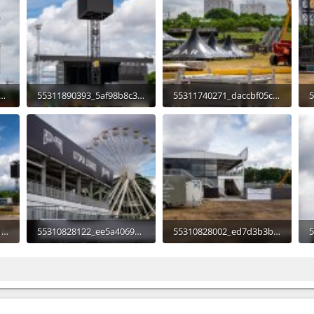
889693_6cede089eb_o.jpg
55311890393_5af98b8c39_o.jpg
55311740271_daccbf05ca_o.jpg
419,7 KB · Aufrufe: 206
452,5 KB · Aufrufe: 193
5
55310828507_9af2cd511c_o.jpg
55310828122_ee5a4069aa_o.jpg
55310828002_ed7d3b3b98_o.jpg
453,9 KB · Aufrufe: 211
455,9 KB · Aufrufe: 179
1