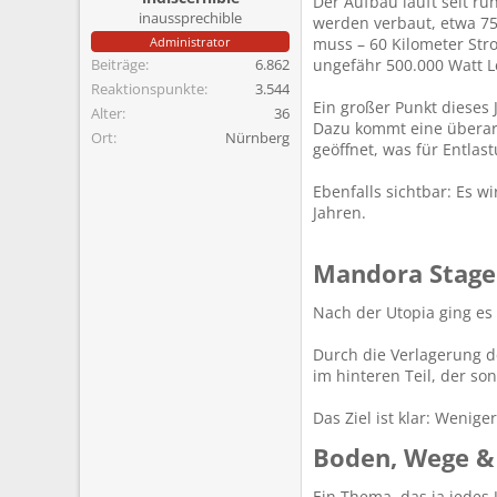
Der Aufbau läuft seit r
m
inaussprechible
werden verbaut, etwa 75
Administrator
muss – 60 Kilometer Str
Beiträge
6.862
ungefähr 500.000 Watt L
Reaktionspunkte
3.544
Ein großer Punkt dieses 
Alter
36
Dazu kommt eine überar
Ort
Nürnberg
geöffnet, was für Entlast
Ebenfalls sichtbar: Es w
Jahren.
Mandora Stage​
Nach der Utopia ging es 
Durch die Verlagerung de
im hinteren Teil, der so
Das Ziel ist klar: Wenig
Boden, Wege & 
Ein Thema, das ja jedes J