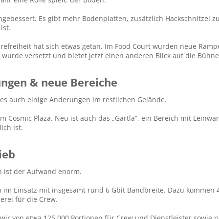
hgebessert. Es gibt mehr Bodenplatten, zusätzlich Hackschnitzel z
ist.
freiheit hat sich etwas getan. Im Food Court wurden neue Rampen in
d wurde versetzt und bietet jetzt einen anderen Blick auf die Büh
ngen & neue Bereiche​
es auch einige Änderungen im restlichen Gelände.
 am Cosmic Plaza. Neu ist auch das „Gärtla“, ein Bereich mit Lei
ch ist.
eb​
n ist der Aufwand enorm.
n im Einsatz mit insgesamt rund 6 Gbit Bandbreite. Dazu kommen 
erei für die Crew.
ir von etwa 125.000 Portionen für Crew und Dienstleister sowie ru