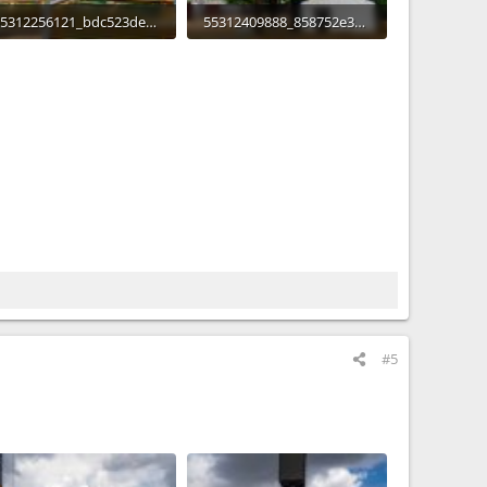
55312256121_bdc523de5c_o.jpg
55312409888_858752e342_o.jpg
28,7 KB · Aufrufe: 232
850,6 KB · Aufrufe: 230
#5