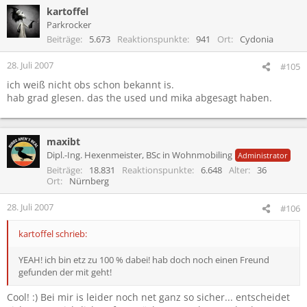
kartoffel
Parkrocker
Beiträge
5.673
Reaktionspunkte
941
Ort
Cydonia
28. Juli 2007
#105
ich weiß nicht obs schon bekannt is.
hab grad glesen. das the used und mika abgesagt haben.
maxibt
Dipl.-Ing. Hexenmeister, BSc in Wohnmobiling
Administrator
Beiträge
18.831
Reaktionspunkte
6.648
Alter
36
Ort
Nürnberg
28. Juli 2007
#106
kartoffel schrieb:
YEAH! ich bin etz zu 100 % dabei! hab doch noch einen Freund
gefunden der mit geht!
Cool! :) Bei mir is leider noch net ganz so sicher... entscheidet