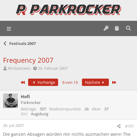
Festivals 2007
Frequency 2007
E
E
McGuinness
20. Februar 2007
r
r
s
s
Erste
Letzte
Vorherige
6 von 13
Nächste
t
t
e
e
l
l
Hofi
l
l
Parkrocker
e
t
Beiträge
507
Reaktionspunkte
26
Alter
37
r
a
Ort
Augsburg
m
26. Juli 2007
#101
Die ganzen Absagen würden mir nichts ausmachen wenn The