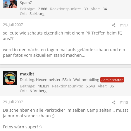
SpamZ
Beiträge
2.866
Reaktionspunkte
39
Alter
34
Ort
Salzburg
29. Juli 2007
#117
so leute wie schauts eigentlich mit einem PR Treffen beim fQ
aus??
werd in den nächsten tagen mal aufs gelände schaun und ein
paar fotos vom aktuellem stand machen...
maxibt
Dipl.-Ing. Hexenmeister, BSc in Wohnmobiling
Administrator
Beiträge
18.831
Reaktionspunkte
6.648
Alter
36
Ort
Nürnberg
29. Juli 2007
#118
Da scheinbar eh alle Parkrocker im selben Camp zelten... musst
ja nur mal vorbeischaun ;)
Fotos wärn super! :)