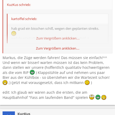
KuzKus schrieb:
kartoffel schrieb:
hab grad ein bisschen schiß, wegen den geplanten streiks.
weil da würd ich sonst blöd dastehn am bahnhof. :)
Zum Vergrößern anklicken....
Zum Vergrößern anklicken....
net nur du.....aber ich hoff das die züge fahren und außerdem wird
in gottes namen irgendwann am dienstag mal ein zug nach
Markus, die Züge werden fahren! Das müssen sie einfach!^^
salzburg fahrn, die können ja fast net den GANZEN tag net fahrn
Und wenn wir bisserl warten müssen ist das kein Problem,
oder doch??
dann stellen wir unsere (hoffentlich qualitativ hochwertigeren
als die vom RiP
) Klappstühle auf und nehmen uns paar
Bier aus der Kühlbox - so überstehen wir die Wartezeit schon!
;) (jetzt mal vorausgesetzt, dass ich mitkann
)
edit: Ich glaub wir wären auch die ersten, die am
Hauptbahnhof "Fass am laufenden Band" spielen
KuzKus