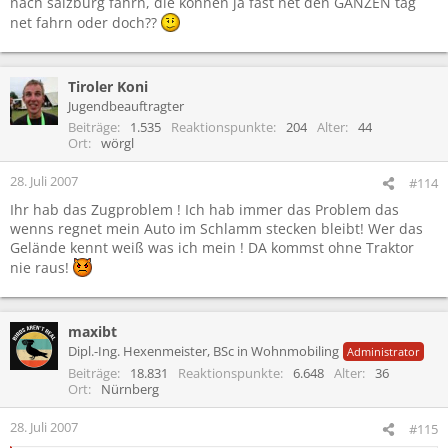
nach salzburg fahrn, die können ja fast net den GANZEN tag
net fahrn oder doch??
Tiroler Koni
Jugendbeauftragter
Beiträge
1.535
Reaktionspunkte
204
Alter
44
Ort
wörgl
28. Juli 2007
#114
Ihr hab das Zugproblem ! Ich hab immer das Problem das
wenns regnet mein Auto im Schlamm stecken bleibt! Wer das
Gelände kennt weiß was ich mein ! DA kommst ohne Traktor
nie raus!
maxibt
Dipl.-Ing. Hexenmeister, BSc in Wohnmobiling
Administrator
Beiträge
18.831
Reaktionspunkte
6.648
Alter
36
Ort
Nürnberg
28. Juli 2007
#115