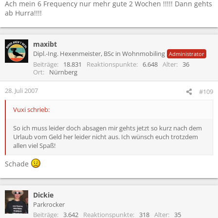
Ach mein 6 Frequency nur mehr gute 2 Wochen !!!!! Dann gehts
ab Hurra!!!!
maxibt
Dipl.-Ing. Hexenmeister, BSc in Wohnmobiling
Administrator
Beiträge
18.831
Reaktionspunkte
6.648
Alter
36
Ort
Nürnberg
28. Juli 2007
#109
Vuxi schrieb:
So ich muss leider doch absagen mir gehts jetzt so kurz nach dem
Urlaub vom Geld her leider nicht aus. Ich wünsch euch trotzdem
allen viel Spaß!
Schade
Dickie
Parkrocker
Beiträge
3.642
Reaktionspunkte
318
Alter
35