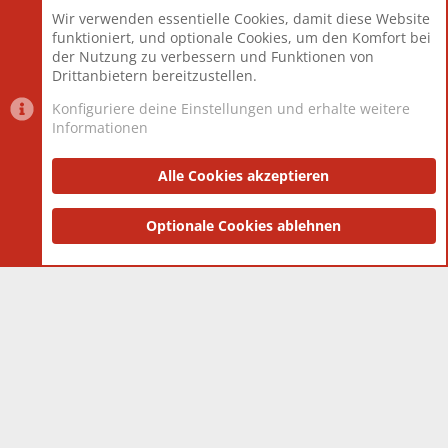
Beiträge
825.692
Wir verwenden essentielle Cookies, damit diese Website
Mitglieder
12.427
funktioniert, und optionale Cookies, um den Komfort bei
Neuestes Mitglied
Berlin
der Nutzung zu verbessern und Funktionen von
Drittanbietern bereitzustellen.
Konfiguriere deine Einstellungen und erhalte weitere
Informationen
Datenschutz-Einstellungen
PR Light
Deutsch [Du]
Nutzungsbedingungen
Alle Cookies akzeptieren
Datenschutzerklärung
Impressum
®
Community platform by XenForo
Optionale Cookies ablehnen
© 2010-2025 XenForo Ltd.
|
Style
and add-ons by ThemeHouse