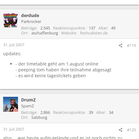
derdude
Parkrocker
Beiträge
2.545
Reaktionspunkte
137
Alter
49
Ort
aschaffenburg
Website
festivalisten.de
31. Juli 2007
#119
updates:
- der timetable geht am 1.august online
- peeping tom haben ihre teilnahme abgesagt
- es wird keine tagestickets geben
DrumZ
SpamZ
Beiträge
2.866
Reaktionspunkte
39
Alter
34
Ort
Salzburg
31. Juli 2007
#120
also.....war heute aufm gelände und es ist noch nichts zu