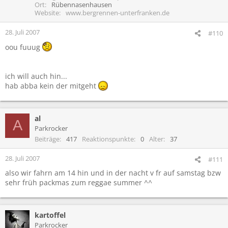
Ort
Rübennasenhausen
Website
www.bergrennen-unterfranken.de
28. Juli 2007
#110
oou fuuug
ich will auch hin...
hab abba kein der mitgeht
al
A
Parkrocker
Beiträge
417
Reaktionspunkte
0
Alter
37
28. Juli 2007
#111
also wir fahrn am 14 hin und in der nacht v fr auf samstag bzw
sehr früh packmas zum reggae summer ^^
kartoffel
Parkrocker