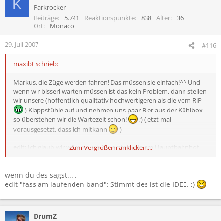
K
Parkrocker
Beiträge
5.741
Reaktionspunkte
838
Alter
36
Ort
Monaco
29. Juli 2007
#116
maxibt schrieb:
Markus, die Züge werden fahren! Das müssen sie einfach!^^ Und
wenn wir bisserl warten müssen ist das kein Problem, dann stellen
wir unsere (hoffentlich qualitativ hochwertigeren als die vom RiP
) Klappstühle auf und nehmen uns paar Bier aus der Kühlbox -
so überstehen wir die Wartezeit schon!
;) (jetzt mal
vorausgesetzt, dass ich mitkann
)
edit: Ich glaub wir wären auch die ersten, die am Hauptbahnhof
Zum Vergrößern anklicken....
"Fass am laufenden Band" spielen
wenn du des sagst.....
edit "fass am laufenden band": Stimmt des ist die IDEE. ;)
DrumZ