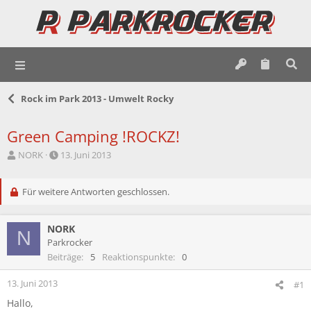
Rock im Park 2013 - Umwelt Rocky
Green Camping !ROCKZ!
E
E
NORK
13. Juni 2013
r
r
s
s
t
Für weitere Antworten geschlossen.
t
e
e
l
l
NORK
l
l
N
e
t
Parkrocker
r
a
Beiträge
5
Reaktionspunkte
0
m
13. Juni 2013
#1
Hallo,