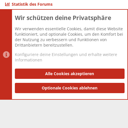
Statistik des Forums
Wir schützen deine Privatsphäre
Themen
22.121
Beiträge
825.694
Wir verwenden essentielle Cookies, damit diese Website
Mitglieder
12.427
funktioniert, und optionale Cookies, um den Komfort bei
Neuestes Mitglied
Berlin
der Nutzung zu verbessern und Funktionen von
Drittanbietern bereitzustellen.
Konfiguriere deine Einstellungen und erhalte weitere
Informationen
Datenschutz-Einstellungen
PR Light
Deutsch [Du]
Nutzungsbedingungen
Alle Cookies akzeptieren
Datenschutzerklärung
Impressum
®
Community platform by XenForo
Optionale Cookies ablehnen
© 2010-2025 XenForo Ltd.
|
Style
and add-ons by ThemeHouse