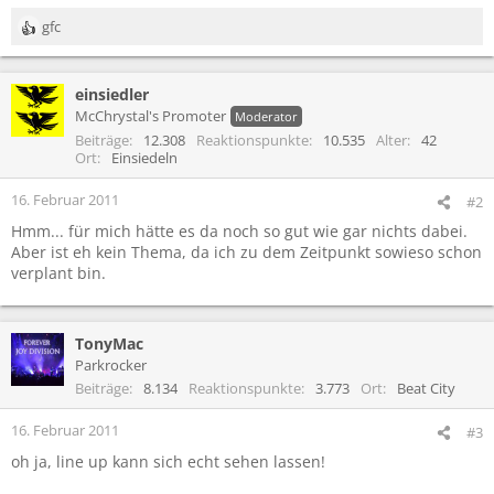
gfc
R
e
a
einsiedler
k
t
McChrystal's Promoter
Moderator
i
Beiträge
12.308
Reaktionspunkte
10.535
Alter
42
o
Ort
Einsiedeln
n
e
16. Februar 2011
#2
n
Hmm... für mich hätte es da noch so gut wie gar nichts dabei.
:
Aber ist eh kein Thema, da ich zu dem Zeitpunkt sowieso schon
verplant bin.
TonyMac
Parkrocker
Beiträge
8.134
Reaktionspunkte
3.773
Ort
Beat City
16. Februar 2011
#3
oh ja, line up kann sich echt sehen lassen!