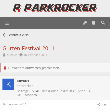
Festivals 2011
Gurten Festival 2011
E
E
KuzKus
16. Februar 2011
r
r
s
s
t
Für weitere Antworten geschlossen.
t
e
e
l
l
KuzKus
l
l
K
e
t
Parkrocker
r
a
Beiträge
5.741
Reaktionspunkte
838
Alter
36
m
Ort
Monaco
16. Februar 2011
#1