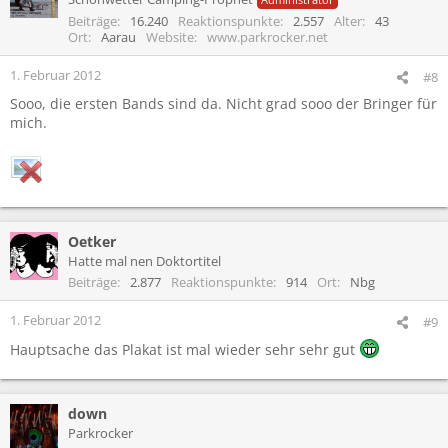
Beiträge
16.240
Reaktionspunkte
2.557
Alter
43
Ort
Aarau
Website
www.parkrocker.net
1. Februar 2012
#8
Sooo, die ersten Bands sind da. Nicht grad sooo der Bringer für
mich.
Oetker
Hatte mal nen Doktortitel
Beiträge
2.877
Reaktionspunkte
914
Ort
Nbg
1. Februar 2012
#9
Hauptsache das Plakat ist mal wieder sehr sehr gut
down
Parkrocker