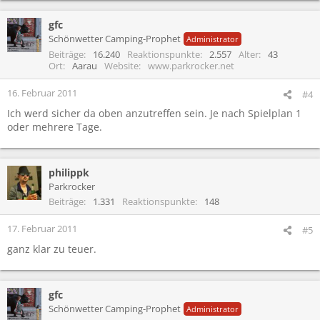
gfc
Schönwetter Camping-Prophet
Administrator
Beiträge
16.240
Reaktionspunkte
2.557
Alter
43
Ort
Aarau
Website
www.parkrocker.net
16. Februar 2011
#4
Ich werd sicher da oben anzutreffen sein. Je nach Spielplan 1
oder mehrere Tage.
philippk
Parkrocker
Beiträge
1.331
Reaktionspunkte
148
17. Februar 2011
#5
ganz klar zu teuer.
gfc
Schönwetter Camping-Prophet
Administrator