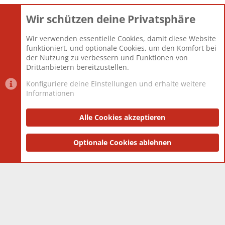
Wir schützen deine Privatsphäre
Themen
22.121
Beiträge
825.694
Wir verwenden essentielle Cookies, damit diese Website
Mitglieder
12.427
funktioniert, und optionale Cookies, um den Komfort bei
Neuestes Mitglied
Berlin
der Nutzung zu verbessern und Funktionen von
Drittanbietern bereitzustellen.
Konfiguriere deine Einstellungen und erhalte weitere
Informationen
Datenschutz-Einstellungen
PR Light
Deutsch [Du]
Nutzungsbedingungen
Alle Cookies akzeptieren
Datenschutzerklärung
Impressum
®
Community platform by XenForo
Optionale Cookies ablehnen
© 2010-2025 XenForo Ltd.
|
Style
and add-ons by ThemeHouse