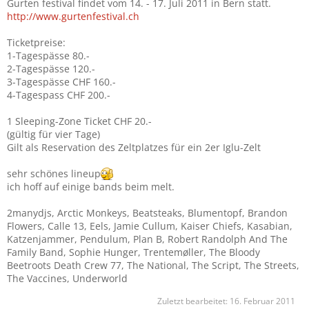
Gurten festival findet vom 14. - 17. Juli 2011 in Bern statt.
http://www.gurtenfestival.ch
Ticketpreise:
1-Tagespässe 80.-
2-Tagespässe 120.-
3-Tagespässe CHF 160.-
4-Tagespass CHF 200.-
1 Sleeping-Zone Ticket CHF 20.-
(gültig für vier Tage)
Gilt als Reservation des Zeltplatzes für ein 2er Iglu-Zelt
sehr schönes lineup
ich hoff auf einige bands beim melt.
2manydjs, Arctic Monkeys, Beatsteaks, Blumentopf, Brandon
Flowers, Calle 13, Eels, Jamie Cullum, Kaiser Chiefs, Kasabian,
Katzenjammer, Pendulum, Plan B, Robert Randolph And The
Family Band, Sophie Hunger, Trentemøller, The Bloody
Beetroots Death Crew 77, The National, The Script, The Streets,
The Vaccines, Underworld
Zuletzt bearbeitet:
16. Februar 2011