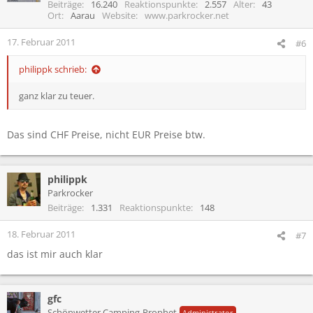
Beiträge
16.240
Reaktionspunkte
2.557
Alter
43
Ort
Aarau
Website
www.parkrocker.net
17. Februar 2011
#6
philippk schrieb:
ganz klar zu teuer.
Das sind CHF Preise, nicht EUR Preise btw.
philippk
Parkrocker
Beiträge
1.331
Reaktionspunkte
148
18. Februar 2011
#7
das ist mir auch klar
gfc
Schönwetter Camping-Prophet
Administrator