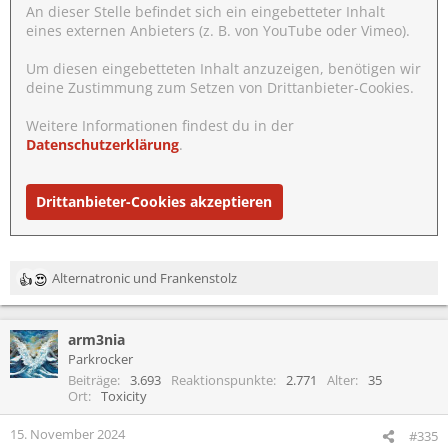
An dieser Stelle befindet sich ein eingebetteter Inhalt
eines externen Anbieters (z. B. von YouTube oder Vimeo).
Um diesen eingebetteten Inhalt anzuzeigen, benötigen wir
deine Zustimmung zum Setzen von Drittanbieter-Cookies.
Weitere Informationen findest du in der
Datenschutzerklärung
.
Drittanbieter-Cookies akzeptieren
Alternatronic
und
Frankenstolz
R
e
a
arm3nia
k
t
Parkrocker
i
Beiträge
3.693
Reaktionspunkte
2.771
Alter
35
o
Ort
Toxicity
n
e
15. November 2024
#335
n