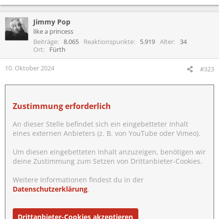
e
a
Jimmy Pop
k
t
like a princess
i
Beiträge
8.065
Reaktionspunkte
5.919
Alter
34
o
Ort
Fürth
n
e
10. Oktober 2024
#323
n
:
Zustimmung erforderlich
An dieser Stelle befindet sich ein eingebetteter Inhalt
eines externen Anbieters (z. B. von YouTube oder Vimeo).
Um diesen eingebetteten Inhalt anzuzeigen, benötigen wir
deine Zustimmung zum Setzen von Drittanbieter-Cookies.
Weitere Informationen findest du in der
Datenschutzerklärung
.
Drittanbieter-Cookies akzeptieren