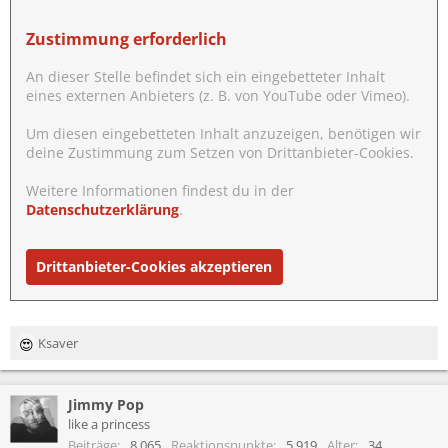
Zustimmung erforderlich
An dieser Stelle befindet sich ein eingebetteter Inhalt
eines externen Anbieters (z. B. von YouTube oder Vimeo).
Um diesen eingebetteten Inhalt anzuzeigen, benötigen wir
deine Zustimmung zum Setzen von Drittanbieter-Cookies.
Weitere Informationen findest du in der
Datenschutzerklärung
.
Drittanbieter-Cookies akzeptieren
Ksaver
R
e
a
Jimmy Pop
k
t
like a princess
i
Beiträge
8.065
Reaktionspunkte
5.919
Alter
34