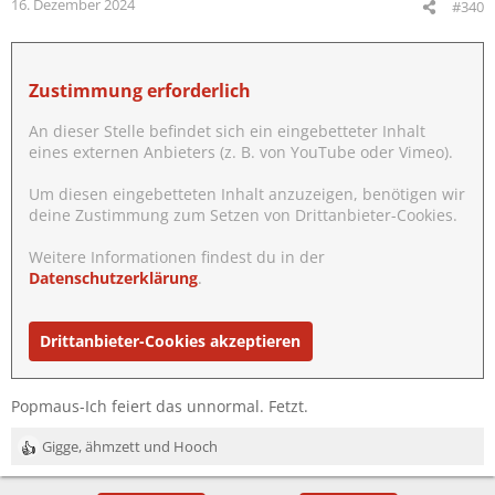
16. Dezember 2024
#340
Drittanbieter-Cookies akzeptieren
Zustimmung erforderlich
An dieser Stelle befindet sich ein eingebetteter Inhalt
eines externen Anbieters (z. B. von YouTube oder Vimeo).
Um diesen eingebetteten Inhalt anzuzeigen, benötigen wir
deine Zustimmung zum Setzen von Drittanbieter-Cookies.
Weitere Informationen findest du in der
Datenschutzerklärung
.
Drittanbieter-Cookies akzeptieren
Popmaus-Ich feiert das unnormal. Fetzt.
Gigge
,
ähmzett
und
Hooch
R
e
a