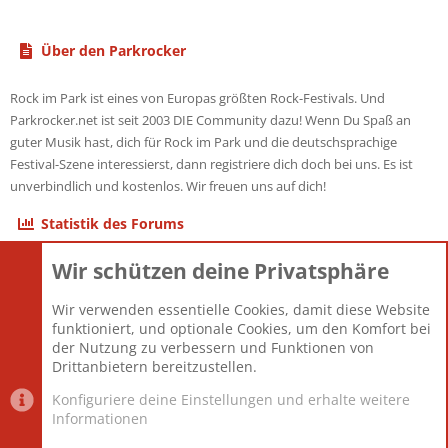
Über den Parkrocker
Rock im Park ist eines von Europas größten Rock-Festivals. Und
Parkrocker.net ist seit 2003 DIE Community dazu! Wenn Du Spaß an
guter Musik hast, dich für Rock im Park und die deutschsprachige
Festival-Szene interessierst, dann registriere dich doch bei uns. Es ist
unverbindlich und kostenlos. Wir freuen uns auf dich!
Statistik des Forums
Wir schützen deine Privatsphäre
Themen
22.121
Beiträge
825.692
Wir verwenden essentielle Cookies, damit diese Website
Mitglieder
12.427
funktioniert, und optionale Cookies, um den Komfort bei
Neuestes Mitglied
Berlin
der Nutzung zu verbessern und Funktionen von
Drittanbietern bereitzustellen.
Konfiguriere deine Einstellungen und erhalte weitere
Informationen
Datenschutz-Einstellungen
PR Light
Deutsch [Du]