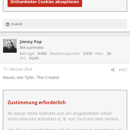
Drittanbieter-Cookies akzeptieren
Ksaver
R
e
a
Jimmy Pop
k
t
like a princess
i
Beiträge
8.065
Reaktionspunkte
5.919
Alter
34
o
Ort
Fürth
n
e
17. Oktober 2024
#327
n
Neues von Tyler, The Creator
:
Zustimmung erforderlich
An dieser Stelle befindet sich ein eingebetteter Inhalt
eines externen Anbieters (z. B. von YouTube oder Vimeo).
Um diesen eingebetteten Inhalt anzuzeigen, benötigen wir