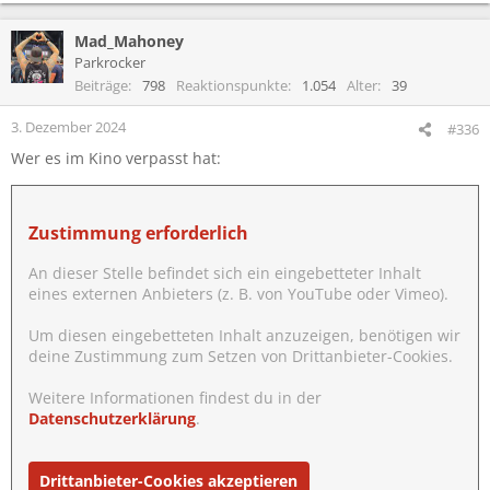
a
k
Mad_Mahoney
t
Parkrocker
i
Beiträge
798
Reaktionspunkte
1.054
Alter
39
o
n
3. Dezember 2024
#336
e
n
Wer es im Kino verpasst hat:
:
Zustimmung erforderlich
An dieser Stelle befindet sich ein eingebetteter Inhalt
eines externen Anbieters (z. B. von YouTube oder Vimeo).
Um diesen eingebetteten Inhalt anzuzeigen, benötigen wir
deine Zustimmung zum Setzen von Drittanbieter-Cookies.
Weitere Informationen findest du in der
Datenschutzerklärung
.
Drittanbieter-Cookies akzeptieren