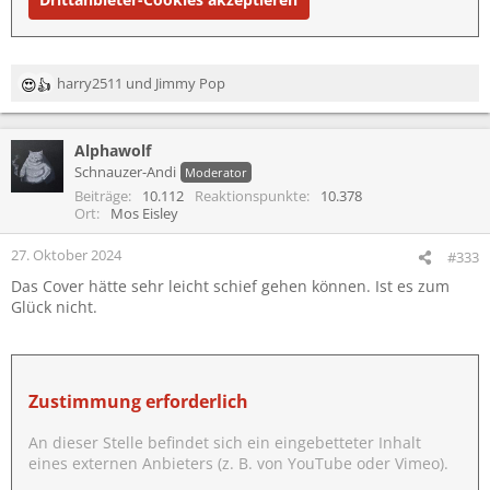
harry2511
und
Jimmy Pop
R
e
a
Alphawolf
k
t
Schnauzer-Andi
Moderator
i
Beiträge
10.112
Reaktionspunkte
10.378
o
Ort
Mos Eisley
n
e
27. Oktober 2024
#333
n
Das Cover hätte sehr leicht schief gehen können. Ist es zum
:
Glück nicht.
Zustimmung erforderlich
An dieser Stelle befindet sich ein eingebetteter Inhalt
eines externen Anbieters (z. B. von YouTube oder Vimeo).