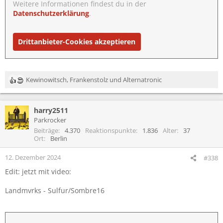
Weitere Informationen findest du in der
Datenschutzerklärung
.
Drittanbieter-Cookies akzeptieren
Kewinowitsch
,
Frankenstolz
und
Alternatronic
R
e
a
harry2511
k
t
Parkrocker
i
Beiträge
4.370
Reaktionspunkte
1.836
Alter
37
o
Ort
Berlin
n
e
12. Dezember 2024
#338
n
Edit: jetzt mit video:
:
Landmvrks - Sulfur/Sombre16