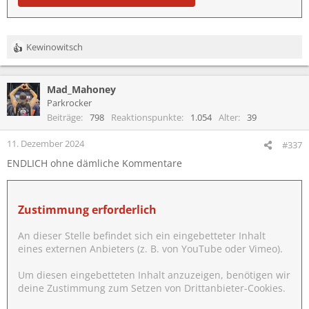
Kewinowitsch
R
e
a
Mad_Mahoney
k
t
Parkrocker
i
Beiträge
798
Reaktionspunkte
1.054
Alter
39
o
n
11. Dezember 2024
#337
e
ENDLICH ohne dämliche Kommentare
n
:
Zustimmung erforderlich
An dieser Stelle befindet sich ein eingebetteter Inhalt
eines externen Anbieters (z. B. von YouTube oder Vimeo).
Um diesen eingebetteten Inhalt anzuzeigen, benötigen wir
deine Zustimmung zum Setzen von Drittanbieter-Cookies.