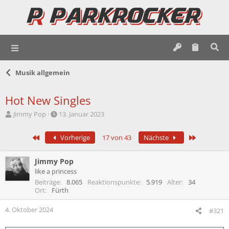
Musik allgemein
Hot New Singles
E
E
Jimmy Pop
13. Januar 2023
r
r
s
s
Erste
Letzte
Vorherige
17 von 43
Nächste
t
t
e
e
l
l
Jimmy Pop
l
l
like a princess
e
t
Beiträge
8.065
Reaktionspunkte
5.919
Alter
34
r
a
Ort
Fürth
m
4. Oktober 2024
#321