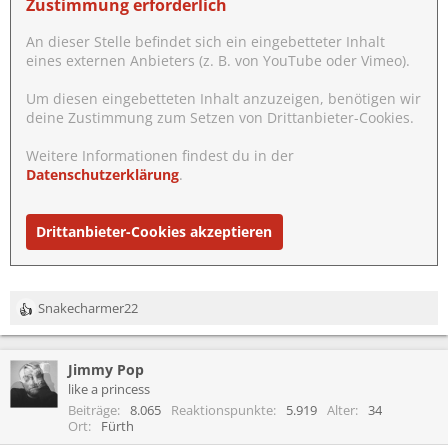
Zustimmung erforderlich
An dieser Stelle befindet sich ein eingebetteter Inhalt
eines externen Anbieters (z. B. von YouTube oder Vimeo).
Um diesen eingebetteten Inhalt anzuzeigen, benötigen wir
deine Zustimmung zum Setzen von Drittanbieter-Cookies.
Weitere Informationen findest du in der
Datenschutzerklärung
.
Drittanbieter-Cookies akzeptieren
Snakecharmer22
R
e
a
Jimmy Pop
k
t
like a princess
i
Beiträge
8.065
Reaktionspunkte
5.919
Alter
34
o
Ort
Fürth
n