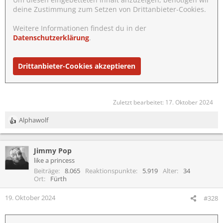
deine Zustimmung zum Setzen von Drittanbieter-Cookies.
Weitere Informationen findest du in der
Datenschutzerklärung
.
Drittanbieter-Cookies akzeptieren
Zuletzt bearbeitet:
17. Oktober 2024
Alphawolf
R
e
a
Jimmy Pop
k
t
like a princess
i
Beiträge
8.065
Reaktionspunkte
5.919
Alter
34
o
Ort
Fürth
n
e
19. Oktober 2024
#328
n
: