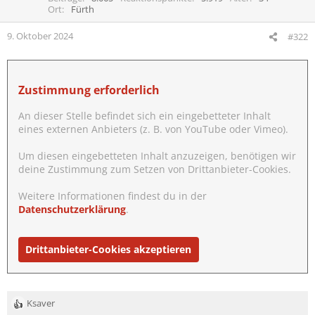
o
Ort
Fürth
n
e
9. Oktober 2024
#322
n
:
Zustimmung erforderlich
An dieser Stelle befindet sich ein eingebetteter Inhalt
eines externen Anbieters (z. B. von YouTube oder Vimeo).
Um diesen eingebetteten Inhalt anzuzeigen, benötigen wir
deine Zustimmung zum Setzen von Drittanbieter-Cookies.
Weitere Informationen findest du in der
Datenschutzerklärung
.
Drittanbieter-Cookies akzeptieren
Ksaver
R