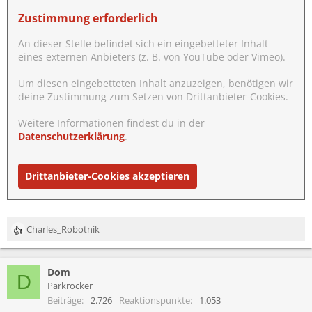
Zustimmung erforderlich
An dieser Stelle befindet sich ein eingebetteter Inhalt
eines externen Anbieters (z. B. von YouTube oder Vimeo).
Um diesen eingebetteten Inhalt anzuzeigen, benötigen wir
deine Zustimmung zum Setzen von Drittanbieter-Cookies.
Weitere Informationen findest du in der
Datenschutzerklärung
.
Drittanbieter-Cookies akzeptieren
Charles_Robotnik
R
e
a
Dom
k
D
t
Parkrocker
i
Beiträge
2.726
Reaktionspunkte
1.053
o