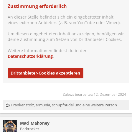
Zustimmung erforderlich
An dieser Stelle befindet sich ein eingebetteter Inhalt
eines externen Anbieters (z. B. von YouTube oder Vimeo).
Um diesen eingebetteten Inhalt anzuzeigen, benötigen wir
deine Zustimmung zum Setzen von Drittanbieter-Cookies.
Weitere Informationen findest du in der
Datenschutzerklärung
.
Drittanbieter-Cookies akzeptieren
Zuletzt bearbeitet:
12. Dezember 2024
Frankenstolz
,
arm3nia
,
schupfnudel
und eine weitere Person
R
e
a
Mad_Mahoney
k
t
Parkrocker