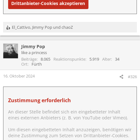
Drittanbieter-Cookies akzeptieren
El_Cattivo
,
Jimmy Pop
und
chaoZ
R
e
a
Jimmy Pop
k
t
like a princess
i
Beiträge
8.065
Reaktionspunkte
5.919
Alter
34
o
Ort
Fürth
n
e
16. Oktober 2024
#326
n
:
Zustimmung erforderlich
An dieser Stelle befindet sich ein eingebetteter Inhalt
eines externen Anbieters (z. B. von YouTube oder Vimeo).
Um diesen eingebetteten Inhalt anzuzeigen, benötigen wir
deine Zustimmung zum Setzen von Drittanbieter-Cookies.