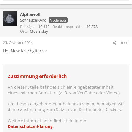
e
a
Alphawolf
k
t
Schnauzer-Andi
Moderator
i
Beiträge
10.112
Reaktionspunkte
10.378
o
Ort
Mos Eisley
n
e
25. Oktober 2024
#331
n
Hot New Krachgitarre:
:
Zustimmung erforderlich
An dieser Stelle befindet sich ein eingebetteter Inhalt
eines externen Anbieters (z. B. von YouTube oder Vimeo).
Um diesen eingebetteten Inhalt anzuzeigen, benötigen wir
deine Zustimmung zum Setzen von Drittanbieter-Cookies.
Weitere Informationen findest du in der
Datenschutzerklärung
.