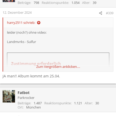
i
Beiträge
798
Reaktionspunkte
1.054
Alter
39
o
n
12. Dezember 2024
#339
e
n
harry2511 schrieb:
:
leider (noch?) ohne video:
Landmvrks - Sulfur
Zustimmung erforderlich
Zum Vergrößern anklicken....
An dieser Stelle befindet sich ein eingebetteter Inhalt eines
JA man!! Album kommt am 25.04.
externen Anbieters (z. B. von YouTube oder Vimeo).
Um diesen eingebetteten Inhalt anzuzeigen, benötigen wir
deine Zustimmung zum Setzen von Drittanbieter-Cookies.
Fatbot
Parkrocker
Weitere Informationen findest du in der
Beiträge
1.487
Reaktionspunkte
1.121
Alter
30
Datenschutzerklärung
.
Ort
München