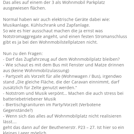
Das alles auf einem der 3 als Wohnmobil Parkplatz
ausgewiesen flächen.
Normal haben wir auch elektrische Geräte dabei wie:
Musikanlage, Kühlschrank und Zapfanlage.
So wie es hier ausschaut machen die ja ernst was
Notstromaggregate angeht, und einen festen Stromanschluss
gibt es ja bei den Wohnmobilstellplatzen nicht.
Nun zu den Fragen:
- Darf das Zugfahrzeug auf dem Wohnmobilplatz bleiben?
- Wie schaut es mit dem Bus mit Fenster und Matze drinnen
aus (keine Wohnmobilzulassung)
- Partyzelt als Vorzelt für alle (Wohnwagen / Bus), irgendwo
stand „Die gleiche Fläche, die der Caravan einnimmt, darf
zusätzlich für Zelte genutzt werden.“
- Notstrom und Musik verpönt… Machen die auch stress bei
batteriebetriebener Musik
- Biertischgranituren im Party/Vorzelt (Verbotene
Gegenstände?)
- Wenn sich das alles auf Wohnmobilplatz nicht realisieren
lässt….
geht das dann auf der Beuthenerstr. P23 – 27. Ist hier so ein
kleines Lager möglich.