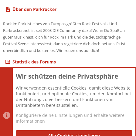
Über den Parkrocker
Rock im Park ist eines von Europas größten Rock-Festivals. Und
Parkrocker.net ist seit 2003 DIE Community dazu! Wenn Du Spaß an
guter Musik hast, dich für Rock im Park und die deutschsprachige
Festival-Szene interessierst, dann registriere dich doch bei uns. Es ist
unverbindlich und kostenlos. Wir freuen uns auf dich!
Statistik des Forums
Wir schützen deine Privatsphäre
Themen
22.121
Beiträge
825.694
Wir verwenden essentielle Cookies, damit diese Website
Mitglieder
12.427
funktioniert, und optionale Cookies, um den Komfort bei
Neuestes Mitglied
Berlin
der Nutzung zu verbessern und Funktionen von
Drittanbietern bereitzustellen.
Konfiguriere deine Einstellungen und erhalte weitere
Informationen
Datenschutz-Einstellungen
PR Light
Deutsch [Du]
Nutzungsbedingungen
Alle Cookies akzeptieren
Datenschutzerklärung
Impressum