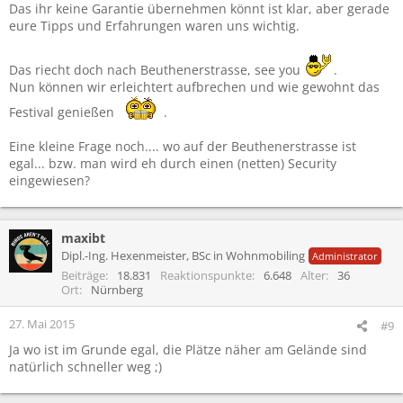
Das ihr keine Garantie übernehmen könnt ist klar, aber gerade
eure Tipps und Erfahrungen waren uns wichtig.
Das riecht doch nach Beuthenerstrasse, see you
.
Nun können wir erleichtert aufbrechen und wie gewohnt das
Festival genießen
.
Eine kleine Frage noch.... wo auf der Beuthenerstrasse ist
egal... bzw. man wird eh durch einen (netten) Security
eingewiesen?
maxibt
Dipl.-Ing. Hexenmeister, BSc in Wohnmobiling
Administrator
Beiträge
18.831
Reaktionspunkte
6.648
Alter
36
Ort
Nürnberg
27. Mai 2015
#9
Ja wo ist im Grunde egal, die Plätze näher am Gelände sind
natürlich schneller weg ;)