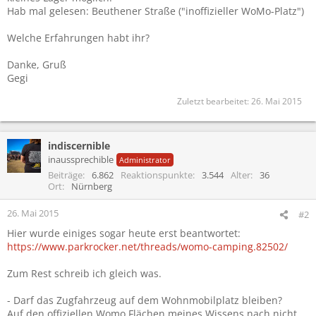
Hab mal gelesen: Beuthener Straße ("inoffizieller WoMo-Platz")
Welche Erfahrungen habt ihr?
Danke, Gruß
Gegi
Zuletzt bearbeitet:
26. Mai 2015
indiscernible
inaussprechible
Administrator
Beiträge
6.862
Reaktionspunkte
3.544
Alter
36
Ort
Nürnberg
26. Mai 2015
#2
Hier wurde einiges sogar heute erst beantwortet:
https://www.parkrocker.net/threads/womo-camping.82502/
Zum Rest schreib ich gleich was.
- Darf das Zugfahrzeug auf dem Wohnmobilplatz bleiben?
Auf den offiziellen Womo Flächen meines Wissens nach nicht.