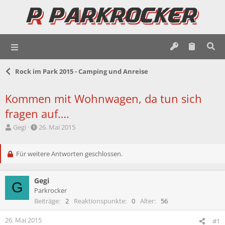
Rock im Park 2015 - Camping und Anreise
Kommen mit Wohnwagen, da tun sich
fragen auf….
E
E
Gegi
26. Mai 2015
r
r
s
s
t
Für weitere Antworten geschlossen.
t
e
e
l
l
Gegi
l
l
G
e
t
Parkrocker
r
a
Beiträge
2
Reaktionspunkte
0
Alter
56
m
26. Mai 2015
#1