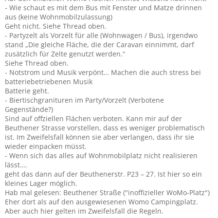
- Wie schaut es mit dem Bus mit Fenster und Matze drinnen
aus (keine Wohnmobilzulassung)
Geht nicht. Siehe Thread oben.
- Partyzelt als Vorzelt für alle (Wohnwagen / Bus), irgendwo
stand „Die gleiche Fläche, die der Caravan einnimmt, darf
zusätzlich für Zelte genutzt werden.“
Siehe Thread oben.
- Notstrom und Musik verpönt… Machen die auch stress bei
batteriebetriebenen Musik
Batterie geht.
- Biertischgranituren im Party/Vorzelt (Verbotene
Gegenstände?)
Sind auf offziellen Flächen verboten. Kann mir auf der
Beuthener Strasse vorstellen, dass es weniger problematisch
ist. Im Zweifelsfall können sie aber verlangen, dass ihr sie
wieder einpacken müsst.
- Wenn sich das alles auf Wohnmobilplatz nicht realisieren
lässt….
geht das dann auf der Beuthenerstr. P23 – 27. Ist hier so ein
kleines Lager möglich.
Hab mal gelesen: Beuthener Straße ("inoffizieller WoMo-Platz")
Eher dort als auf den ausgewiesenen Womo Campingplatz.
Aber auch hier gelten im Zweifelsfall die Regeln.