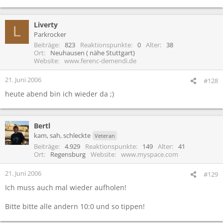
Liverty
L
Parkrocker
Beiträge
823
Reaktionspunkte
0
Alter
38
Ort
Neuhausen ( nähe Stuttgart)
Website
www.ferenc-demendi.de
21. Juni 2006
#128
heute abend bin ich wieder da ;)
Bertl
kam, sah, schleckte
Veteran
Beiträge
4.929
Reaktionspunkte
149
Alter
41
Ort
Regensburg
Website
www.myspace.com
21. Juni 2006
#129
Ich muss auch mal wieder aufholen!
Bitte bitte alle andern 10:0 und so tippen!