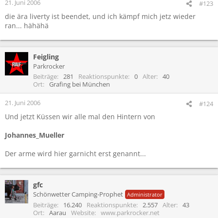
21. Juni 2006
#123
die ära liverty ist beendet, und ich kämpf mich jetz wieder
ran... hähähä
Feigling
Parkrocker
Beiträge
281
Reaktionspunkte
0
Alter
40
Ort
Grafing bei München
21. Juni 2006
#124
Und jetzt Küssen wir alle mal den Hintern von
Johannes_Mueller
Der arme wird hier garnicht erst genannt...
gfc
Schönwetter Camping-Prophet
Administrator
Beiträge
16.240
Reaktionspunkte
2.557
Alter
43
Ort
Aarau
Website
www.parkrocker.net