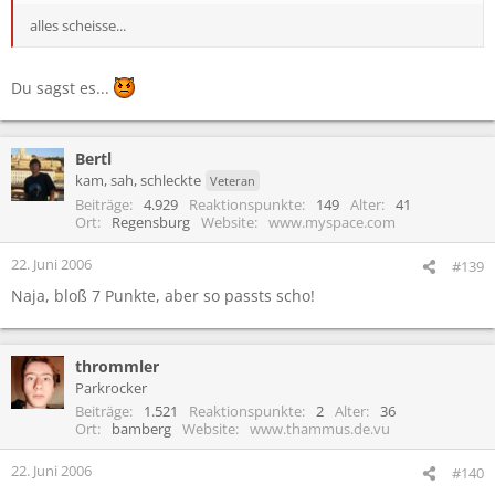
alles scheisse...
Du sagst es...
Bertl
kam, sah, schleckte
Veteran
Beiträge
4.929
Reaktionspunkte
149
Alter
41
Ort
Regensburg
Website
www.myspace.com
22. Juni 2006
#139
Naja, bloß 7 Punkte, aber so passts scho!
thrommler
Parkrocker
Beiträge
1.521
Reaktionspunkte
2
Alter
36
Ort
bamberg
Website
www.thammus.de.vu
22. Juni 2006
#140