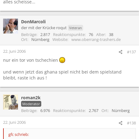
alles scheisse...
DonMarcoli
der mit der Krücke roqut
Veteran
Beiträge
2.817
Reaktionspunkte
76
Alter
38
Ort
Nürnberg
Website
www.oberrang-trashers.de
22. Juni 2006
#137
nur ein tor von tschechien
und wenn jetzt das ghana spiel nicht bei dem spielstand
bleibt, raste ich aus !
roman2k
Moderator
Beiträge
6.976
Reaktionspunkte
2.767
Ort
Nürnberg
22. Juni 2006
#138
gfc schrieb: