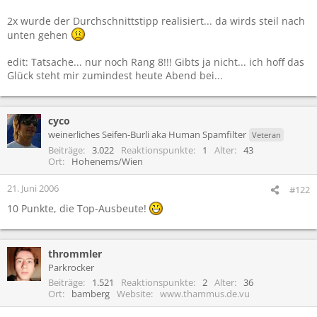
2x wurde der Durchschnittstipp realisiert... da wirds steil nach
unten gehen
edit: Tatsache... nur noch Rang 8!!! Gibts ja nicht... ich hoff das
Glück steht mir zumindest heute Abend bei...
cyco
weinerliches Seifen-Burli aka Human Spamfilter
Veteran
Beiträge
3.022
Reaktionspunkte
1
Alter
43
Ort
Hohenems/Wien
21. Juni 2006
#122
10 Punkte, die Top-Ausbeute!
thrommler
Parkrocker
Beiträge
1.521
Reaktionspunkte
2
Alter
36
Ort
bamberg
Website
www.thammus.de.vu