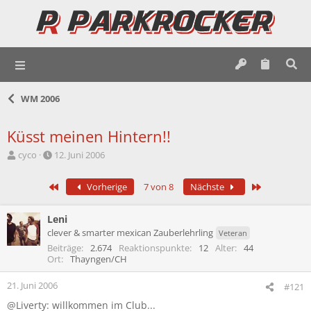
WM 2006
Küsst meinen Hintern!!
E
E
cyco
12. Juni 2006
r
r
s
s
Erste
Letzte
Vorherige
7 von 8
Nächste
t
t
e
e
l
l
Leni
l
l
clever & smarter mexican Zauberlehrling
Veteran
e
t
Beiträge
2.674
Reaktionspunkte
12
Alter
44
r
a
Ort
Thayngen/CH
m
21. Juni 2006
#121
@Liverty: willkommen im Club...