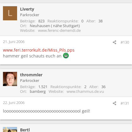
Liverty
L
Parkrocker
Beiträge
823
Reaktionspunkte
0
Alter
38
Ort
Neuhausen ( nähe Stuttgart)
Website
www.ferenc-demendi.de
21. Juni 2006
#130
www.feri.terrorkult.de/Miss_Pils.pps
hammer geil schauts euch an
thrommler
Parkrocker
Beiträge
1.521
Reaktionspunkte
2
Alter
36
Ort
bamberg
Website
www.thammus.de.vu
22. Juni 2006
#131
looooooooooooooooooooooooooooooool geil!
Bertl