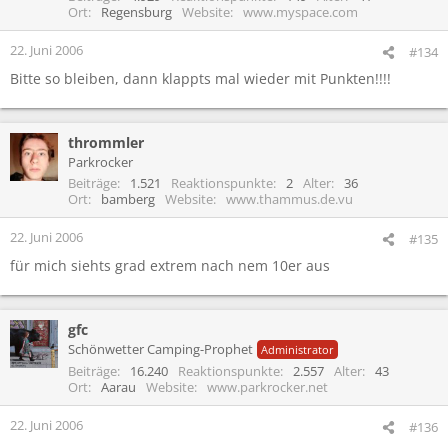
Ort
Regensburg
Website
www.myspace.com
22. Juni 2006
#134
Bitte so bleiben, dann klappts mal wieder mit Punkten!!!!
thrommler
Parkrocker
Beiträge
1.521
Reaktionspunkte
2
Alter
36
Ort
bamberg
Website
www.thammus.de.vu
22. Juni 2006
#135
für mich siehts grad extrem nach nem 10er aus
gfc
Schönwetter Camping-Prophet
Administrator
Beiträge
16.240
Reaktionspunkte
2.557
Alter
43
Ort
Aarau
Website
www.parkrocker.net
22. Juni 2006
#136