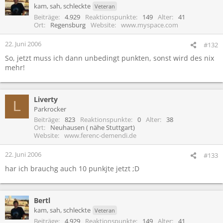
kam, sah, schleckte
Veteran
Beiträge
4.929
Reaktionspunkte
149
Alter
41
Ort
Regensburg
Website
www.myspace.com
22. Juni 2006
#132
So, jetzt muss ich dann unbedingt punkten, sonst wird des nix
mehr!
Liverty
L
Parkrocker
Beiträge
823
Reaktionspunkte
0
Alter
38
Ort
Neuhausen ( nähe Stuttgart)
Website
www.ferenc-demendi.de
22. Juni 2006
#133
har ich brauchg auch 10 punkjte jetzt ;D
Bertl
kam, sah, schleckte
Veteran
Beiträge
4.929
Reaktionspunkte
149
Alter
41