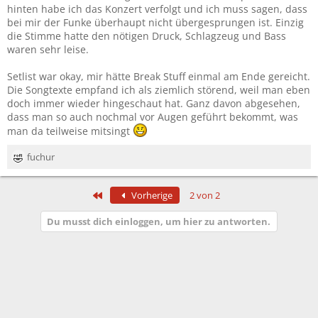
hinten habe ich das Konzert verfolgt und ich muss sagen, dass
bei mir der Funke überhaupt nicht übergesprungen ist. Einzig
die Stimme hatte den nötigen Druck, Schlagzeug und Bass
waren sehr leise.
Setlist war okay, mir hätte Break Stuff einmal am Ende gereicht.
Die Songtexte empfand ich als ziemlich störend, weil man eben
doch immer wieder hingeschaut hat. Ganz davon abgesehen,
dass man so auch nochmal vor Augen geführt bekommt, was
man da teilweise mitsingt
fuchur
R
e
a
Erste
Vorherige
2 von 2
k
t
Du musst dich einloggen, um hier zu antworten.
i
o
n
e
n
: