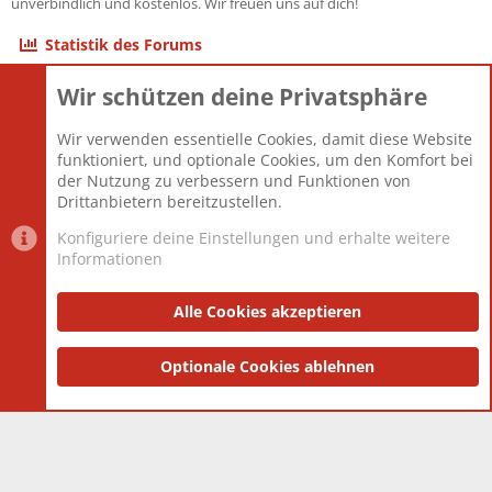
unverbindlich und kostenlos. Wir freuen uns auf dich!
Statistik des Forums
Wir schützen deine Privatsphäre
Themen
22.123
Beiträge
825.708
Wir verwenden essentielle Cookies, damit diese Website
Mitglieder
12.427
funktioniert, und optionale Cookies, um den Komfort bei
Neuestes Mitglied
Berlin
der Nutzung zu verbessern und Funktionen von
Drittanbietern bereitzustellen.
Konfiguriere deine Einstellungen und erhalte weitere
Informationen
Datenschutz-Einstellungen
PR Light
Deutsch [Du]
Nutzungsbedingungen
Alle Cookies akzeptieren
Datenschutzerklärung
Impressum
®
Community platform by XenForo
Optionale Cookies ablehnen
© 2010-2025 XenForo Ltd.
|
Style
and add-ons by ThemeHouse