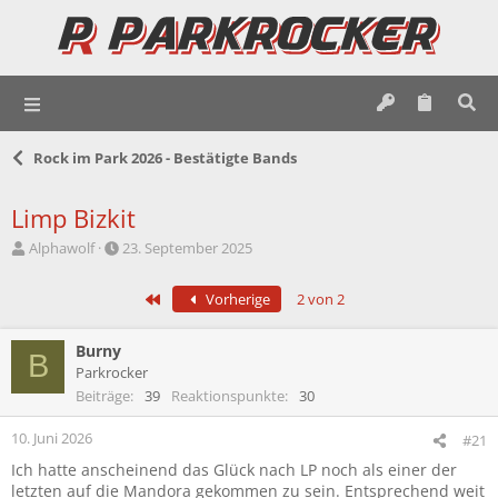
Rock im Park 2026 - Bestätigte Bands
Limp Bizkit
E
E
Alphawolf
23. September 2025
r
r
s
s
Erste
Vorherige
2 von 2
t
t
e
e
l
l
Burny
B
l
l
Parkrocker
e
t
Beiträge
39
Reaktionspunkte
30
r
a
m
10. Juni 2026
#21
Ich hatte anscheinend das Glück nach LP noch als einer der
letzten auf die Mandora gekommen zu sein. Entsprechend weit