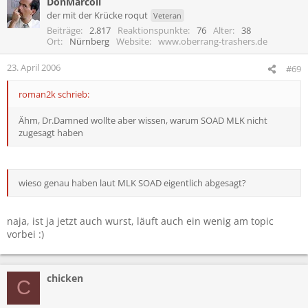
DonMarcoli
der mit der Krücke roqut
Veteran
Beiträge
2.817
Reaktionspunkte
76
Alter
38
Ort
Nürnberg
Website
www.oberrang-trashers.de
23. April 2006
#69
roman2k schrieb:
Ähm, Dr.Damned wollte aber wissen, warum SOAD MLK nicht
zugesagt haben
wieso genau haben laut MLK SOAD eigentlich abgesagt?
naja, ist ja jetzt auch wurst, läuft auch ein wenig am topic
vorbei :)
chicken
C