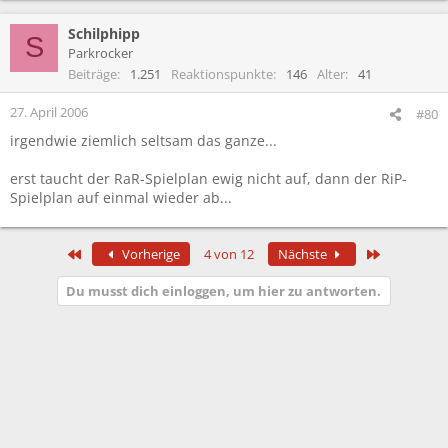
Schilphipp
S
Parkrocker
Beiträge
1.251
Reaktionspunkte
146
Alter
41
27. April 2006
#80
irgendwie ziemlich seltsam das ganze...
erst taucht der RaR-Spielplan ewig nicht auf, dann der RiP-
Spielplan auf einmal wieder ab...
Erste
Letzte
Vorherige
4 von 12
Nächste
Du musst dich einloggen, um hier zu antworten.