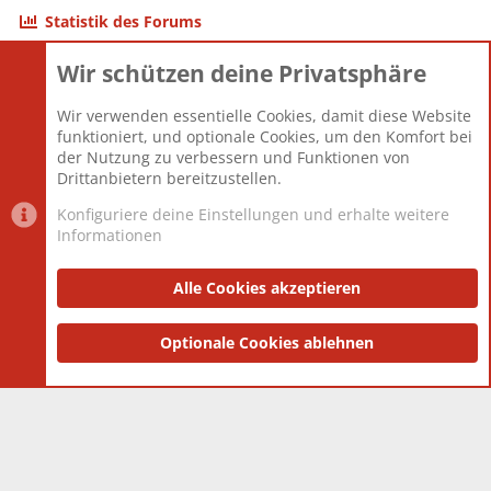
Statistik des Forums
Wir schützen deine Privatsphäre
Themen
22.121
Beiträge
825.694
Wir verwenden essentielle Cookies, damit diese Website
Mitglieder
12.427
funktioniert, und optionale Cookies, um den Komfort bei
Neuestes Mitglied
Berlin
der Nutzung zu verbessern und Funktionen von
Drittanbietern bereitzustellen.
Konfiguriere deine Einstellungen und erhalte weitere
Informationen
Datenschutz-Einstellungen
PR Light
Deutsch [Du]
Nutzungsbedingungen
Alle Cookies akzeptieren
Datenschutzerklärung
Impressum
®
Community platform by XenForo
Optionale Cookies ablehnen
© 2010-2025 XenForo Ltd.
|
Style
and add-ons by ThemeHouse