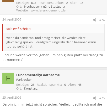
Beiträge
823
Reaktionspunkte
0
Alter
38
Ort
Neuhausen ( nähe Stuttgart)
Website
www.ferenc-demendi.de
24. April 2006
#74
soldier** schrieb:
wenn du damit tool und dredg meinst, die werden nicht
gleichzeitig spielen.... dredg wird ungefähr dann beginnen wenn
tool aufgehört hat
und ich werde vor tool gehen um nen guten platz bei dredg zu
bekommen ;)
FundamentallyLoathsome
F
Parkrocker
Beiträge
28
Reaktionspunkte
0
Alter
45
Ort
Konstanz
25. April 2006
#75
Da bin ich mir jetzt nicht so sicher. Vielleicht sollte ich mal die