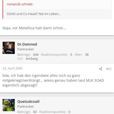
roman2k schrieb:
SOAD und Co-Head? Nie im Leben...
Naja, vor Metallica halt dann schon...
Dr.Damned
Parkrocker
Beiträge
644
Reaktionspunkte
0
Alter
38
Ort
Amberg
23. April 2006
#62
btw, ich hab des irgendwie alles nich so ganz
mitgekriegt/verdrängt... wieso genau haben laut MLK SOAD
eigentlich abgesagt?
Quetzalcoatl
Parkrocker
Beiträge
60
Reaktionspunkte
0