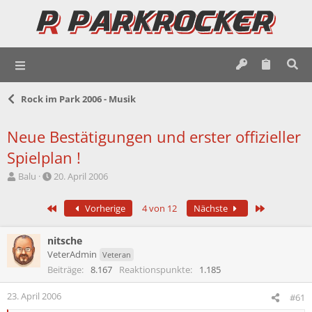
Rock im Park 2006 - Musik
Neue Bestätigungen und erster offizieller
Spielplan !
E
E
Balu
20. April 2006
r
r
s
s
Erste
Letzte
Vorherige
4 von 12
Nächste
t
t
e
e
l
l
nitsche
l
l
VeterAdmin
Veteran
e
t
Beiträge
8.167
Reaktionspunkte
1.185
r
a
m
23. April 2006
#61