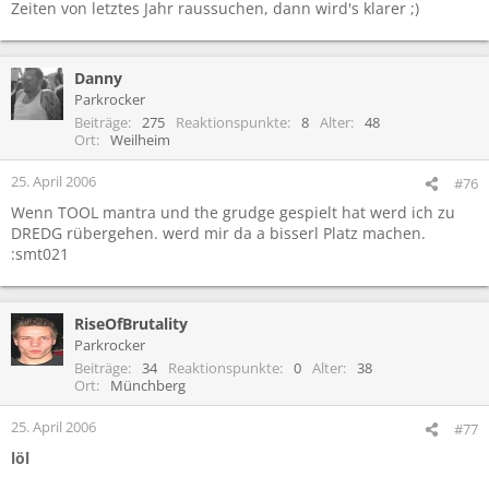
Zeiten von letztes Jahr raussuchen, dann wird's klarer ;)
Danny
Parkrocker
Beiträge
275
Reaktionspunkte
8
Alter
48
Ort
Weilheim
25. April 2006
#76
Wenn TOOL mantra und the grudge gespielt hat werd ich zu
DREDG rübergehen. werd mir da a bisserl Platz machen.
:smt021
RiseOfBrutality
Parkrocker
Beiträge
34
Reaktionspunkte
0
Alter
38
Ort
Münchberg
25. April 2006
#77
löl