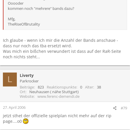
Ooooder
kommen noch "mehrere" bands dazu?
Mfg,
TheRiseOfBrutality
Ich glaube - wenn ich mir die Anzahl der Bands anschaue -
dass nur noch das tba ersetzt wird.
Was mich ein bißchen verwundert ist dass auf der RaR-Seite
noch nichts steht...
Liverty
L
Parkrocker
Beiträge
823
Reaktionspunkte
0
Alter
38
Ort
Neuhausen ( nähe Stuttgart)
Website
www.ferenc-demendi.de
27. April 2006
#79
jetzt sthet der offizielle spielplan nicht mehr auf der rip
page....o0