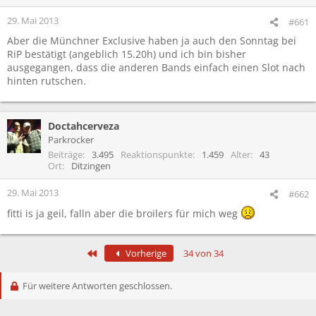
29. Mai 2013
#661
Aber die Münchner Exclusive haben ja auch den Sonntag bei
RiP bestätigt (angeblich 15.20h) und ich bin bisher
ausgegangen, dass die anderen Bands einfach einen Slot nach
hinten rutschen.
Doctahcerveza
Parkrocker
Beiträge
3.495
Reaktionspunkte
1.459
Alter
43
Ort
Ditzingen
29. Mai 2013
#662
fitti is ja geil, falln aber die broilers für mich weg
Erste
Vorherige
34 von 34
Für weitere Antworten geschlossen.