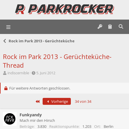
Rock im Park 2013 - Gerüchteküche
Rock im Park 2013 - Gerüchteküche-
Thread
E
E
indiscernible
5. Juni 2012
r
r
s
s
t
Für weitere Antworten geschlossen.
t
e
e
l
l
Erste
Vorherige
34 von 34
l
l
e
t
r
a
Funkyandy
m
Mach mir den Hirsch
Beiträge
3.830
Reaktionspunkte
1.203
Ort
Berlin