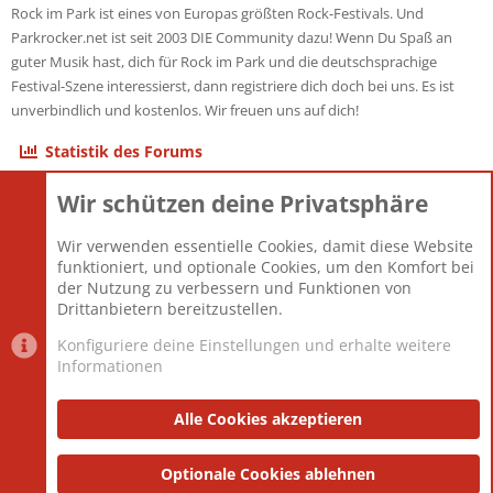
Rock im Park ist eines von Europas größten Rock-Festivals. Und
Parkrocker.net ist seit 2003 DIE Community dazu! Wenn Du Spaß an
guter Musik hast, dich für Rock im Park und die deutschsprachige
Festival-Szene interessierst, dann registriere dich doch bei uns. Es ist
unverbindlich und kostenlos. Wir freuen uns auf dich!
Statistik des Forums
Wir schützen deine Privatsphäre
Themen
22.121
Beiträge
825.672
Wir verwenden essentielle Cookies, damit diese Website
Mitglieder
12.425
funktioniert, und optionale Cookies, um den Komfort bei
Neuestes Mitglied
Toddster85
der Nutzung zu verbessern und Funktionen von
Drittanbietern bereitzustellen.
Konfiguriere deine Einstellungen und erhalte weitere
Informationen
Datenschutz-Einstellungen
PR Light
Deutsch [Du]
Nutzungsbedingungen
Alle Cookies akzeptieren
Datenschutzerklärung
Impressum
®
Community platform by XenForo
Optionale Cookies ablehnen
© 2010-2025 XenForo Ltd.
|
Style