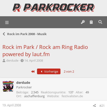
Rock im Park 2008 - Musik
Rock im Park / Rock am Ring Radio
powered by laut.fm
E
E
derdude
14. April 2008
r
r
s
s
Erste
Vorherige
2 von 2
t
t
e
e
l
l
derdude
l
l
Parkrocker
e
t
Beiträge
2.545
Reaktionspunkte
137
Alter
49
r
a
Ort
aschaffenburg
Website
festivalisten.de
m
19. April 2008
#21