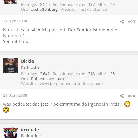
Beiträge
2.545
Reaktionspunkte
137
Alter
49
Ort
aschaffenburg
Website
festivalisten.de
21. April 2008
#23
Nun ist es tatsächlich passiert. Der Sender ist die neue
Nummer 1!
Yeehhhhhha!
Dickie
Parkrocker
Beiträge
3.642
Reaktionspunkte
318
Alter
35
Ort
Rübennasenhausen
Website
www.bergrennen-unterfranken.de
21. April 2008
#24
was bedeutet das jetz?? bekommt ma da irgendein Preis??
derdude
Parkrocker