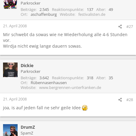
Parkrocker
Beiträge
2.545
Reaktionspunkte
137
Alter
49
Ort
aschaffenburg
Website
festivalisten.de
21. April 2008
#27
Mir schwebt da sowas wie ne Wiederholung alle 4-6 Stunden
vor.
Wirdja nicht ewig lange dauern sowas.
Dickie
Parkrocker
Beiträge
3.642
Reaktionspunkte
318
Alter
35
Ort
Rübennasenhausen
Website
www.bergrennen-unterfranken.de
21. April 2008
#28
joa, is auf jeden fall ne sehr geile Idee
DrumZ
SpamZ