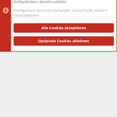
Drittanbietern bereitzustellen.
Konfiguriere deine Einstellungen und erhalte weitere
Informationen
Datenschutz-Einstellungen
PR Light
Deutsch [Du]
Nutzungsbedingungen
Alle Cookies akzeptieren
Datenschutzerklärung
Impressum
®
Community platform by XenForo
Optionale Cookies ablehnen
© 2010-2025 XenForo Ltd.
|
Style
and add-ons by ThemeHouse