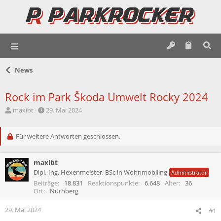
News
Rock im Park Škoda Umwelt Rocky 2024
E
E
maxibt
29. Mai 2024
r
r
s
s
t
Für weitere Antworten geschlossen.
t
e
e
l
l
maxibt
l
l
e
t
Dipl.-Ing. Hexenmeister, BSc in Wohnmobiling
Administrator
r
a
Beiträge
18.831
Reaktionspunkte
6.648
Alter
36
m
Ort
Nürnberg
29. Mai 2024
#1