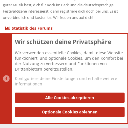
guter Musik hast, dich für Rock im Park und die deutschsprachige
Festival-Szene interessierst, dann registriere dich doch bei uns. Es ist
unverbindlich und kostenlos. Wir freuen uns auf dich!
Statistik des Forums
Wir schützen deine Privatsphäre
Themen
22.121
Beiträge
825.675
Wir verwenden essentielle Cookies, damit diese Website
Mitglieder
12.425
funktioniert, und optionale Cookies, um den Komfort bei
Neuestes Mitglied
Toddster85
der Nutzung zu verbessern und Funktionen von
Drittanbietern bereitzustellen.
Konfiguriere deine Einstellungen und erhalte weitere
Informationen
Datenschutz-Einstellungen
PR Light
Deutsch [Du]
Nutzungsbedingungen
Alle Cookies akzeptieren
Datenschutzerklärung
Impressum
®
Community platform by XenForo
Optionale Cookies ablehnen
© 2010-2025 XenForo Ltd.
|
Style
and add-ons by ThemeHouse