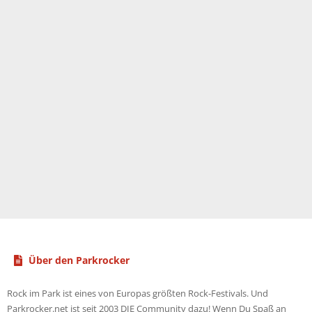
e
n
:
Über den Parkrocker
Rock im Park ist eines von Europas größten Rock-Festivals. Und
Parkrocker.net ist seit 2003 DIE Community dazu! Wenn Du Spaß an