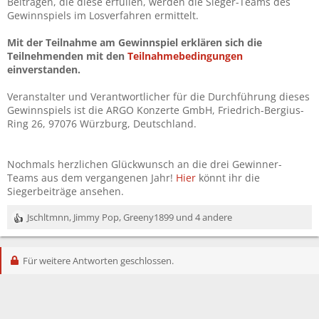
Beiträgen, die diese erfüllen, werden die Sieger-Teams des
Gewinnspiels im Losverfahren ermittelt.
Mit der Teilnahme am Gewinnspiel erklären sich die
Teilnehmenden mit den
Teilnahmebedingungen
einverstanden.
Veranstalter und Verantwortlicher für die Durchführung dieses
Gewinnspiels ist die ARGO Konzerte GmbH, Friedrich-Bergius-
Ring 26, 97076 Würzburg, Deutschland.
Nochmals herzlichen Glückwunsch an die drei Gewinner-
Teams aus dem vergangenen Jahr!
Hier
könnt ihr die
Siegerbeiträge ansehen.
Jschltmnn
,
Jimmy Pop
,
Greeny1899
und 4 andere
R
e
a
Für weitere Antworten geschlossen.
k
t
i
o
n