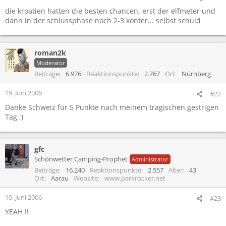
die kroatien hatten die besten chancen. erst der elfmeter und
dann in der schlussphase noch 2-3 konter... selbst schuld
roman2k
Moderator
Beiträge
6.976
Reaktionspunkte
2.767
Ort
Nürnberg
19. Juni 2006
#22
Danke Schweiz für 5 Punkte nach meinem tragischen gestrigen
Tag ;)
gfc
Schönwetter Camping-Prophet
Administrator
Beiträge
16.240
Reaktionspunkte
2.557
Alter
43
Ort
Aarau
Website
www.parkrocker.net
19. Juni 2006
#23
YEAH !!