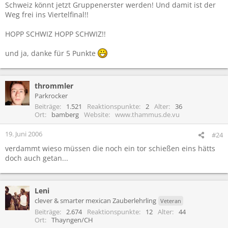
Schweiz könnt jetzt Gruppenerster werden! Und damit ist der
Weg frei ins Viertelfinal!!
HOPP SCHWIZ HOPP SCHWIZ!!
und ja, danke für 5 Punkte
thrommler
Parkrocker
Beiträge
1.521
Reaktionspunkte
2
Alter
36
Ort
bamberg
Website
www.thammus.de.vu
19. Juni 2006
#24
verdammt wieso müssen die noch ein tor schießen eins hätts
doch auch getan...
Leni
clever & smarter mexican Zauberlehrling
Veteran
Beiträge
2.674
Reaktionspunkte
12
Alter
44
Ort
Thayngen/CH