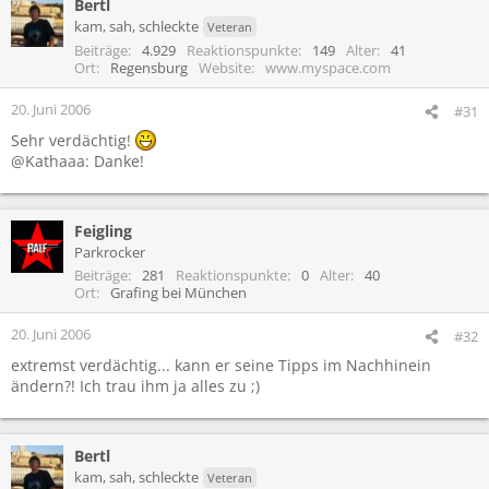
Bertl
kam, sah, schleckte
Veteran
Beiträge
4.929
Reaktionspunkte
149
Alter
41
Ort
Regensburg
Website
www.myspace.com
20. Juni 2006
#31
Sehr verdächtig!
@Kathaaa: Danke!
Feigling
Parkrocker
Beiträge
281
Reaktionspunkte
0
Alter
40
Ort
Grafing bei München
20. Juni 2006
#32
extremst verdächtig... kann er seine Tipps im Nachhinein
ändern?! Ich trau ihm ja alles zu ;)
Bertl
kam, sah, schleckte
Veteran