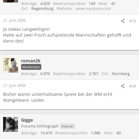
Beiträge
4.929
Reaktionspunkte
149
Alter
41
Ort
Regensburg
Website
www.myspace.com
21. Juni 2006
#33
Ja sowas Langweiliges!
Hatte auf zwei frisch aufspielende Mannschaften gehofft und
dann des!
roman2k
Moderator
Beiträge
6.976
Reaktionspunkte
2.767
Ort
Nürnberg
21. Juni 2006
#34
Bisher waren unterhaltsame Spiele bei der WM echt
Mangelware. Leider.
Gigge
Forums-Orthograph
Veteran
Beiträge
10.419
Reaktionspunkte
1.986
Alter
40