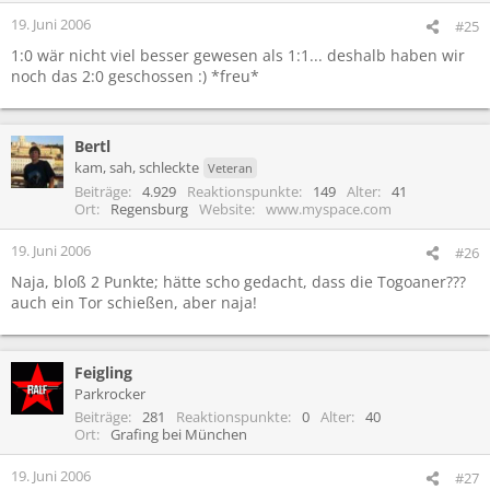
19. Juni 2006
#25
1:0 wär nicht viel besser gewesen als 1:1... deshalb haben wir
noch das 2:0 geschossen :) *freu*
Bertl
kam, sah, schleckte
Veteran
Beiträge
4.929
Reaktionspunkte
149
Alter
41
Ort
Regensburg
Website
www.myspace.com
19. Juni 2006
#26
Naja, bloß 2 Punkte; hätte scho gedacht, dass die Togoaner???
auch ein Tor schießen, aber naja!
Feigling
Parkrocker
Beiträge
281
Reaktionspunkte
0
Alter
40
Ort
Grafing bei München
19. Juni 2006
#27