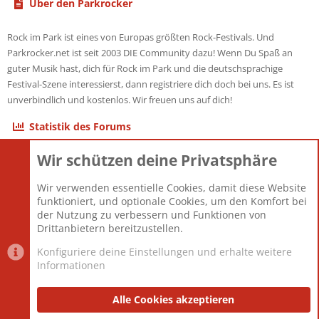
Über den Parkrocker
Rock im Park ist eines von Europas größten Rock-Festivals. Und
Parkrocker.net ist seit 2003 DIE Community dazu! Wenn Du Spaß an
guter Musik hast, dich für Rock im Park und die deutschsprachige
Festival-Szene interessierst, dann registriere dich doch bei uns. Es ist
unverbindlich und kostenlos. Wir freuen uns auf dich!
Statistik des Forums
Wir schützen deine Privatsphäre
Themen
22.121
Beiträge
825.690
Wir verwenden essentielle Cookies, damit diese Website
Mitglieder
12.427
funktioniert, und optionale Cookies, um den Komfort bei
Neuestes Mitglied
Berlin
der Nutzung zu verbessern und Funktionen von
Drittanbietern bereitzustellen.
Konfiguriere deine Einstellungen und erhalte weitere
Informationen
Datenschutz-Einstellungen
PR Light
Deutsch [Du]
Nutzungsbedingungen
Alle Cookies akzeptieren
Datenschutzerklärung
Impressum