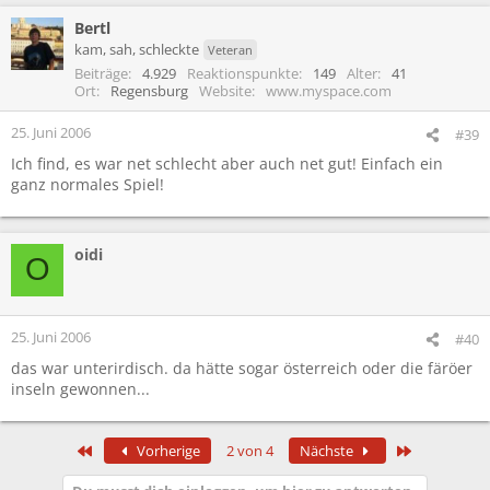
Bertl
kam, sah, schleckte
Veteran
Beiträge
4.929
Reaktionspunkte
149
Alter
41
Ort
Regensburg
Website
www.myspace.com
25. Juni 2006
#39
Ich find, es war net schlecht aber auch net gut! Einfach ein
ganz normales Spiel!
oidi
O
25. Juni 2006
#40
das war unterirdisch. da hätte sogar österreich oder die färöer
inseln gewonnen...
Erste
Letzte
Vorherige
2 von 4
Nächste