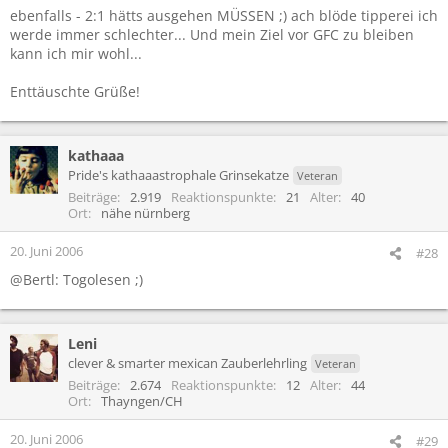
ebenfalls - 2:1 hätts ausgehen MÜSSEN ;) ach blöde tipperei ich
werde immer schlechter... Und mein Ziel vor GFC zu bleiben
kann ich mir wohl...
Enttäuschte Grüße!
kathaaa
Pride's kathaaastrophale Grinsekatze
Veteran
Beiträge
2.919
Reaktionspunkte
21
Alter
40
Ort
nähe nürnberg
20. Juni 2006
#28
@Bertl: Togolesen ;)
Leni
clever & smarter mexican Zauberlehrling
Veteran
Beiträge
2.674
Reaktionspunkte
12
Alter
44
Ort
Thayngen/CH
20. Juni 2006
#29