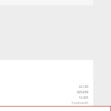
22.120
825.659
12.425
Toddster85