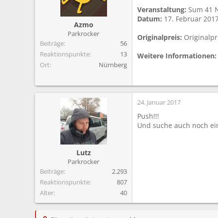
m
Veranstaltung:
Sum 41 N
Datum:
17. Februar 201
Azmo
Parkrocker
Originalpreis:
Originalpr
Beiträge
56
Reaktionspunkte
13
Weitere Informationen:
Ort
Nürnberg
24. Januar 2017
Push!!!
Und suche auch noch ein
Lutz
Parkrocker
Beiträge
2.293
Reaktionspunkte
807
Alter
40