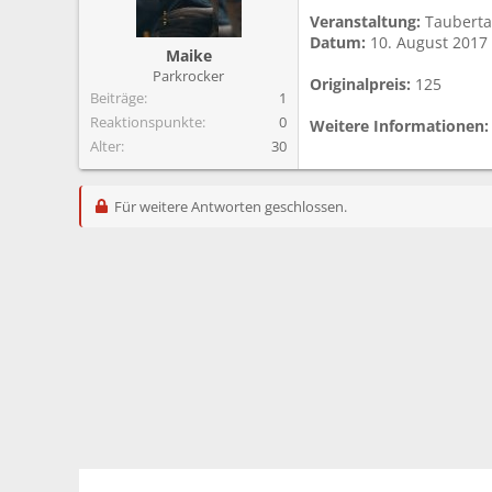
m
Veranstaltung:
Taubertal
Datum:
10. August 2017
Maike
Parkrocker
Originalpreis:
125
Beiträge
1
Reaktionspunkte
0
Weitere Informationen:
Alter
30
Für weitere Antworten geschlossen.