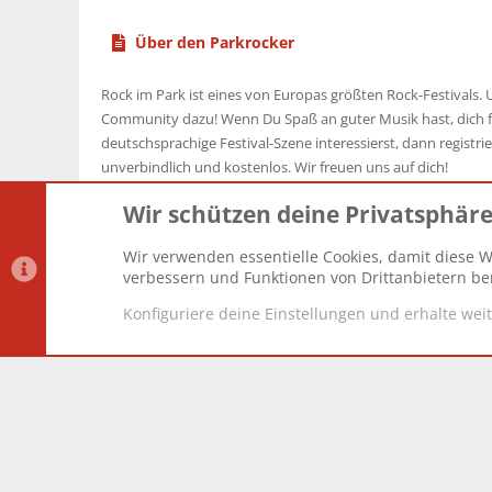
Über den Parkrocker
Rock im Park ist eines von Europas größten Rock-Festivals. U
Community dazu! Wenn Du Spaß an guter Musik hast, dich f
deutschsprachige Festival-Szene interessierst, dann registrier
unverbindlich und kostenlos. Wir freuen uns auf dich!
Wir schützen deine Privatsphär
Wir verwenden essentielle Cookies, damit diese W
Datenschutz-Einstellungen
PR Light
Deutsch [Du]
verbessern und Funktionen von Drittanbietern ber
Konfiguriere deine Einstellungen und erhalte wei
®
Community platform by XenForo
© 2010-2025 XenForo Lt