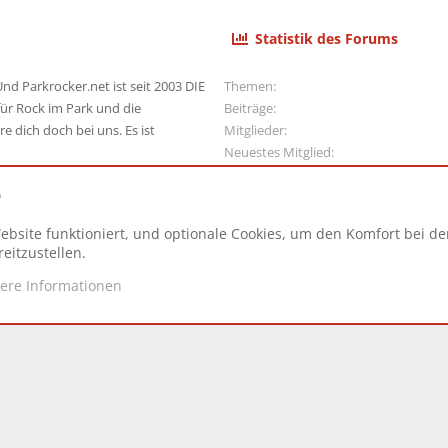
Statistik des Forums
nd Parkrocker.net ist seit 2003 DIE
Themen
ür Rock im Park und die
Beiträge
e dich doch bei uns. Es ist
Mitglieder
Neuestes Mitglied
e
ebsite funktioniert, und optionale Cookies, um den Komfort bei d
N
eitzustellen.
tere Informationen
d.
|
Style and add-ons by ThemeHouse