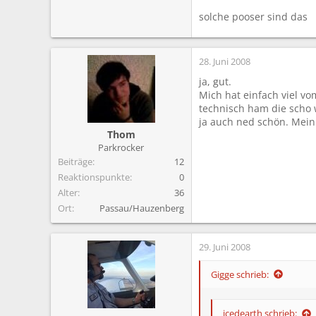
solche pooser sind das
28. Juni 2008
ja, gut.
Mich hat einfach viel vo
technisch ham die scho w
ja auch ned schön. Mein
Thom
Parkrocker
Beiträge
12
Reaktionspunkte
0
Alter
36
Ort
Passau/Hauzenberg
29. Juni 2008
Gigge schrieb:
icedearth schrieb: