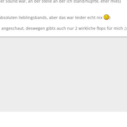
 der sound war, an der stelle an der ich stand/hüpfte, eher mies)
absoluten lieblingsbands, aber das war leider echt nix
)
 angeschaut, deswegen gibts auch nur 2 wirkliche flops für mich ;)