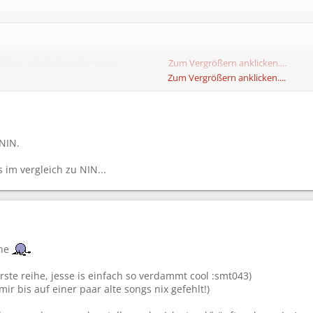
e Nine Inch Nails nachmache!)
Zum Vergrößern anklicken....
Zum Vergrößern anklicken....
von The Prodigy aber die haben nichts im vergleich zu Tool.
Zum Vergrößern anklicken....
ine bissl Tool an, vor du sowas sagst.
 NIN.
ruser :smt043
s im vergleich zu NIN...
ine
erste reihe, jesse is einfach so verdammt cool :smt043)
r bis auf einer paar alte songs nix gefehlt!)