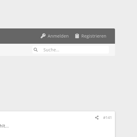
Anmelden
Registrieren
#141
lt...