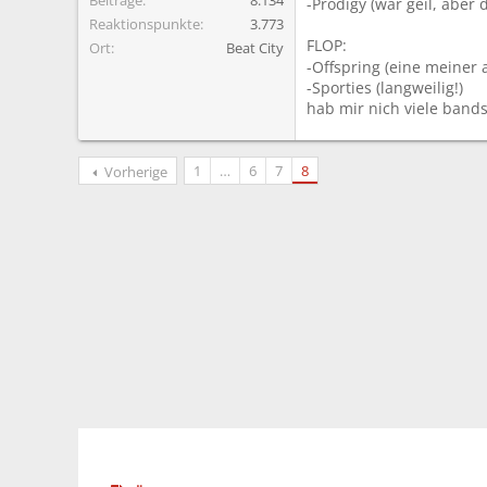
-Prodigy (war geil, aber
Reaktionspunkte
3.773
FLOP:
Ort
Beat City
-Offspring (eine meiner 
-Sporties (langweilig!)
hab mir nich viele bands
1
…
6
7
8
Vorherige