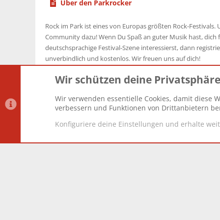
Über den Parkrocker
Rock im Park ist eines von Europas größten Rock-Festivals. U
Community dazu! Wenn Du Spaß an guter Musik hast, dich f
deutschsprachige Festival-Szene interessierst, dann registrier
unverbindlich und kostenlos. Wir freuen uns auf dich!
Wir schützen deine Privatsphär
Wir verwenden essentielle Cookies, damit diese W
Datenschutz-Einstellungen
PR Light
Deutsch [Du]
verbessern und Funktionen von Drittanbietern ber
Konfiguriere deine Einstellungen und erhalte wei
®
Community platform by XenForo
© 2010-2025 XenForo Lt