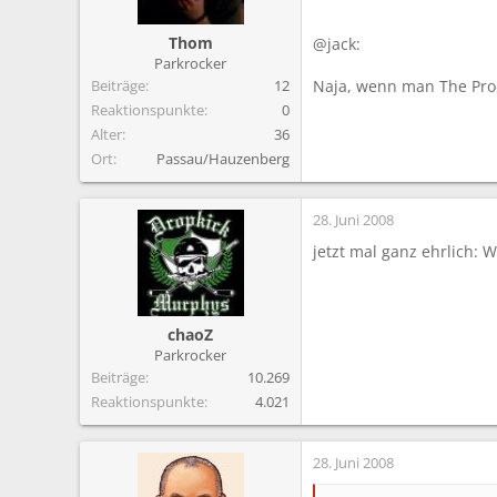
m
Thom
@jack:
Parkrocker
Beiträge
12
Naja, wenn man The Pro
Reaktionspunkte
0
Alter
36
Ort
Passau/Hauzenberg
28. Juni 2008
jetzt mal ganz ehrlich: 
chaoZ
Parkrocker
Beiträge
10.269
Reaktionspunkte
4.021
28. Juni 2008