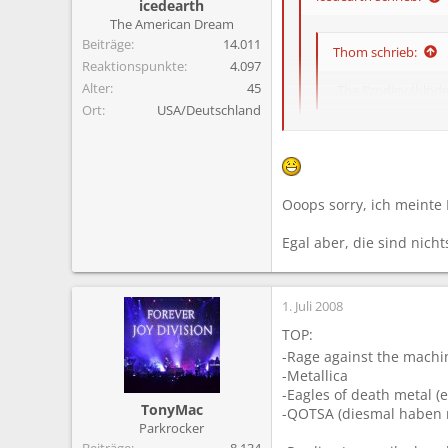
icedearth
The American Dream
Beiträge
14.011
Thom schrieb:
Reaktionspunkte
4.097
Alter
45
-The Prodigy (blöd
Ort
USA/Deutschland
Also ich bin kein fan 
Geh lieber und hoere e
Ooops sorry, ich meinte
Jetzt wird es immer abst
Egal aber, die sind nicht
1. Juli 2008
TOP:
-Rage against the mach
-Metallica
-Eagles of death metal (
TonyMac
-QOTSA (diesmal haben mi
Parkrocker
Beiträge
8.134