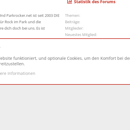
Statistik des Forums
nd Parkrocker.net ist seit 2003 DIE
Themen
ür Rock im Park und die
Beiträge
e dich doch bei uns. Es ist
Mitglieder
Neuestes Mitglied
e
ebsite funktioniert, und optionale Cookies, um den Komfort bei d
N
eitzustellen.
tere Informationen
d.
|
Style and add-ons by ThemeHouse