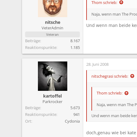
Thom schrieb:
Naja, wenn man The Prod
nitsche
Und wenn man beide kenn
VeterAdmin
Veteran
Beiträge
8.167
Reaktionspunkte
1.185
28. Juni 2008
nitschegrasi schrieb:
Thom schrieb:
kartoffel
Parkrocker
Naja, wenn man The P
Beiträge
5.673
Reaktionspunkte
941
Und wenn man beide kenn
Ort
Cydonia
doch,genau wie bei kate 