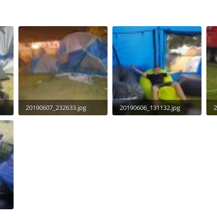
20190607_232633.jpg
20190606_131132.jpg
2
5,5 MB · Aufrufe: 708
2 MB · Aufrufe: 715
4