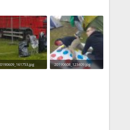
0190609_161753.jpg
20190608_123409.jpg
,2 MB · Aufrufe: 706
5 MB · Aufrufe: 696