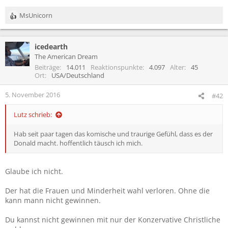
MsUnicorn
R
e
a
icedearth
k
t
The American Dream
i
Beiträge
14.011
Reaktionspunkte
4.097
Alter
45
o
Ort
USA/Deutschland
n
e
5. November 2016
#42
n
:
Lutz schrieb:
Hab seit paar tagen das komische und traurige Gefühl, dass es der
Donald macht. hoffentlich täusch ich mich.
Glaube ich nicht.
Der hat die Frauen und Minderheit wahl verloren. Ohne die
kann mann nicht gewinnen.
Du kannst nicht gewinnen mit nur der Konzervative Christliche