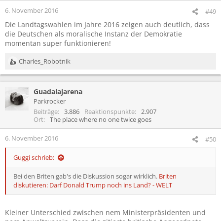
e
6. November 2016
#49
n
Die Landtagswahlen im Jahre 2016 zeigen auch deutlich, dass
:
die Deutschen als moralische Instanz der Demokratie
momentan super funktionieren!
Charles_Robotnik
R
e
a
Guadalajarena
k
t
Parkrocker
i
Beiträge
3.886
Reaktionspunkte
2.907
o
Ort
The place where no one twice goes
n
e
6. November 2016
#50
n
:
Guggi schrieb:
Bei den Briten gab's die Diskussion sogar wirklich.
Briten
diskutieren: Darf Donald Trump noch ins Land? - WELT
Kleiner Unterschied zwischen nem Ministerpräsidenten und