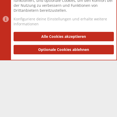
funktioniert, und optionale Cookies, um den Komfort bei
Neuestes Mitglied
Berlin
der Nutzung zu verbessern und Funktionen von
Drittanbietern bereitzustellen.
Konfiguriere deine Einstellungen und erhalte weitere
Informationen
Datenschutz-Einstellungen
PR Light
Deutsch [Du]
Nutzungsbedingungen
Alle Cookies akzeptieren
Datenschutzerklärung
Impressum
®
Community platform by XenForo
Optionale Cookies ablehnen
© 2010-2025 XenForo Ltd.
|
Style
and add-ons by ThemeHouse