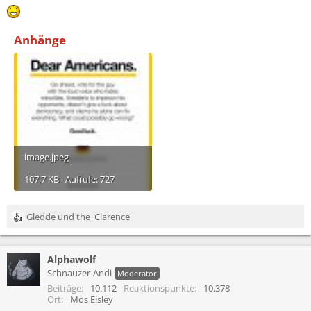
Anhänge
image.jpeg
107,7 KB · Aufrufe: 727
Gledde
und
the_Clarence
R
e
a
Alphawolf
k
t
Schnauzer-Andi
Moderator
i
Beiträge
10.112
Reaktionspunkte
10.378
o
Ort
Mos Eisley
n