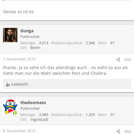
Genau so ist es.
Gunga
Parkrocker
Beiträge
4.013
Reaktionspunkte
2.346
Alter
47
Ort
Berlin
7. November 2016
#59
thanks. Ja so sehe ich das allerdings auch... es sieht so aus als
hätte man nur die Wahl zwischen Pest und Cholera.
icedearth
R
e
a
thedoomass
k
t
Parkrocker
i
Beiträge
3.989
Reaktionspunkte
1.203
Alter
37
o
Ort
Ingolstadt
n
e
8. November 2016
#60