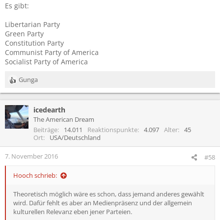
Es gibt:
Libertarian Party
Green Party
Constitution Party
Communist Party of America
Socialist Party of America
Gunga
R
e
a
icedearth
k
t
The American Dream
i
Beiträge
14.011
Reaktionspunkte
4.097
Alter
45
o
Ort
USA/Deutschland
n
e
7. November 2016
#58
n
:
Hooch schrieb:
Theoretisch möglich wäre es schon, dass jemand anderes gewählt
wird. Dafür fehlt es aber an Medienpräsenz und der allgemein
kulturellen Relevanz eben jener Parteien.