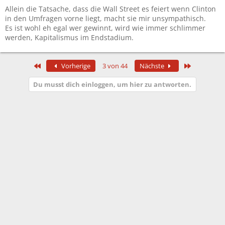
n
Allein die Tatsache, dass die Wall Street es feiert wenn Clinton
:
in den Umfragen vorne liegt, macht sie mir unsympathisch.
Es ist wohl eh egal wer gewinnt, wird wie immer schlimmer
werden, Kapitalismus im Endstadium.
Erste
Letzte
Vorherige
3 von 44
Nächste
Du musst dich einloggen, um hier zu antworten.