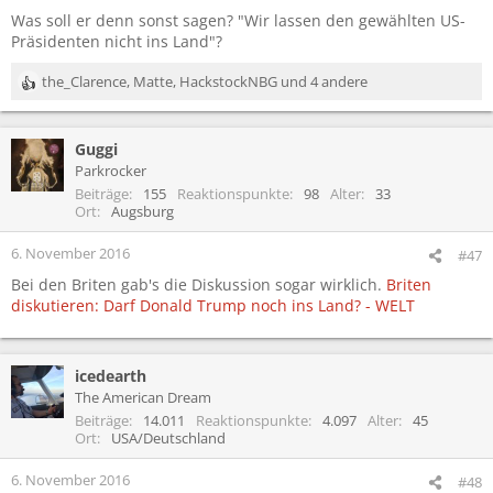
Was soll er denn sonst sagen? "Wir lassen den gewählten US-
Präsidenten nicht ins Land"?
the_Clarence
,
Matte
,
HackstockNBG
und 4 andere
R
e
a
Guggi
k
t
Parkrocker
i
Beiträge
155
Reaktionspunkte
98
Alter
33
o
Ort
Augsburg
n
e
6. November 2016
#47
n
Bei den Briten gab's die Diskussion sogar wirklich.
Briten
:
diskutieren: Darf Donald Trump noch ins Land? - WELT
icedearth
The American Dream
Beiträge
14.011
Reaktionspunkte
4.097
Alter
45
Ort
USA/Deutschland
6. November 2016
#48