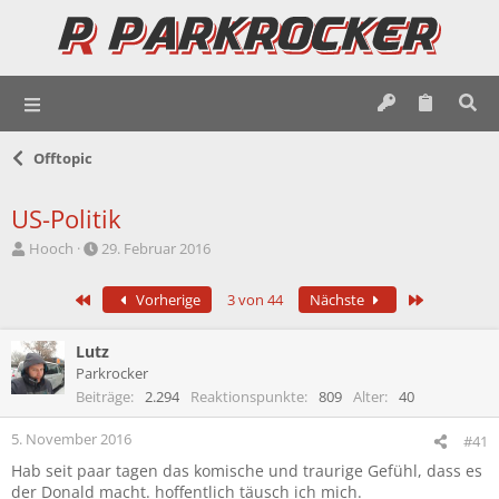
Offtopic
US-Politik
E
E
Hooch
29. Februar 2016
r
r
s
s
Erste
Letzte
Vorherige
3 von 44
Nächste
t
t
e
e
l
l
Lutz
l
l
Parkrocker
e
t
Beiträge
2.294
Reaktionspunkte
809
Alter
40
r
a
m
5. November 2016
#41
Hab seit paar tagen das komische und traurige Gefühl, dass es
der Donald macht. hoffentlich täusch ich mich.