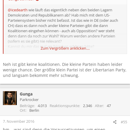
@icedearth
wie läuft das eigentlich neben den beiden Lagern
Demokraten und Republikanern ab? Hab mich mit dem US-
Parteiensystem bisher nicht befasst. Ist das wie in DE (oder auch
CH) dass es dann noch ander kleine Parteien gibt die dann
Koalitionen eingehen können - auch als Opposition? wer steht
denn dann da noch zur Wahl? Warum werden andere Parteien
(sofern es sie gibt) nie relevant?
Kannst du mir das mal ein bisschen erklären bitte?
Zum Vergrößern anklicken....
Danke
Neh ist gibt keine koalitionen. Die kleine Partein haben leider
wenige chance. Der größte klein Partei ist der Libertarian Party,
und langsam bekommt mehr schwung.
Gunga
Parkrocker
Beiträge
4.013
Reaktionspunkte
2.346
Alter
47
Ort
Berlin
7. November 2016
#55
hm... was sind denn die Voraussetzungen, um einen