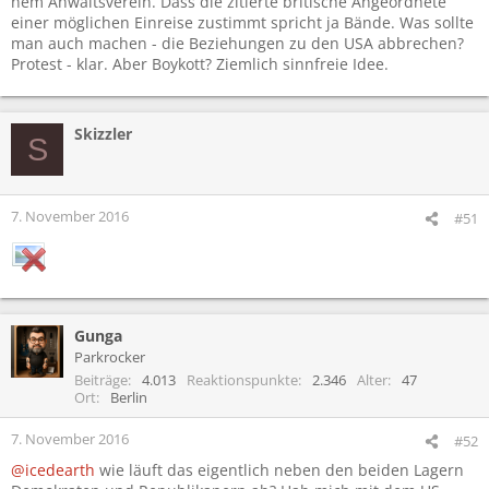
nem Anwaltsverein. Dass die zitierte britische Angeordnete
einer möglichen Einreise zustimmt spricht ja Bände. Was sollte
man auch machen - die Beziehungen zu den USA abbrechen?
Protest - klar. Aber Boykott? Ziemlich sinnfreie Idee.
Skizzler
S
7. November 2016
#51
Gunga
Parkrocker
Beiträge
4.013
Reaktionspunkte
2.346
Alter
47
Ort
Berlin
7. November 2016
#52
@icedearth
wie läuft das eigentlich neben den beiden Lagern