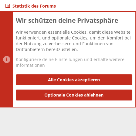
Statistik des Forums
Wir schützen deine Privatsphäre
Themen
22.121
Beiträge
825.694
Wir verwenden essentielle Cookies, damit diese Website
Mitglieder
12.427
funktioniert, und optionale Cookies, um den Komfort bei
Neuestes Mitglied
Berlin
der Nutzung zu verbessern und Funktionen von
Drittanbietern bereitzustellen.
Konfiguriere deine Einstellungen und erhalte weitere
Informationen
Datenschutz-Einstellungen
PR Light
Deutsch [Du]
Nutzungsbedingungen
Alle Cookies akzeptieren
Datenschutzerklärung
Impressum
®
Community platform by XenForo
Optionale Cookies ablehnen
© 2010-2025 XenForo Ltd.
|
Style
and add-ons by ThemeHouse