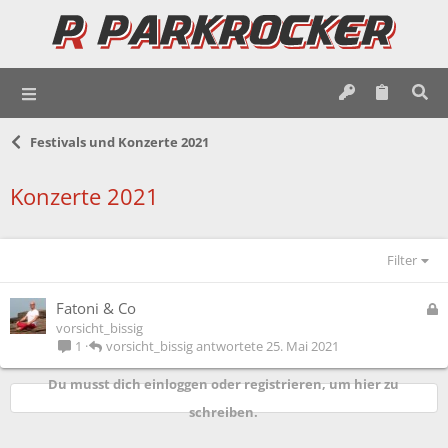
Festivals und Konzerte 2021
Konzerte 2021
Filter
G
Fatoni & Co
e
vorsicht_bissig
s
vorsicht_bissig
25. Mai 2021
1
p
e
Du musst dich einloggen oder registrieren, um hier zu
r
schreiben.
r
t