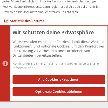
guter Musik hast, dich für Rock im Park und die deutschsprachige
Festival-Szene interessierst, dann registriere dich doch bei uns. Es ist
unverbindlich und kostenlos. Wir freuen uns auf dich!
Statistik des Forums
Wir schützen deine Privatsphäre
Themen
22.121
Beiträge
825.692
Wir verwenden essentielle Cookies, damit diese Website
Mitglieder
12.427
funktioniert, und optionale Cookies, um den Komfort bei
Neuestes Mitglied
Berlin
der Nutzung zu verbessern und Funktionen von
Drittanbietern bereitzustellen.
Konfiguriere deine Einstellungen und erhalte weitere
Informationen
Datenschutz-Einstellungen
PR Light
Deutsch [Du]
Nutzungsbedingungen
Alle Cookies akzeptieren
Datenschutzerklärung
Impressum
®
Community platform by XenForo
Optionale Cookies ablehnen
© 2010-2025 XenForo Ltd.
|
Style
and add-ons by ThemeHouse