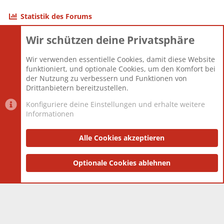
Statistik des Forums
Wir schützen deine Privatsphäre
Themen
22.121
Beiträge
825.695
Wir verwenden essentielle Cookies, damit diese Website
Mitglieder
12.427
funktioniert, und optionale Cookies, um den Komfort bei
Neuestes Mitglied
Berlin
der Nutzung zu verbessern und Funktionen von
Drittanbietern bereitzustellen.
Konfiguriere deine Einstellungen und erhalte weitere
Informationen
Datenschutz-Einstellungen
PR Light
Deutsch [Du]
Nutzungsbedingungen
Alle Cookies akzeptieren
Datenschutzerklärung
Impressum
®
Community platform by XenForo
Optionale Cookies ablehnen
© 2010-2025 XenForo Ltd.
|
Style
and add-ons by ThemeHouse