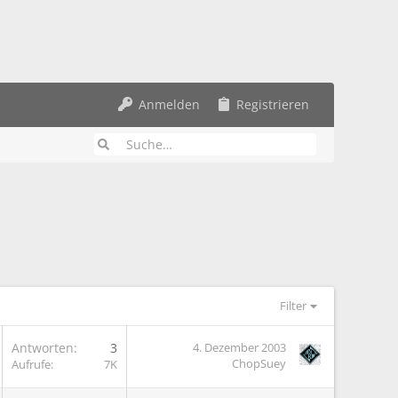
Anmelden
Registrieren
Filter
Antworten
3
4. Dezember 2003
ChopSuey
Aufrufe
7K