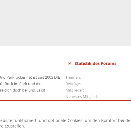
r
t
Statistik des Forums
nd Parkrocker.net ist seit 2003 DIE
Themen
ür Rock im Park und die
Beiträge
e dich doch bei uns. Es ist
Mitglieder
Neuestes Mitglied
e
ebsite funktioniert, und optionale Cookies, um den Komfort bei d
N
eitzustellen.