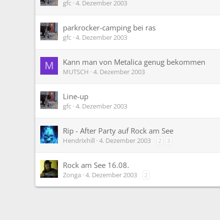
gfc
4. Dezember 2003
parkrocker-camping bei ras
gfc
4. Dezember 2003
Kann man von Metalica genug bekommen
M
MUTSCH
4. Dezember 2003
Line-up
gfc
4. Dezember 2003
Rip - After Party auf Rock am See
Hendrixhill
4. Dezember 2003
2
3
Rock am See 16.08.
Zonga
4. Dezember 2003
2