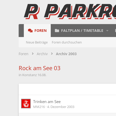
FOREN
FALTPLAN / TIMETABLE
Neue Beiträge
Foren durchsuchen
Foren
Archiv
Archiv 2003
Rock am See 03
in Konstanz 16.08.
Trinken am See
MM216
4. Dezember 2003