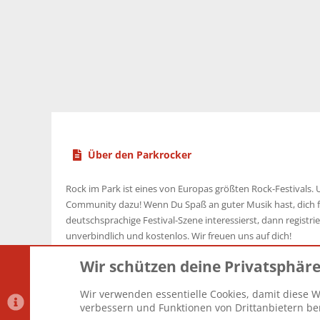
Über den Parkrocker
Rock im Park ist eines von Europas größten Rock-Festivals. U
Community dazu! Wenn Du Spaß an guter Musik hast, dich f
deutschsprachige Festival-Szene interessierst, dann registrier
unverbindlich und kostenlos. Wir freuen uns auf dich!
Wir schützen deine Privatsphär
Wir verwenden essentielle Cookies, damit diese W
Datenschutz-Einstellungen
PR Light
Deutsch [Du]
verbessern und Funktionen von Drittanbietern ber