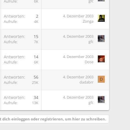
gfc
Aufrufe
6K
Antworten
2
4. Dezember 2003
Zonga
Aufrufe
4K
Antworten
15
4. Dezember 2003
gfc
Aufrufe
7K
Antworten
14
4. Dezember 2003
Dose
Aufrufe
6K
Antworten
56
4. Dezember 2003
D
dadabrr
Aufrufe
25K
G
Antworten
34
4. Dezember 2003
gfc
Aufrufe
13K
 dich einloggen oder registrieren, um hier zu schreiben.