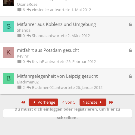
r
e
OxanaRose
r
s
einsiedler
1. Mai 2012
6
t
p
e
G
Mitfahrer aus Koblenz und Umgebung
S
r
e
Shanoa
r
s
Shanoa
2. März 2012
0
t
p
e
G
mitfahrt aus Potsdam gesucht
K
r
e
KevinP
r
s
KevinP
25. Februar 2012
0
t
p
e
G
Mitfahrgelegenheit von Leipzig gesucht
B
r
e
Blackmen02
r
s
Blackmen02
26. Januar 2012
2
t
p
e
Erste
Letzte
Vorherige
4 von 5
Nächste
r
Du musst dich einloggen oder registrieren, um hier zu
r
t
schreiben.