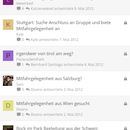
e
leewicked
r
s
Katzenwiesel
9. Mai 2012
4
t
p
e
G
Stuttgart: Suche Anschluss an Gruppe und biete
K
r
e
Mitfahrgelegenheit an
r
s
Kyle
t
p
Kyle
7. Mai 2012
0
e
r
G
irgendwer von tirol am weg?
P
r
e
PixiausdemPark
t
s
Bernhard Santiago
4. Mai 2012
1
p
e
G
Mitfahrgelegenheit aus Salzburg?
r
e
Sani
r
s
Doano
2. Mai 2012
3
t
p
e
G
Mitfahrgelegenheit aus Wien gesucht
D
r
e
Doano
r
s
Doano
2. Mai 2012
0
t
p
e
G
Rock im Park Begleitung aus der Schweiz