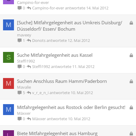
e
Campino-for-ever
r
s
Campino-for-ever
14. Mai 2012
0
t
p
e
G
[Suche] Mitfahrgelegenheit aus Umkreis Duisburg/
M
r
e
Düsseldorf/ Essen/ Bochum
r
s
maveey
t
p
Donots
12. Mai 2012
1
e
r
G
Suche Mitfahrgelegenheit aus Kassel
S
r
e
Steffi1992
t
s
Steffi1992
11. Mai 2012
0
p
e
G
Suchen Anschluss Raum Hamm/Paderborn
M
r
e
Mavalie
r
s
v_r_e_n_i
10. Mai 2012
5
t
p
e
G
Mitfahrgelegenheit aus Rostock oder Berlin gesucht!
M
r
e
Mäxxer
r
s
Mäxxer
10. Mai 2012
0
t
p
e
G
Biete Mitfahrgelegenheit aus Hamburg
L
r