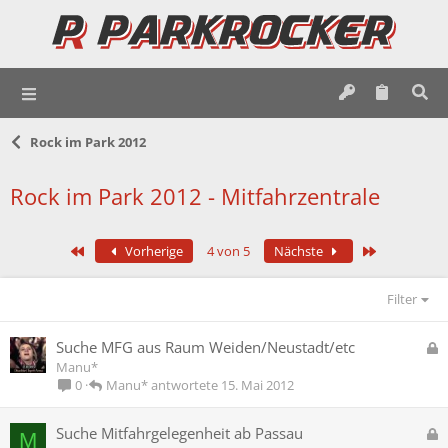
Rock im Park 2012
Rock im Park 2012 - Mitfahrzentrale
Erste
Letzte
Vorherige
4 von 5
Nächste
Filter
G
Suche MFG aus Raum Weiden/Neustadt/etc
e
Manu*
s
Manu*
15. Mai 2012
0
p
e
G
Suche Mitfahrgelegenheit ab Passau
M
r