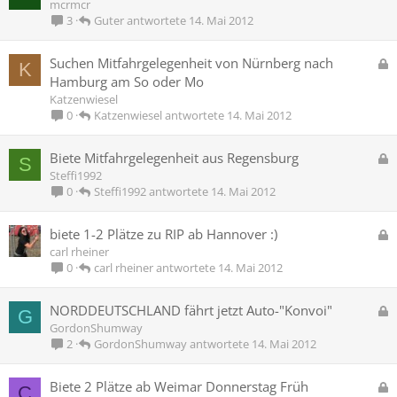
e
mcrmcr
r
s
Guter
14. Mai 2012
3
t
p
e
G
Suchen Mitfahrgelegenheit von Nürnberg nach
K
r
e
Hamburg am So oder Mo
r
s
Katzenwiesel
t
p
Katzenwiesel
14. Mai 2012
0
e
r
G
Biete Mitfahrgelegenheit aus Regensburg
S
r
e
Steffi1992
t
s
Steffi1992
14. Mai 2012
0
p
e
G
biete 1-2 Plätze zu RIP ab Hannover :)
r
e
carl rheiner
r
s
carl rheiner
14. Mai 2012
0
t
p
e
G
NORDDEUTSCHLAND fährt jetzt Auto-"Konvoi"
G
r
e
GordonShumway
r
s
GordonShumway
14. Mai 2012
2
t
p
e
G
Biete 2 Plätze ab Weimar Donnerstag Früh
C
r