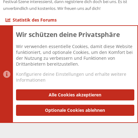
Festival-Szene interessierst, dann registriere dich doch bei uns. Es ist
unverbindlich und kostenlos. Wir freuen uns auf dich!
Statistik des Forums
Wir schützen deine Privatsphäre
Themen
22.121
Beiträge
825.694
Wir verwenden essentielle Cookies, damit diese Website
Mitglieder
12.427
funktioniert, und optionale Cookies, um den Komfort bei
Neuestes Mitglied
Berlin
der Nutzung zu verbessern und Funktionen von
Drittanbietern bereitzustellen.
Konfiguriere deine Einstellungen und erhalte weitere
Informationen
Datenschutz-Einstellungen
PR Light
Deutsch [Du]
Nutzungsbedingungen
Alle Cookies akzeptieren
Datenschutzerklärung
Impressum
®
Community platform by XenForo
Optionale Cookies ablehnen
© 2010-2025 XenForo Ltd.
|
Style
and add-ons by ThemeHouse