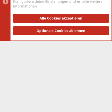
Konfiguriere deine Einstellungen und erhalte weitere
Informationen
Datenschutz-Einstellungen
PR Light
Deutsch [Du]
Nutzungsbedingungen
Alle Cookies akzeptieren
Datenschutzerklärung
Impressum
®
Community platform by XenForo
Optionale Cookies ablehnen
© 2010-2025 XenForo Ltd.
|
Style
and add-ons by ThemeHouse