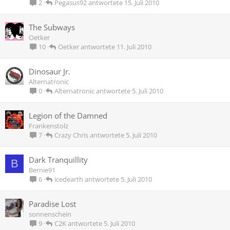
Pegasus92
15. Juli 2010
2
The Subways
Oetker
Oetker
11. Juli 2010
10
Dinosaur Jr.
Alternatronic
Alternatronic
5. Juli 2010
0
Legion of the Damned
Frankenstolz
Crazy Chris
5. Juli 2010
7
Dark Tranquillity
B
Bernie91
icedearth
5. Juli 2010
6
Paradise Lost
sonnenschein
C2K
5. Juli 2010
9