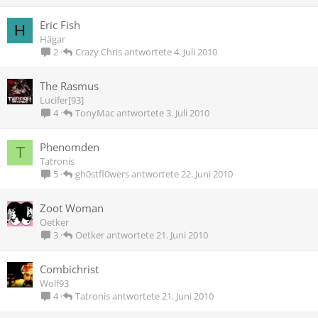
Eric Fish
H
Hägar
Crazy Chris
4. Juli 2010
2
The Rasmus
Lucifer[93]
TonyMac
3. Juli 2010
4
Phenomden
T
Tatronis
gh0stfl0wers
22. Juni 2010
5
Zoot Woman
Oetker
Oetker
21. Juni 2010
3
Combichrist
Wolf93
Tatronis
21. Juni 2010
4